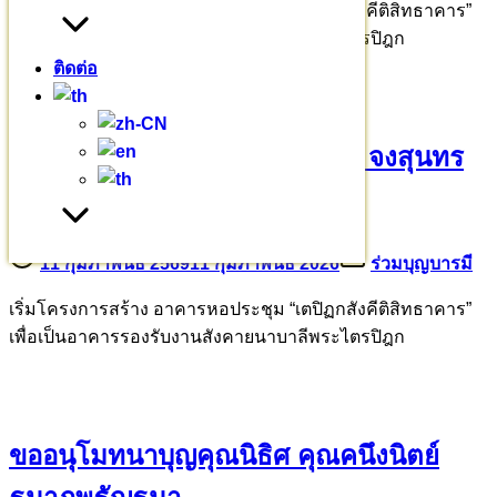
เริ่มโครงการสร้าง อาคารหอประชุม “เตปิฏกสังคีติสิทธาคาร”
เพื่อเป็นอาคารรองรับงานสังคายนาบาลีพระไตรปิฎก
ติดต่อ
ขออนุโมทนาบุญ คุณวิภาวรรณ จงสุนทร
กุล
11 กุมภาพันธ์ 2569
11 กุมภาพันธ์ 2026
ร่วมบุญบารมี
เริ่มโครงการสร้าง อาคารหอประชุม “เตปิฏกสังคีติสิทธาคาร”
เพื่อเป็นอาคารรองรับงานสังคายนาบาลีพระไตรปิฎก
ขออนุโมทนาบุญคุณนิธิศ คุณคนึงนิตย์