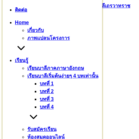
Pali English
บาลีเถรวาท
มหาวชิราลงกรณ​บาลี​เถรวาท​ราช​
ติดต่อ
วิทยาลัย​
สามเณรสีหะ
Home
หมวดหมู่
เกี่ยวกับ
ภาพแปลนโครงการ
ข่าวสาร
(235)
งานบุญ
(18)
เรียนรู้
บทความ
(80)
เรียนบาลีภาคภาษาอังกฤษ
พระมหากรุณาธิคุณ
(76)
เรียนบาลีเริ่มต้นง่ายๆ 4 บทเท่านั้น
ร่วมบุญบารมี
(720)
บทที่ 1
เยี่ยมชมโครงการ
(32)
บทที่ 2
เรียนบาลี
(3)
บทที่ 3
เรื่องราวเล่าย้อนหลัง
(7)
บทที่ 4
บทความอื่นๆ
รับสมัครเรียน
ห้องสมุดออนไลน์