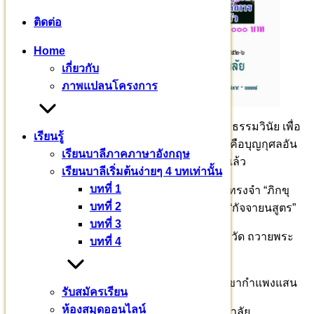
ติดต่อ
Home
เกี่ยวกับ
ภาพแปลนโครงการ
กิจกรรมตลอด ๗ วัน ๗ คืน เป็นกิจกรรมเพื่อพระธรรมวินัย เพื่อ
เรียนรู้
ยกย่องเชิดชูพระสงฆ์ผู้พากเพียรเรียนพระไตร นี่คือบุญกุศลอัน
เรียนบาลีภาคภาษาอังกฤษ
ยิ่งใหญ่ มิใช่จะเกิดขึ้นได้ง่าย ๆ บุญเช่นนี้ มาถึงแล้ว
เรียนบาลีเริ่มต้นง่ายๆ 4 บทเท่านั้น
บทที่ 1
บัดนี้ มีพระสงฆ์จาก ๒๙ จังหวัดทั่วประเทศ สวดทรงจำ “ภิกขุ
บทที่ 2
ปาติโมกข์” ศากยบุตรสามเณรสีหะ สวดทรงจำ “กัจจายนสูตร”
บทที่ 3
ขอเชิญสาธุชน อุปถัมภ์ เรือนว่าง กลด เครื่องจำวัด ถวายพระ
บทที่ 4
สงฆ์สามเณร
ร่วมบุญบารมี สร้างศาสนทายาท ธ.กรุงไทย สาขากำแพงแสน
รับสมัครเรียน
ห้องสมุดออนไลน์
ชื่อบัญชี มหาวชิราลงกรณบาลีเถรวาทราชวิทยาลัย