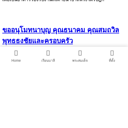
ขออนุโมทนาบุญ คุณธนาคม คุณสมถวิล
พุทธธงชัยและครอบครัว
11 กุมภาพันธ์ 2569
11 กุมภาพันธ์ 2026
ร่วมบุญบารมี
Home
เรียนบาลี
พระสมเด็จ
ที่ตั้ง
เริ่มโครงการสร้าง อาคารหอประชุม “เตปิฏกสังคีติสิทธาคาร”
เพื่อเป็นอาคารรองรับงานสังคายนาบาลีพระไตรปิฎก
ขออนุโมทนาบุญ ดร.มนัญญา รัตนศรี
สมบัติ