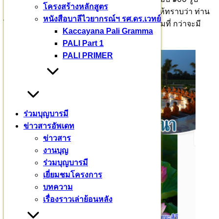
โครงสร้างหลักสูตร
สมัครสอบสวดทรงจำพระปาฏิโมกข์ นั่นแสดงให้ทราบว่า ท่าน
หนังสือบาลีไวยากรณ์ฯ รศ.ดร.เวทย์
ได้ใช้ศรัทธา วิริยะ สติ สมาธิ ปัญญา มาอย่างเต็มที่ กว่าจะมี
Kaccayana Pali Gramma
ความสามารถทรงจำบทพระบาลีไว้ได้
PALI Part 1
PALI PRIMER
ร่วมบุญบารมี
ข่าวสารอัพเดท
ข่าวสาร
งานบุญ
ร่วมบุญบารมี
เยี่ยมชมโครงการ
บทความ
เรื่องราวเล่าย้อนหลัง