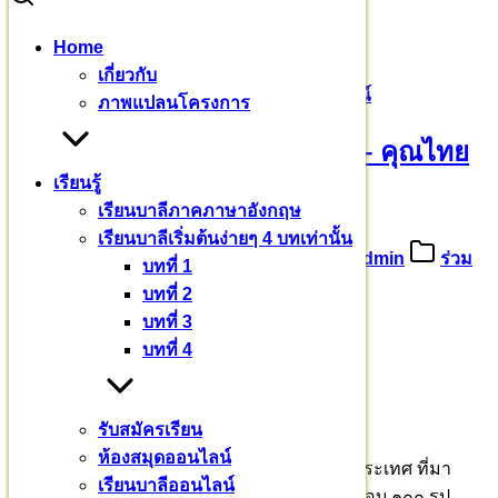
Skip
Home
to
Search
Search
เกี่ยวกับ
content
for:
ขออนุโมทนาบุญ คุณจุฑาทิพย์ – คุณไทยลักษณ์
ภาพแปลนโครงการ
ขออนุโมทนาบุญ คุณจุฑาทิพย์ – คุณไทย
เรียนรู้
ลักษณ์
เรียนบาลีภาคภาษาอังกฤษ
เรียนบาลีเริ่มต้นง่ายๆ 4 บทเท่านั้น
27 มกราคม 2567
8 กุมภาพันธ์ 2024
admin
ร่วม
บทที่ 1
บุญบารมี
บทที่ 2
บทที่ 3
ปริยตฺติ สาสนสฺส มูลํ
บทที่ 4
พระปริยัติเป็นรากฐานให้พระศาสนามั่นคง
๒๖ มกราคม – ๒ กุมภาพันธ์ ๒๕๖๗
รับสมัครเรียน
ห้องสมุดออนไลน์
พระสงฆ์สามเณร ๑๙๗ รูป จาก ๒๙ จังหวัดทั่วประเทศ ที่มา
เรียนบาลีออนไลน์
ประชุม ล้วนเป็นผู้ใฝ่การศึกษาพระธรรมวินัย เกือบ ๑๐๐ รูป