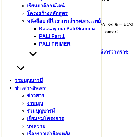
เรียนบาลีออนไลน์
เลขที่ : 726-0-76552-6
โครงสร้างหลักสูตร
หนังสือบาลีไวยากรณ์ฯ รศ.ดร.เวทย์
ติดต่อร่วมบุญอุปถัมภ์ พระธรรมวชิราจารย์ รศ.ดร. ๐๙๒ – ๖๙๔
Kaccayana Pali Gramma
– ๘๘๘๓ พระมหาธีรเพชร ธีรเวที ๐๘๙ – ๘๙๙ – ๐๓๓๔
PALI Part 1
รศ.ดร.เวทย์ บรรณกรกุล ๐๘๑ – ๙๔๓ – ๒๖๖๕
PALI PRIMER
Pali English
บาลีเถรวาท
มหาวชิราลงกรณ​บาลี​เถรวาท​ราช​
วิทยาลัย​
สามเณรสีหะ
หมวดหมู่
ร่วมบุญบารมี
ข่าวสารอัพเดท
ข่าวสาร
(235)
ข่าวสาร
งานบุญ
(18)
งานบุญ
บทความ
(80)
ร่วมบุญบารมี
พระมหากรุณาธิคุณ
(76)
เยี่ยมชมโครงการ
ร่วมบุญบารมี
(720)
บทความ
เยี่ยมชมโครงการ
(32)
เรื่องราวเล่าย้อนหลัง
เรียนบาลี
(3)