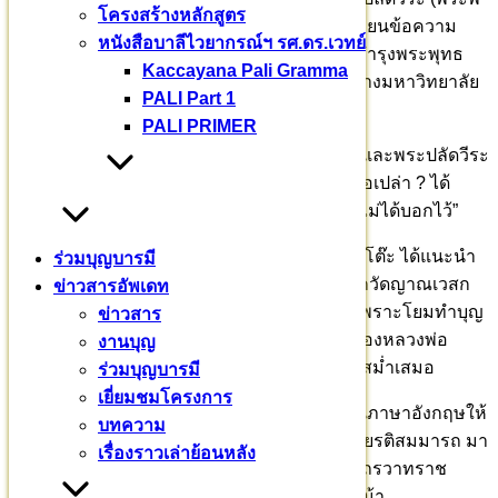
โครงสร้างหลักสูตร
เลี้้ยงสามเณร) นำซองปัจจัยมาให้ผมประกาศ เขียนข้อความ
หนังสือบาลีไวยากรณ์ฯ รศ.ดร.เวทย์
ลายมือว่า น้อมนมัสการถวาย ร่วมทำบุญ ทำนุบำรุงพระพุทธ
Kaccayana Pali Gramma
ศาสนา ค้ำจุน จรรโลงพระพุทธศาสนา (ร่วมสร้างมหาวิทยาลัย
PALI Part 1
บาลี) ๑๐๐,๐๐๐ บาท
PALI PRIMER
ผมถามท่านอาจารย์พระมหาสิงโห ปุณฺณเมโธ และพระปลัดวีระ
“รู้จักโยมไหม โยมนัดท่านอาจารย์เจ้าคุณไว้หรือเปล่า ? ได้
รับคำตอบว่า “ไม่รู้จัก และท่านอาจารย์เจ้าคุณ ไม่ได้บอกไว้”
เมื่อพาญาติโยมไปประเคนภัตตาหารพระสงฆ์ที่โต๊ะ ได้แนะนำ
ร่วมบุญบารมี
ให้ท่านรู้จักอาจารย์พระมหาวีระ ธมฺมวิริโย จากวัดญาณเวสก
ข่าวสารอัพเดท
วัน พุทธมณฑล ปรากฏว่าท่านรู้จักกันมาก่อน เพราะโยมทำบุญ
ข่าวสาร
วัดญาณเวสกวัน และเป็นเจ้าภาพพิมพ์หนังสือของหลวงพ่อ
งานบุญ
สมเด็จพระพุทธโฆษาจารย์ (ป.อ. ปยุตฺโต) อย่างสม่ำเสมอ
ร่วมบุญบารมี
เยี่ยมชมโครงการ
แต่วันนี้ ท่านอาจารย์พระมหาวีระ มาสอนฝึกฝนภาษาอังกฤษให้
บทความ
ลูกหลานศากยบุตรสามเณรสีหะ คุณพี่พีรนุช เกียรติสมมารถ มา
เรื่องราวเล่าย้อนหลัง
ถวายปัจจัยอุปถัมภ์สร้างมหาวชิราลงกรณบาลีเถรวาทราช
วิทยาลัย ต่างคนต่างมา ไม่ได้นัดหมายกันล่วงหน้า