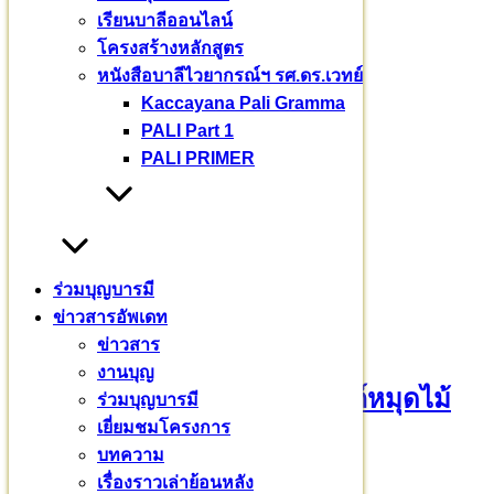
เรียนบาลีออนไลน์
ข่าวสาร
(235)
โครงสร้างหลักสูตร
งานบุญ
(18)
หนังสือบาลีไวยากรณ์ฯ รศ.ดร.เวทย์
บทความ
(80)
Kaccayana Pali Gramma
พระมหากรุณาธิคุณ
(76)
PALI Part 1
ร่วมบุญบารมี
(720)
PALI PRIMER
เยี่ยมชมโครงการ
(32)
เรียนบาลี
(3)
เรื่องราวเล่าย้อนหลัง
(7)
บทความอื่นๆ
ร่วมบุญบารมี
ข่าวสารอัพเดท
ข่าวสาร
งานบุญ
ขออนุโมทนาบุญเจ้าภาพอุปถัมภ์หมุดไม้
ร่วมบุญบารมี
เยี่ยมชมโครงการ
มงคล 209 ต้น
บทความ
เรื่องราวเล่าย้อนหลัง