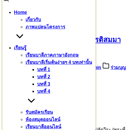
Skip
Home
to
Search
Search
เกี่ยวกับ
content
for:
ขออนุโมทนาบุญ คุณพีรนุช เกียรติสมมารถ
ภาพแปลนโครงการ
ขออนุโมทนาบุญ คุณพีรนุช เกียรติสมมา
เรียนรู้
รถ
เรียนบาลีภาคภาษาอังกฤษ
เรียนบาลีเริ่มต้นง่ายๆ 4 บทเท่านั้น
15 สิงหาคม 2565
1 กันยายน 2022
admin
ร่วมบุญ
บทที่ 1
บารมี
บทที่ 2
บทที่ 3
บทที่ 4
“มีใครรู้จักโยมไหม ?”
“ไม่รู้จักครับ”
รับสมัครเรียน
โยมทำบุญ เพราะเห็นว่า เป็นเนื้อนาบุญ
ห้องสมุดออนไลน์
เรียนบาลีออนไลน์
วันนี้ ๑๕ สิงหาคม ช่วงถวายภัตตาหารเพล พระปลัดวีระ (พระพี่