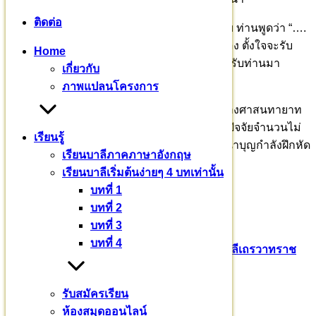
ติดต่อ
ผมไม่รู้จักพี่พีรนุช พี่พีรนุช ก็ไม่รู้จักผม ก่อนกลับ ท่านพูดว่า “….
คุณแม่อายุ ๙๒ ปีแล้ว อยู่หนองพงนก ใกล้ ๆ นี่เอง ตั้งใจจะรับ
Home
คุณแม่มาทำบุญหลายครั้ง วันนี้ มาเยี่ยมท่านจึงรับท่านมา
เกี่ยวกับ
ทำบุญวันนี้เลย…. “
ภาพแปลนโครงการ
ปลื้มปีติในบุญท่าน เพราะเห็นประโยชน์งานสร้างศาสนทายาท
แม้ไม่รู้จักกันมาก่อน ท่านก็แวะมาทำบุญถวายปัจจัยจำนวนไม่
เรียนรู้
น้อย โดยไม่บอกกล่าวล่วงหน้าใด ๆ เพราะเนื้อนาบุญกำลังฝึกหัด
เรียนบาลีภาคภาษาอังกฤษ
ขัดเกลาเล่าเรียนคัมภีร์บาลีพระไตรปิฎกโดยแท้
เรียนบาลีเริ่มต้นง่ายๆ 4 บทเท่านั้น
บทที่ 1
สาธุ สาธุ
บทที่ 2
อนุโมทนาบุญครับ
บทที่ 3
บทที่ 4
Pali English
บาลีเถรวาท
มหาวชิราลงกรณ​บาลี​เถรวาท​ราช​
วิทยาลัย​
สามเณรสีหะ
รับสมัครเรียน
หมวดหมู่
ห้องสมุดออนไลน์