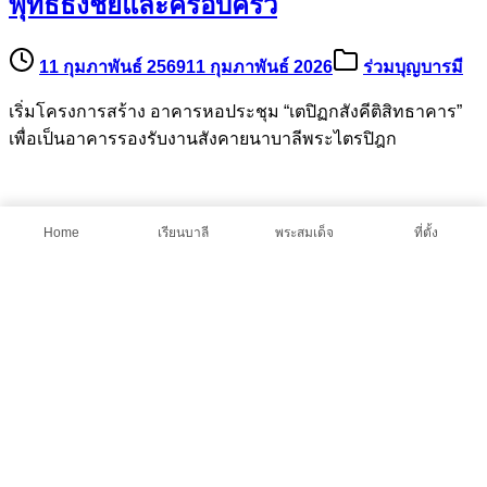
พุทธธงชัยและครอบครัว
11 กุมภาพันธ์ 2569
11 กุมภาพันธ์ 2026
ร่วมบุญบารมี
เริ่มโครงการสร้าง อาคารหอประชุม “เตปิฏกสังคีติสิทธาคาร”
เพื่อเป็นอาคารรองรับงานสังคายนาบาลีพระไตรปิฎก
Home
เรียนบาลี
พระสมเด็จ
ที่ตั้ง
ขออนุโมทนาบุญ ดร.มนัญญา รัตนศรี
สมบัติ
11 กุมภาพันธ์ 2569
11 กุมภาพันธ์ 2026
ร่วมบุญบารมี
เริ่มโครงการสร้าง อาคารหอประชุม “เตปิฏกสังคีติสิทธาคาร”
เพื่อเป็นอาคารรองรับงานสังคายนาบาลีพระไตรปิฎก