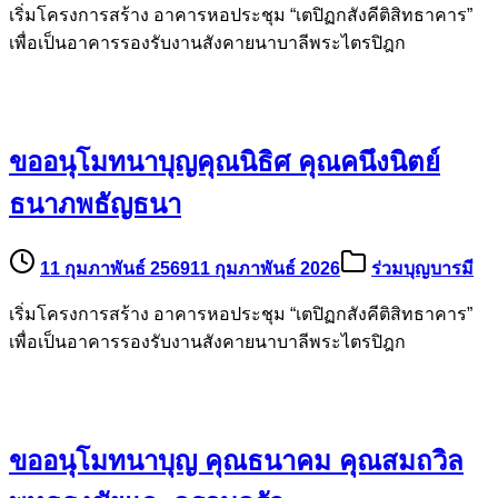
เริ่มโครงการสร้าง อาคารหอประชุม “เตปิฏกสังคีติสิทธาคาร”
เพื่อเป็นอาคารรองรับงานสังคายนาบาลีพระไตรปิฎก
ขออนุโมทนาบุญคุณนิธิศ คุณคนึงนิตย์
ธนาภพธัญธนา
11 กุมภาพันธ์ 2569
11 กุมภาพันธ์ 2026
ร่วมบุญบารมี
เริ่มโครงการสร้าง อาคารหอประชุม “เตปิฏกสังคีติสิทธาคาร”
เพื่อเป็นอาคารรองรับงานสังคายนาบาลีพระไตรปิฎก
ขออนุโมทนาบุญ คุณธนาคม คุณสมถวิล