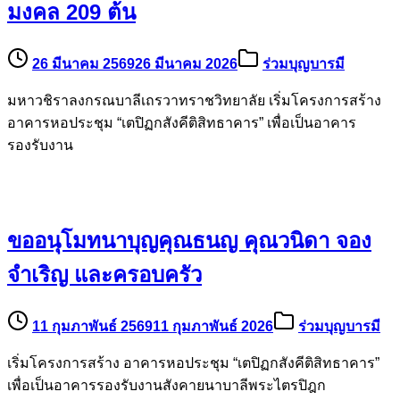
มงคล 209 ต้น
26 มีนาคม 2569
26 มีนาคม 2026
ร่วมบุญบารมี
มหาวชิราลงกรณบาลีเถรวาทราชวิทยาลัย เริ่มโครงการสร้าง
อาคารหอประชุม “เตปิฏกสังคีติสิทธาคาร” เพื่อเป็นอาคาร
รองรับงาน
ขออนุโมทนาบุญคุณธนญ คุณวนิดา จอง
จำเริญ และครอบครัว
11 กุมภาพันธ์ 2569
11 กุมภาพันธ์ 2026
ร่วมบุญบารมี
เริ่มโครงการสร้าง อาคารหอประชุม “เตปิฏกสังคีติสิทธาคาร”
เพื่อเป็นอาคารรองรับงานสังคายนาบาลีพระไตรปิฎก