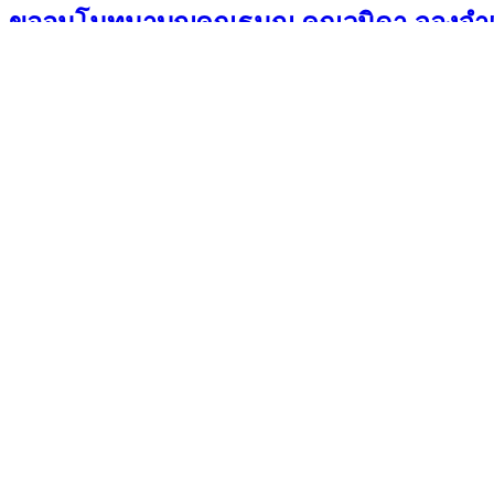
ขออนุโมทนาบุญคุณธนญ คุณวนิดา จองจำเ
11 กุมภาพันธ์ 2569
11 กุมภาพันธ์ 2026
ร่วมบุญบารมี
เริ่มโครงการสร้าง อาคารหอประชุม “เตปิฏกสังคีติสิทธาคาร” เ
ขออนุโมทนาบุญ คุณวิภาวรรณ จงสุนทรกุล
11 กุมภาพันธ์ 2569
11 กุมภาพันธ์ 2026
ร่วมบุญบารมี
เริ่มโครงการสร้าง อาคารหอประชุม “เตปิฏกสังคีติสิทธาคาร” เ
ขออนุโมทนาบุญคุณนิธิศ คุณคนึงนิตย์ ธ