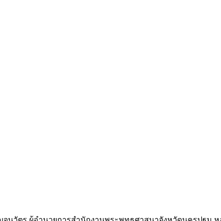
วัตร ผู้อำนวยการสำนักงานพระพุทธศาสนาจังหวัดนครปฐม หลังเ