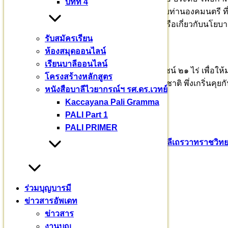
บทที่ 4
การพิธีมอบวุฒิบัตรถวายพระวิปัสสนาจารย์ โดยท่านองคมนตรี ที
ท่านอาจารย์เจ้าคุณพระธรรมวชิราจารย์ ได้หารือเกี่ยวกับน
นานาชาติ”
รับสมัครเรียน
ห้องสมุดออนไลน์
เรียนบาลีออนไลน์
วันนี้ ท่าน ผอ. ได้นำโฉนดที่ดินสาธารณประโยชน์ ๒๑ ไร่ เพื
โครงสร้างหลักสูตร
การจัดหาที่ดินเพื่อสร้างธรรมสถานวิปัสสนานาชาติ พึ่งเกริ่นคุยกั
หนังสือบาลีไวยากรณ์ฯ รศ.ดร.เวทย์
ของทางราชการ
Kaccayana Pali Gramma
สาธุ สาธุ
PALI Part 1
อนุโมทนาบุญครับ
PALI PRIMER
Pali English
บาลีเถรวาท
มหาวชิราลงกรณ​บาลี​เถรวาท​ราช​วิทยา
หมวดหมู่
ร่วมบุญบารมี
ข่าวสาร
(235)
ข่าวสารอัพเดท
งานบุญ
(18)
ข่าวสาร
บทความ
(80)
งานบุญ