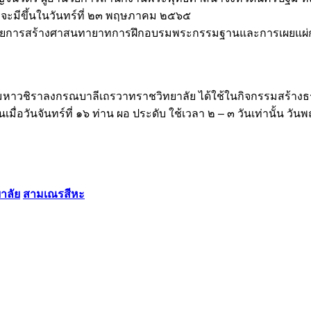
่จะมีขึ้นในวันทร์ที่ ๒๓ พฤษภาคม ๒๕๖๕
โยบายการสร้างศาสนทายาทการฝึกอบรมพระกรรมฐานและการเผยแผ่ก
่อให้มหาวชิราลงกรณบาลีเถรวาทราชวิทยาลัย ได้ใช้ในกิจกรรมสร้
นเมื่อวันจันทร์ที่ ๑๖ ท่าน ผอ ประดับ ใช้เวลา ๒ – ๓ วันเท่านั้น 
ลัย​
สามเณรสีหะ