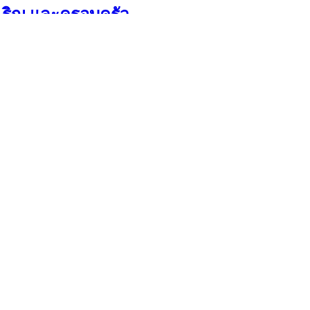
ริญ และครอบครัว
พื่อเป็นอาคารรองรับงานสังคายนาบาลีพระไตรปิฎก
พื่อเป็นอาคารรองรับงานสังคายนาบาลีพระไตรปิฎก
นาภพธัญธนา