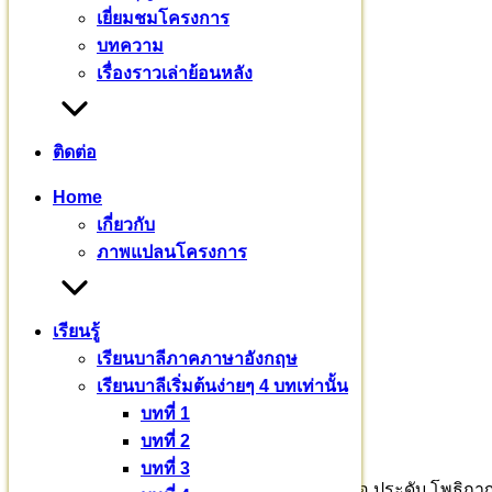
เยี่ยมชมโครงการ
บทความ
เรื่องราวเล่าย้อนหลัง
ติดต่อ
Home
เกี่ยวกับ
ภาพแปลนโครงการ
เรียนรู้
เรียนบาลีภาคภาษาอังกฤษ
เรียนบาลีเริ่มต้นง่ายๆ 4 บทเท่านั้น
บทที่ 1
มหาวชิราลงกรณ
บทที่ 2
บาลีเถรวาทราชวิทยาลัย
บทที่ 3
๑๙ พฤษภาคม ๒๕๖๕ ขออนุโมทนาบุญ ท่าน ผอ ประดับ โพธิกาญจน