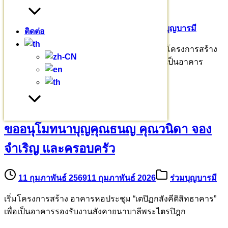
26 มีนาคม 2569
26 มีนาคม 2026
ร่วมบุญบารมี
ติดต่อ
มหาวชิราลงกรณบาลีเถรวาทราชวิทยาลัย เริ่มโครงการสร้าง
อาคารหอประชุม “เตปิฏกสังคีติสิทธาคาร” เพื่อเป็นอาคาร
รองรับงาน
ขออนุโมทนาบุญคุณธนญ คุณวนิดา จอง
จำเริญ และครอบครัว
11 กุมภาพันธ์ 2569
11 กุมภาพันธ์ 2026
ร่วมบุญบารมี
เริ่มโครงการสร้าง อาคารหอประชุม “เตปิฏกสังคีติสิทธาคาร”
เพื่อเป็นอาคารรองรับงานสังคายนาบาลีพระไตรปิฎก