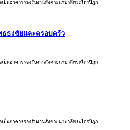
พื่อเป็นอาคารรองรับงานสังคายนาบาลีพระไตรปิฎก
ทธธงชัยและครอบครัว
พื่อเป็นอาคารรองรับงานสังคายนาบาลีพระไตรปิฎก
พื่อเป็นอาคารรองรับงานสังคายนาบาลีพระไตรปิฎก