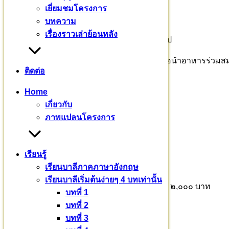
เยี่ยมชมโครงการ
เช่น วันเกิด วันครบรอบต่าง ๆ
บทความ
เรื่องราวเล่าย้อนหลัง
จองเป็นเจ้าภาพประจำวันทุกปีตั้งแต่ปีนี้เป็นต้นไป
ขอทราบรายละเอียด จองเป็นเจ้าภาพประจำหรือนำอาหารร่วมส
ติดต่อ
ติดต่อสอบถาม ได้ที่ เบอร์โทร. 0856664524 /
Home
ID-LINE : 0856664524
เกี่ยวกับ
ภาพแปลนโครงการ
บริจาคได้ที่ ธ.กรุงไทย สาขาศาลายา
ชื่อบัญชี “กองทุนภัตตาหารศากยบุตร”
เรียนรู้
เลขบัญชี ๔๕๙-๐-๘๑๐๐๖-๙
เรียนบาลีภาคภาษาอังกฤษ
เรียนบาลีเริ่มต้นง่ายๆ 4 บทเท่านั้น
@ ท่านที่บริจาคเข้ากองทุนภัตตาหารศากยบุตร ๒,๐๐๐ บาท
บทที่ 1
บทที่ 2
รับพระกริ่งศากยบุตร รุ่น ปฐมสีหราช ๑ องค์
บทที่ 3
ผู้รับผิดชอบโครงการ