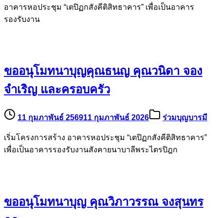
อาคารหอประชุม “เตปิฏกสังคีติสิทธาคาร” เพื่อเป็นอาคาร
รองรับงาน
ขออนุโมทนาบุญคุณธนญ คุณวนิดา จอง
จำเริญ และครอบครัว
11 กุมภาพันธ์ 2569
11 กุมภาพันธ์ 2026
ร่วมบุญบารมี
เริ่มโครงการสร้าง อาคารหอประชุม “เตปิฏกสังคีติสิทธาคาร”
เพื่อเป็นอาคารรองรับงานสังคายนาบาลีพระไตรปิฎก
ขออนุโมทนาบุญ คุณวิภาวรรณ จงสุนทร