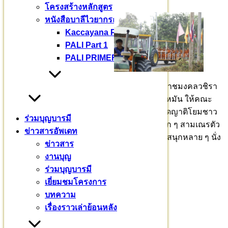
โครงสร้างหลักสูตร
หนังสือบาลีไวยากรณ์ฯ รศ.ดร.เวทย์
Kaccayana Pali Gramma
PALI Part 1
PALI PRIMER
ขออนุโมทนา คณะศิษย์หลวงปู่แผ้ว ปวโร พระราชมงคลวชิรา
คม โดยท่านพระอาจารย์โก๋น เจ้าอาวาสวัดรางหมัน ให้คณะ
ศิษย์นำรถไถนามารับสามเณรไปบิณฑบาตโปรดญาติโยมชาว
ร่วมบุญบารมี
ตลาดห้วยกระบอก บ้านโป่ง ราชบุรี ลูกหลานเด็ก ๆ สามเณรตัว
ข่าวสารอัพเดท
น้อย ๆ คร่ำเคร่งมา ๑๐ กว่าวัน วันนี้ มีความสุข สนุกหลาย ๆ นั่ง
ข่าวสาร
รถไถนา ชม ๒ ข้างทาง
งานบุญ
ร่วมบุญบารมี
กราบขอบพระคุณ
เยี่ยมชมโครงการ
หลวงพ่อพระอาจารย์โก๋น วัดรางหมัน
บทความ
เรื่องราวเล่าย้อนหลัง
ด้วยความเคารพยิ่ง