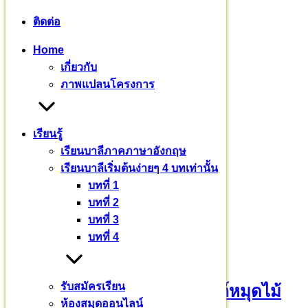
เทศน์มหาชาติ กัณฑ์ทศพร อุปถัมภ์กัณฑ์เทศน์ ๕๐,๐๐๐ บาท
ติดต่อ
อุปถัมภ์สลากภัตร ๒๐,๐๐๐ บาท มีผู้ร่วมบุญ ๔,๙๓๐ บาท รวม
ปัจจัย ๗๔,๙๓๐ บาท
Home
เกี่ยวกับ
Pali English
บาลีเถรวาท
มหาวชิราลงกรณ​บาลี​เถรวาท​ราช​
ภาพแปลนโครงการ
วิทยาลัย​
สามเณรสีหะ
หมวดหมู่
เรียนรู้
เรียนบาลีภาคภาษาอังกฤษ
ข่าวสาร
(235)
เรียนบาลีเริ่มต้นง่ายๆ 4 บทเท่านั้น
งานบุญ
(18)
บทที่ 1
บทความ
(80)
บทที่ 2
พระมหากรุณาธิคุณ
(76)
บทที่ 3
ร่วมบุญบารมี
(720)
บทที่ 4
เยี่ยมชมโครงการ
(32)
เรียนบาลี
(3)
เรื่องราวเล่าย้อนหลัง
(7)
รับสมัครเรียน
ห้องสมุดออนไลน์