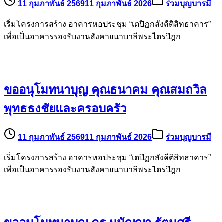
ขออนุโมทนาบุญคุณนิธิศ คุณคนึงนิตย์
ธนาภพธัญธนา
11 กุมภาพันธ์ 2569
11 กุมภาพันธ์ 2026
ร่วมบุญบารมี
เริ่มโครงการสร้าง อาคารหอประชุม “เตปิฏกสังคีติสิทธาคาร”
เพื่อเป็นอาคารรองรับงานสังคายนาบาลีพระไตรปิฎก
ขออนุโมทนาบุญ คุณธนาคม คุณสมถวิล
พุทธธงชัยและครอบครัว
11 กุมภาพันธ์ 2569
11 กุมภาพันธ์ 2026
ร่วมบุญบารมี