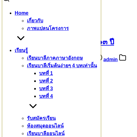
Skip
Home
to
Search
Search
เกี่ยวกับ
content
for:
รับสมัครยุวชนชาย อายุไม่เกิน ๑๓ ปี
ภาพแปลนโครงการ
รับสมัครยุวชนชาย อายุไม่เกิน ๑๓ ปี
เรียนรู้
เรียนบาลีภาคภาษาอังกฤษ
10 กุมภาพันธ์ 2567
28 กุมภาพันธ์ 2024
admin
เรียนบาลีเริ่มต้นง่ายๆ 4 บทเท่านั้น
ข่าวสาร
บทที่ 1
รับสมัครยุวชนชาย
บทที่ 2
บทที่ 3
อายุไม่เกิน ๑๓ ปี
บทที่ 4
เตปิฏกบาลีศากยสีหะ
Pali English Program : PEP
รับสมัครเรียน
ห้องสมุดออนไลน์
ระดับมัธยมศึกษาตอนต้น
เรียนบาลีออนไลน์