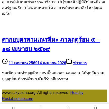
อาจารย์เจ้าคุณพระธรรมวชิราจารย์ (ขณะนี้ ปฏิบัติศาสนกิจ ณ
สหรัฐอเมริกา) ได้มอบหมายให้ อาจารย์พระมหาสิงโห ปุณฺณ
เมโธ
ศากยบุตรสามเณรสีหะ ภาคฤดูร้อน ๕ –
๑๘ เมษายน ๒๕๖๙
11 เมษายน 2569
14 เมษายน 2026
ข่าวสาร
ขอเชิญร่วมทำบุญตักบาตร ตั้งแต่เวลา ๑๐.๓๐ น. ได้ทุกวัน ร่วม
บุญอุปถัมภ์การศึกษา คัมภีร์บาลีเถรวาท
www.sakyasiha.org. All rights reserved.
Host by
Hostabsolute.com