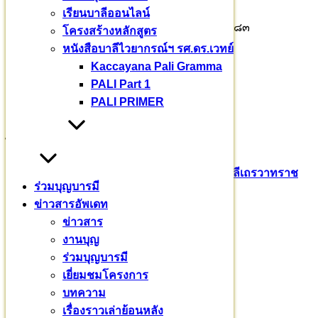
เรียนบาลีออนไลน์
พระธรรมวชิราจารย์ รศ.ดร. ๐๙๒ – ๖๙๔ – ๘๘๘๓
โครงสร้างหลักสูตร
หนังสือบาลีไวยากรณ์ฯ รศ.ดร.เวทย์
พระมหาธีรเพชร ธีรเวที ๐๘๙ – ๘๙๙ – ๐๓๓๔
Kaccayana Pali Gramma
PALI Part 1
พระหาญศักดิ์ ขนฺติสุโภ ๐๙๒ – ๒๖๕ – ๒๕๕๖
PALI PRIMER
รศ.ดร.เวทย์ บรรณกรกุล ๐๘๑ – ๙๔๓ – ๒๖๖๕
ไทร / ไลน์ 0920909094
Pali English
บาลีเถรวาท
มหาวชิราลงกรณ​บาลี​เถรวาท​ราช​
ร่วมบุญบารมี
วิทยาลัย​
สามเณรสีหะ
ข่าวสารอัพเดท
ข่าวสาร
หมวดหมู่
งานบุญ
ร่วมบุญบารมี
ข่าวสาร
(235)
เยี่ยมชมโครงการ
งานบุญ
(18)
บทความ
บทความ
(80)
เรื่องราวเล่าย้อนหลัง
พระมหากรุณาธิคุณ
(76)