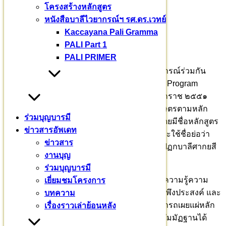
โครงสร้างหลักสูตร
มหาวชิราลงกรณ
หนังสือบาลีไวยากรณ์ฯ รศ.ดร.เวทย์
บาลีเถรวาทราชวิทยาลัย
Kaccayana Pali Gramma
PALI Part 1
PALI PRIMER
เตปิฏกบาลีศากยสีหะเป็นหลักสูตรที่จัดประสบการณ์ร่วมกัน
ระหว่างหลักสูตรบาลีเถรวาท หลักสูตร English Program
หลักสูตรแกนกลางการศึกษาขั้นพื้นฐาน พุทธศักราช ๒๕๕๑
(ฉบับปรับปรุง พ.ศ. ๒๕๖๐) และแนวคิดอารยเกษตรตามหลัก
ร่วมบุญบารมี
ปรัชญาของเศรษฐกิจพอเพียงและทฤษฎีใหม่ โดยมีชื่อหลักสูตร
ข่าวสารอัพเดท
เป็นภาษาอังกฤษว่า “Pali English Program” และใช้ชื่อย่อว่า
ข่าวสาร
“PEP” และเรียกสามเณรที่ศึกษาในหลักสูตรเตปิฏกบาลีศากยสี
งานบุญ
หะว่า “ศากยบุตรสามเณรสีหะ”
ร่วมบุญบารมี
เพื่อให้สามเณรพัฒนาตนเองได้ตามศักยภาพ มีความรู้ความ
เยี่ยมชมโครงการ
เข้าใจ มีทักษะ สมรรถนะสำคัญ คุณลักษณะอันพึงประสงค์ และ
บทความ
มีสมรรถนะในการสื่อสารเพื่อความเข้าใจ สามารถเผยแผ่หลัก
เรื่องราวเล่าย้อนหลัง
ธรรมในคัมภีร์บาลีเถรวาทและหลักปฏิบัติพระกัมมัฏฐานได้