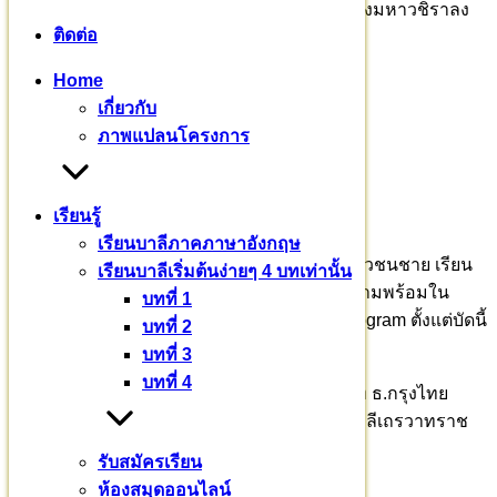
อย่างเป็นสากล ตามเป้าหมายคุณภาพผู้เรียนของมหาวชิราลง
ติดต่อ
กรณบาลีเถรวาทราชวิทยาลัย ดังนี้
Home
คิดสื่อสาร อารยภาษา อย่างสร้างสรรค์
เกี่ยวกับ
อารยเกษตร อารยธรรม ล้ำสมัย
ภาพแปลนโครงการ
มีศีลธรรม จรรยา มีน้ำใจ
เรียนรู้
ปิฎกไตร เรียนรู้ สู่สากล
เรียนบาลีภาคภาษาอังกฤษ
ในปีการศึกษา ๒๕๖๗ มีโครงการเปิดรับสมัครยุวชนชาย เรียน
เรียนบาลีเริ่มต้นง่ายๆ 4 บทเท่านั้น
จบชั้นประถมศึกษาปีที่ ๖ เข้าฝึกอบรมเตรียมความพร้อมใน
บทที่ 1
หลักสูตรเตปิฏกบาลีศากยสีหะ Pali English Program ตั้งแต่บัดนี้
บทที่ 2
เป็นต้นไป ถึง วันที่ ๒๕ มีนาคม ๒๕๖๗
บทที่ 3
บทที่ 4
ขอเชิญสาธุชนร่วมบุญบารมี สร้างศาสนทายาท ธ.กรุงไทย
สาขากำแพงแสน ชื่อบัญชี มหาวชิราลงกรณบาลีเถรวาทราช
วิทยาลัย เลขที่ : 726-0-76552-6
รับสมัครเรียน
ห้องสมุดออนไลน์
ติดต่อส่งบุตรหลานบวชเรียน