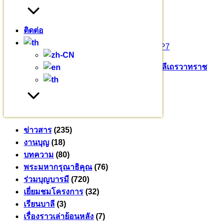
๐๖๒ – ๒๖๒ – ๒๖๙๓
ป้ายชื่อทางเข้ามหาวชิราลงกรณ
ติดต่อ
>>>
https://goo.gl/maps/Gvg6QCLbeALD7huP7
Pali English
บาลีเถรวาท
มหาวชิราลงกรณ​บาลี​เถรวาท​ราช​
วิทยาลัย​
สามเณรสีหะ
หมวดหมู่
ข่าวสาร
(235)
งานบุญ
(18)
บทความ
(80)
พระมหากรุณาธิคุณ
(76)
ร่วมบุญบารมี
(720)
เยี่ยมชมโครงการ
(32)
เรียนบาลี
(3)
เรื่องราวเล่าย้อนหลัง
(7)