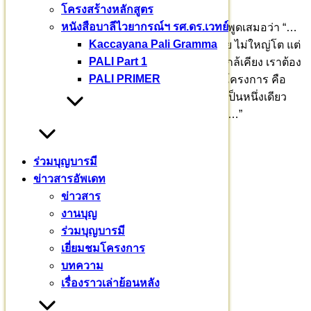
โครงสร้างหลักสูตร
หนังสือบาลีไวยากรณ์ฯ รศ.ดร.เวทย์
ท่านอาจารย์เจ้าคุณพระธรรมวชิราจารย์ มักจะพูดเสมอว่า “…
Kaccayana Pali Gramma
พวกเราต้องสร้างวัดให้เป็นไปตามพระธรรมวินัย ไม่ใหญ่โต แต่
PALI Part 1
ต้องสนองตอบต่อสังคม สภาพแวดล้อม ชุมชุนใกล้เคียง เราต้อง
PALI PRIMER
ออกแบบภูมิทัศน์ให้กลมกลืนกับวิทยาลัย ทั้ง ๓ โครงการ คือ
ราชวิทยาลัย พระอาราม และโรงพยาบาล ต้องเป็นหนึ่งเดียว
เพื่อสังคม ประเทศชาติ ศาสนา พระมหากษัตริย์…”
ร่วมบุญบารมี
ข่าวสารอัพเดท
ข่าวสาร
งานบุญ
ร่วมบุญบารมี
เยี่ยมชมโครงการ
บทความ
เรื่องราวเล่าย้อนหลัง