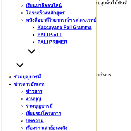
เริ่มลงมือแล้ววันนี้ เคลียร์พื้นที่ ปรับภูมิทัศน์ และปลูกต้นไม้ทันที
เรียนบาลีออนไลน์
โครงสร้างหลักสูตร
ร่วมบุญบารมี :
หนังสือบาลีไวยากรณ์ฯ รศ.ดร.เวทย์
ธ.กรุงไทย สาขาศาลายา
Kaccayana Pali Gramma
PALI Part 1
กองทุนสร้างวัดสุวรรณมาลาโสภณอนันต์กิจ
PALI PRIMER
เลขที่ 459-0-74143-1
ติดต่อสอบถาม
พระธรรม​วชิรา​จารย์​ รศ.ดร.ผู้ช่วยอธิการบดีฝ่ายบริหาร
ร่วมบุญบารมี
ข่าวสารอัพเดท
๐๙๒ – ๖๙๔ – ๘๘๘๓
ข่าวสาร
รศ.ดร. เวทย์ บรรณกรกุล
งานบุญ
ร่วมบุญบารมี
๐๘๑ – ๙๔๓ – ๒๖๖๕
เยี่ยมชมโครงการ
บทความ
แม่ชีจิราภรณ์ ชวะศิริ
เรื่องราวเล่าย้อนหลัง