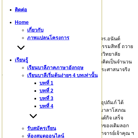
ติดต่อ
Home
เกี่ยวกับ
ภาพแปลนโครงการ
ปัจจุบัน ที่ดินทั้ง ๓ โฉนด รวมกันเกือบ ๖๐ ไร่ พี่ ดร.อนันต์
ดร.ภัสส์กุญช์ โสภณอนันต์กิจ บุตรชาย ได้โอนกรรมสิทธิ์ ถวาย
เป็นสมบัติของมหาวิทยาลัยมหาจุฬาลงกรณราชวิทยาลัย
เรียนรู้
เรียบร้อยแล้ว ที่ดินผืนนี้ ติดถนนลาดยาง มีมูลค่าคิดเป็นจำนวน
เรียนบาลีภาคภาษาอังกฤษ
เงินหลายล้านบาท ไม่มีศรัทธาอันหนักแน่นในพระศาสนาจริง
เรียนบาลีเริ่มต้นง่ายๆ 4 บทเท่านั้น
ไม่สามารถทำทานเช่นนี้ได้
บทที่ 1
บทที่ 2
บทที่ 3
ท่านอาจารย์เจ้าคุณพระธรรมวชิราจารย์ และผู้อุปถัมภ์ ได้
บทที่ 4
ออกแบบภูมิสถาปัตย์ โครงการสร้างวัดสุวรรณมาลาโสภณ
อนันต์กิจ และ โรงพยาบาลศากยบุตรโสภณอนันต์กิจ เสร็จ
เรียบร้อยแล้ว มีพื้นที่ประมาณ ๕ ไร่ เป็นบ่อ ที่เจ้าของเดิมลอก
รับสมัครเรียน
หน้าดิน จำเป็นต้องถมปรับดินให้เสมอกัน ท่านอาจารย์เจ้าคุณ ฯ
ห้องสมุดออนไลน์