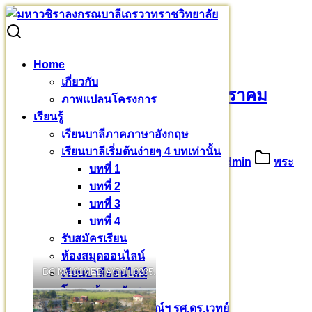
Skip
to
Search
Search
content
for:
วันสำคัญที่สุดอีกวันหนึ่ง ๒๖ มกราคม ๒๕๖๖
Home
เกี่ยวกับ
วันสำคัญที่สุดอีกวันหนึ่ง ๒๖ มกราคม
ภาพแปลนโครงการ
เรียนรู้
๒๕๖๖
เรียนบาลีภาคภาษาอังกฤษ
เรียนบาลีเริ่มต้นง่ายๆ 4 บทเท่านั้น
26 มกราคม 2566
28 มกราคม 2023
admin
พระ
บทที่ 1
มหากรุณาธิคุณ
บทที่ 2
บทที่ 3
๒๖ มกราคม ๒๕๖๖
บทที่ 4
วันสำคัญที่สุดอีกวันหนึ่ง
รับสมัครเรียน
ห้องสมุดออนไลน์
DCIM\101MEDIA\DJI_0235.JPG
เรียนบาลีออนไลน์
โครงสร้างหลักสูตร
หนังสือบาลีไวยากรณ์ฯ รศ.ดร.เวทย์