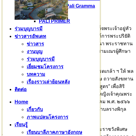
Kaccayana Pali Gramma
PALI Part 1
PALI PRIMER
น้อมสำนึกในพระมหากรุณาธิคุณพระบาทสมเด็จพระเจ้าอยู่หัว
ร่วมบุญบารมี
ที่ทรงมีพระเมตตา ทรงมีพระราชศรัทธาอุปถัมภ์การพระปริยัติ
ข่าวสารอัพเดท
ศาสนา เพื่อความยั่งยืนมั่นคงแห่งพระพุทธศาสนา พระราชทาน
ข่าวสาร
พระราชทรัพย์เป็นจำนวนมากอุปถัมภ์พระสงฆ์สามเณรผู้ศึกษา
งานบุญ
บาลี
ร่วมบุญบารมี
เยี่ยมชมโครงการ
พระบาทสมเด็จพระเจ้าอยู่หัว ทรงพระกรุณาโปรดเกล้า ฯ ให้ พล
บทความ
เอกศิวะ ภระมรทัต ประจำสำนักพระราชวังพิเศษ ถวายสังฆทาน
เรื่องราวเล่าย้อนหลัง
ในพิธีสวดสาธยายบาลีมหาไวยากรณ์ “กัจจายนสูตร” เพื่อสิริ
ติดต่อ
พิพัฒนอายุวัฒนมงคล วาระคล้ายวันเกิด พลตรีหญิงเจ้าคุณพระ
สินีนาฏ พิลาสกัลยาณี วันพฤหัสบดี ที่ ๒๖ มกราคม พ.ศ. ๒๕๖๖
Home
ณ มหาวชิราลงกรณบาลีเถรวาทราชวิทยาลัย ตำบลรางพิกุล
เกี่ยวกับ
อำเภอกำแพงแสน จังหวัดนครปฐม
ภาพแปลนโครงการ
เรียนรู้
ในการนี้ พลเอกศิวะ ภระมรทัต ประจำสำนักพระราชวังพิเศษ
เรียนบาลีภาคภาษาอังกฤษ