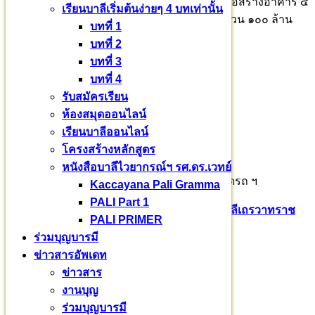
ได้เมตตาเป็นประธานในพิธีลงนามสัญญาการก่อสร้างอาคาร ๔
เรียนบาลีเริ่มต้นง่ายๆ 4 บทเท่านั้น
หลัง และงานภูมิทัศน์ ด้วยทุนพระราชทาน จำนวน ๑๐๐ ล้าน
บทที่ 1
บาท
บทที่ 2
บทที่ 3
๑. อาคารหอสมุดและเทคโนโลยีสารสนเทศ
บทที่ 4
๒. อาคารเรียนรวม
รับสมัครเรียน
ห้องสมุดออนไลน์
๓. อาคารหอฉัน
เรียนบาลีออนไลน์
โครงสร้างหลักสูตร
๔. อาคารหอพักสงฆ์
หนังสือบาลีไวยากรณ์ฯ รศ.ดร.เวทย์
๕. ระบบสาธารณูปโภค ป้าย รั้วกำแพง ลานจอดรถ ฯ
Kaccayana Pali Gramma
PALI Part 1
Pali English
บาลีเถรวาท
มหาวชิราลงกรณ​บาลี​เถรวาท​ราช​
PALI PRIMER
วิทยาลัย​
สามเณรสีหะ
ร่วมบุญบารมี
ข่าวสารอัพเดท
หมวดหมู่
ข่าวสาร
งานบุญ
ข่าวสาร
(235)
ร่วมบุญบารมี