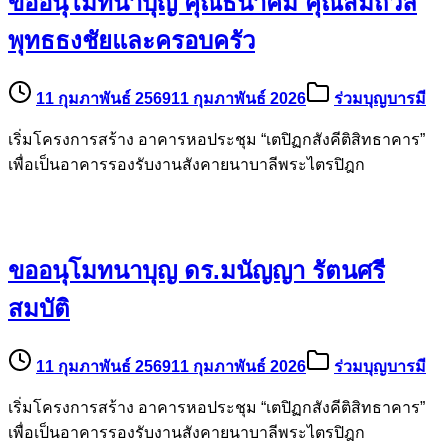
ขออนุโมทนาบุญ คุณธนาคม คุณสมถวิล
พุทธธงชัยและครอบครัว
11 กุมภาพันธ์ 2569
11 กุมภาพันธ์ 2026
ร่วมบุญบารมี
เริ่มโครงการสร้าง อาคารหอประชุม “เตปิฏกสังคีติสิทธาคาร”
เพื่อเป็นอาคารรองรับงานสังคายนาบาลีพระไตรปิฎก
ขออนุโมทนาบุญ ดร.มนัญญา รัตนศรี
สมบัติ
11 กุมภาพันธ์ 2569
11 กุมภาพันธ์ 2026
ร่วมบุญบารมี
เริ่มโครงการสร้าง อาคารหอประชุม “เตปิฏกสังคีติสิทธาคาร”
เพื่อเป็นอาคารรองรับงานสังคายนาบาลีพระไตรปิฎก