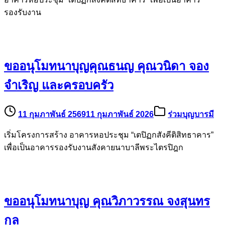
รองรับงาน
ขออนุโมทนาบุญคุณธนญ คุณวนิดา จอง
จำเริญ และครอบครัว
11 กุมภาพันธ์ 2569
11 กุมภาพันธ์ 2026
ร่วมบุญบารมี
เริ่มโครงการสร้าง อาคารหอประชุม “เตปิฏกสังคีติสิทธาคาร”
เพื่อเป็นอาคารรองรับงานสังคายนาบาลีพระไตรปิฎก
ขออนุโมทนาบุญ คุณวิภาวรรณ จงสุนทร
กุล