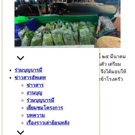
โครงสร้างหลักสูตร
หนังสือบาลีไวยากรณ์ฯ รศ.ดร.เวทย์
Kaccayana Pali Gramma
PALI Part 1
PALI PRIMER
ดร.ภัสส์กุญช์ โสภณอนันต์กิจ ท่านทราบว่า วันนี้ ๒๕ มีนาคม
๒๕๖๖ เป็นวันแรกที่ยุวชนเริ่มเดินทางมารายงานตัว เตรียม
ร่วมบุญบารมี
ความพร้อมบรรพชาเป็นศากยบุตรสามเณรสีหะ จึงได้มอบให้
ข่าวสารอัพเดท
น้องวุฒิ คนขับรถประจำตัวท่าน รีบนำผักสด มาเข้าโรงครัว
ข่าวสาร
ทันที
งานบุญ
สาธุ
สาธุ อนุโมทนาบุญครับ
ร่วมบุญบารมี
เยี่ยมชมโครงการ
ศากยบุตรสามเณรสีหะ รุ่นที่ ๑
บทความ
เรื่องราวเล่าย้อนหลัง
ยอดรวมมีรายชื่อ ๑๐๖ คน