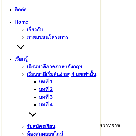
จองสิทธิ์ถึงวันที่ ๓๑ มีนาคม ๑๙ คน
ติดต่อ
วันนี้ ๒๕ มีนาคม ๒๕๖๖
Home
รายงานตัวเข้าค่ายวันแรก ๕๑ คน
เกี่ยวกับ
ภาพแปลนโครงการ
รายงานตัวได้ทุกวัน ถึง ๓๑ มีนาคม
สนับสนุนอุปถัมภ์โครงการ
เรียนรู้
ธนาคารกรุงไทย สาขากำแพงแสน
เรียนบาลีภาคภาษาอังกฤษ
เรียนบาลีเริ่มต้นง่ายๆ 4 บทเท่านั้น
ชื่อบัญชี : กองทุนพัฒนาศากยบุตรสามเณรสีหะ
บทที่ 1
เลขที่บัญชี : 726-0-74493-6
บทที่ 2
บทที่ 3
ติดต่อสอบถาม
บทที่ 4
พระธรรม​วชิรา​จารย์​ รศ.ดร.
รักษาการผู้อำนวยการ มหาวชิราลงกรณบาลีเถรวาทราช
รับสมัครเรียน
วิทยาลัย
ห้องสมุดออนไลน์