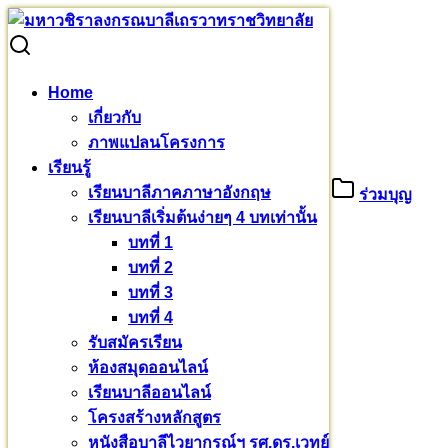
Skip
to
Search
Search
content
for:
อนุโมทนาบุญ หน่วยงานภาครัฐ
Home
เกี่ยวกับ
อนุโมทนาบุญ หน่วยงานภาครัฐ
ภาพแปลนโครงการ
เรียนรู้
เรียนบาลีภาคภาษาอังกฤษ
1 มีนาคม 2565
1 มีนาคม 2022
admin
ร่วมบุญ
เรียนบาลีเริ่มต้นง่ายๆ 4 บทเท่านั้น
บารมี
บทที่ 1
อนุโมทนาบุญ
บทที่ 2
หน่วยงานภาครัฐ
บทที่ 3
๒๘ กุมภาพันธ์ ๒๕๖๕
บทที่ 4
รับสมัครเรียน
ห้องสมุดออนไลน์
เรียนบาลีออนไลน์
โครงสร้างหลักสูตร
หนังสือบาลีไวยากรณ์ฯ รศ.ดร.เวทย์