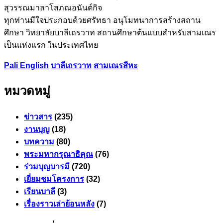
สุวรรณมาลาโสภณอนันต์กิจ
ทุกท่านมีใจประกอบด้วยศรัทธา อนุโมทนาการสร้างสถาน
ศึกษา วิทยาลัยบาลีเถรวาท สถานศึกษาต้นแบบสำหรับสามเณร
เป็นแห่งแรก ในประเทศไทย
Pali English
บาลีเถรวาท
สามเณรสีหะ
หมวดหมู่
ข่าวสาร
(235)
งานบุญ
(18)
บทความ
(80)
พระมหากรุณาธิคุณ
(76)
ร่วมบุญบารมี
(720)
เยี่ยมชมโครงการ
(32)
เรียนบาลี
(3)
เรื่องราวเล่าย้อนหลัง
(7)