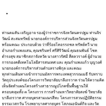
ท่านคมสัน เจริญอาจ รองผู้ว่าราชการจังหวัดนครปฐม ท่านจิร
วัฒน์ สะสมทรัพย์ นายกองค์การบริหารส่วนจังหวัดนครปฐม
พร้อมคณะ ประกอบด้วย ว่าที่ร้อยโทอรรถชล ทรัพย์ทวี นาย
อำเภอกำแพงแสน, คุณชรินทร์ ศรีศิริวัฒน์ คุณธนพันธ์ โชค
ดำรงสุข สมาชิกสภาจังหวัด นางสาวรัศมี สีตลวรางค์ ผู้อำนวย
การกองคดีเทคโนโลยีสารสนเทศ และ คุณกำแพงแก้ว บุญวงศ์
นายกองค์การบริหารส่วนตำบลรางพิกุล และคณะ
ทุกท่านเดินทางเข้ากราบนมัสการพระเทพสุวรรณเมธี รับทราบ
วัตถุประสงค์ของโครงการวิทยาลัยบาลีเถรวาท ร่วมให้ความคิด
เห็นจัดทำแผนโครงสร้างสาธารณูปโภคขั้นพื้นฐานให้
ครอบคลุมทั้ง ๓ โครงการ การสร้างมหาวิทยาลัยสงฆ์ วิทยาลัย
บาลีเถรวาท ศากยบุตรสามเณรสีหะ โครงการสวนปฏิบัติธรรม
ธรรมเวสกวัน โรงพยาบาลศากยบุตร โสภณอนันต์กิจ และวัด