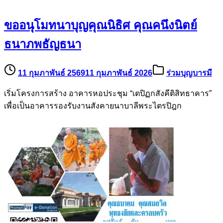
ขออนุโมทนาบุญคุณนิธิศ คุณคนึงนิตย์
ธนาภพธัญธนา
11 กุมภาพันธ์ 2569
11 กุมภาพันธ์ 2026
ร่วมบุญบารมี
เริ่มโครงการสร้าง อาคารหอประชุม “เตปิฏกสังคีติสิทธาคาร”
เพื่อเป็นอาคารรองรับงานสังคายนาบาลีพระไตรปิฎก