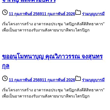
11 กุมภาพันธ์ 2569
11 กุมภาพันธ์ 2026
ร่วมบุญบารมี
เริ่มโครงการสร้าง อาคารหอประชุม “เตปิฏกสังคีติสิทธาคาร”
เพื่อเป็นอาคารรองรับงานสังคายนาบาลีพระไตรปิฎก
ขออนุโมทนาบุญ คุณวิภาวรรณ จงสุนทร
กุล
11 กุมภาพันธ์ 2569
11 กุมภาพันธ์ 2026
ร่วมบุญบารมี
เริ่มโครงการสร้าง อาคารหอประชุม “เตปิฏกสังคีติสิทธาคาร”
เพื่อเป็นอาคารรองรับงานสังคายนาบาลีพระไตรปิฎก