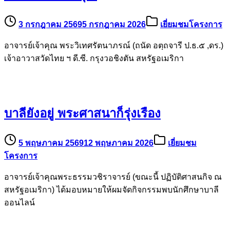
3 กรกฎาคม 2569
5 กรกฎาคม 2026
เยี่ยมชมโครงการ
อาจารย์เจ้าคุณ พระวิเทศรัตนาภรณ์ (ถนัด อตฺถจารี ป.ธ.๕ ,ดร.)
เจ้าอาวาสวัดไทย ฯ ดี.ซี. กรุงวอชิงตัน สหรัฐอเมริกา
บาลียังอยู่ พระศาสนาก็รุ่งเรือง
5 พฤษภาคม 2569
12 พฤษภาคม 2026
เยี่ยมชม
โครงการ
อาจารย์เจ้าคุณพระธรรมวชิราจารย์ (ขณะนี้ ปฏิบัติศาสนกิจ ณ
สหรัฐอเมริกา) ได้มอบหมายให้ผมจัดกิจกรรมพบนักศึกษาบาลี
ออนไลน์