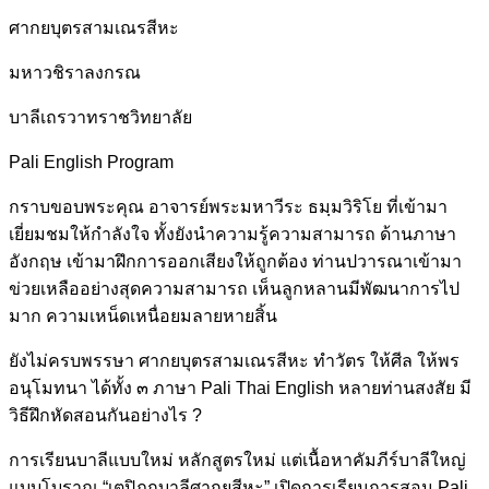
ศากยบุตรสามเณรสีหะ
มหาวชิราลงกรณ
บาลีเถรวาทราชวิทยาลัย
Pali English Program
กราบขอบพระคุณ อาจารย์พระมหาวีระ ธมฺมวิริโย ที่เข้ามา
เยี่ยมชมให้กำลังใจ ทั้งยังนำความรู้ความสามารถ ด้านภาษา
อังกฤษ เข้ามาฝึกการออกเสียงให้ถูกต้อง ท่านปวารณาเข้ามา
ข่วยเหลืออย่างสุดความสามารถ เห็นลูกหลานมีพัฒนาการไป
มาก ความเหน็ดเหนื่อยมลายหายสิ้น
ยังไม่ครบพรรษา ศากยบุตรสามเณรสีหะ ทำวัตร ให้ศีล ให้พร
อนุโมทนา ได้ทั้ง ๓ ภาษา Pali Thai English หลายท่านสงสัย มี
วิธีฝึกหัดสอนกันอย่างไร ?
การเรียนบาลีแบบใหม่ หลักสูตรใหม่ แต่เนื้อหาคัมภีร์บาลีใหญ่
แบบโบราณ “เตปิฎกบาลีศากยสีหะ” เปิดการเรียนการสอน Pali