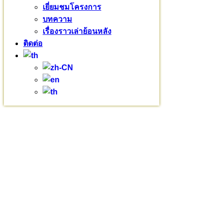
เยี่ยมชมโครงการ
บทความ
เรื่องราวเล่าย้อนหลัง
ติดต่อ