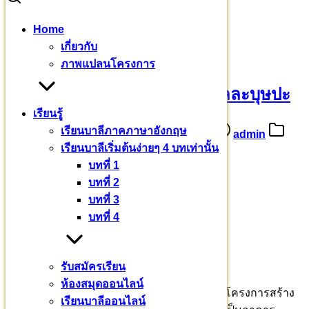
Skip
Home
to
Search
Search
เกี่ยวกับ
content
for:
ขออนุโมทนาบุญคุณเจริญศรี จุลละบุษปะ
ภาพแปลนโครงการ
ขออนุโมทนาบุญคุณเจริญศรี จุลละบุษปะ
เรียนรู้
เรียนบาลีภาคภาษาอังกฤษ
11 กุมภาพันธ์ 2569
11 กุมภาพันธ์ 2026
admin
เรียนบาลีเริ่มต้นง่ายๆ 4 บทเท่านั้น
ร่วมบุญบารมี
บทที่ 1
บทที่ 2
บทที่ 3
พิธีวางหมุดไม้มงคล
บทที่ 4
“เตปิฏกสังคีติสิทธาคาร”
๒๓ มีนาคม ๒๕๖๙
รับสมัครเรียน
ห้องสมุดออนไลน์
มหาวชิราลงกรณบาลีเถรวาทราชวิทยาลัย เริ่มโครงการสร้าง
เรียนบาลีออนไลน์