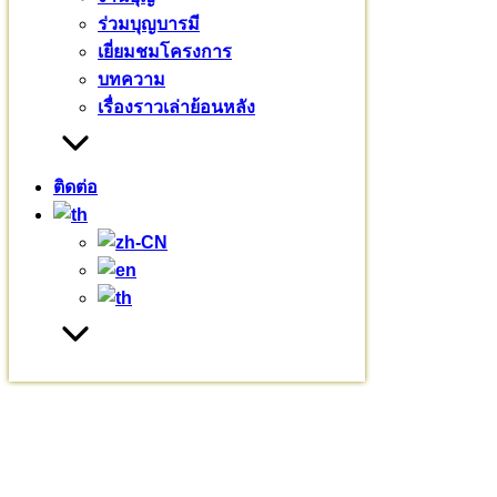
ร่วมบุญบารมี
เยี่ยมชมโครงการ
บทความ
เรื่องราวเล่าย้อนหลัง
ติดต่อ