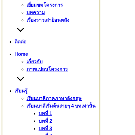
เยี่ยมชมโครงการ
บทความ
เรื่องราวเล่าย้อนหลัง
ติดต่อ
Home
เกี่ยวกับ
ภาพแปลนโครงการ
เรียนรู้
เรียนบาลีภาคภาษาอังกฤษ
เรียนบาลีเริ่มต้นง่ายๆ 4 บทเท่านั้น
บทที่ 1
บทที่ 2
บทที่ 3