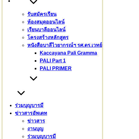
รับสมัครเรียน
ห้องสมุดออนไลน์
เรียนบาลีออนไลน์
โครงสร้างหลักสูตร
หนังสือบาลีไวยากรณ์ฯ รศ.ดร.เวทย์
Kaccayana Pali Gramma
PALI Part 1
PALI PRIMER
ร่วมบุญบารมี
ข่าวสารอัพเดท
ข่าวสาร
งานบุญ
ร่วมบุญบารมี