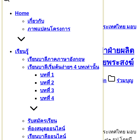
Skip
Home
to
Search
Search
เกี่ยวกับ
content
for:
ขออนุโมทนาบุญ กฟผ. การไฟฟ้าฝ่ายผลิตแห่งประเทศไทย มอบ
ภาพแปลนโครงการ
น้ำดื่มถวายพระสงฆ์
ขออนุโมทนาบุญ กฟผ. การไฟฟ้าฝ่ายผลิต
เรียนรู้
เรียนบาลีภาคภาษาอังกฤษ
แห่งประเทศไทย มอบน้ำดื่มถวายพระสงฆ์
เรียนบาลีเริ่มต้นง่ายๆ 4 บทเท่านั้น
บทที่ 1
11 ตุลาคม 2566
26 ตุลาคม 2023
admin
ร่วมบุญ
บทที่ 2
บารมี
บทที่ 3
บทที่ 4
มหาวชิราลงกรณ
บาลีเถรวาทราชวิทยาลัย
รับสมัครเรียน
ห้องสมุดออนไลน์
ขออนุโมทนาบุญ กฟผ. การไฟฟ้าฝ่ายผลิตแห่งประเทศไทย มอบ
เรียนบาลีออนไลน์
น้ำดื่มถวายพระสงฆ์และศากยบุตรสามเณรสีหะ ๘๑ รูป โดยมี