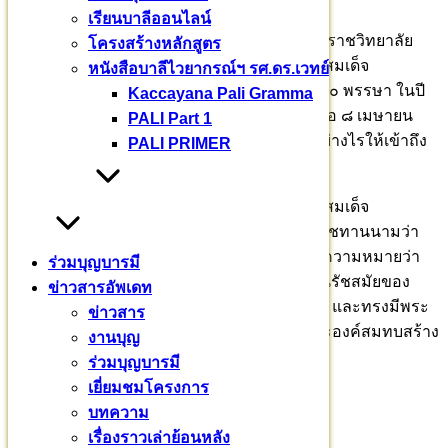
เรียนบาลีออนไลน์
มหาวชิราลงกรณบาลีเถรวาทราชวิทยาลัย เป็นราชวิทยาลัย
โครงสร้างหลักสูตร
เฉลิมพระเกียรติ ในพระราชวโรกาสที่พระบาทสมเด็จ
หนังสือบาลีไวยากรณ์ฯ รศ.ดร.เวทย์
พระเจ้าอยู่หัว ทรงเจริญพระชนมพรรษา ครบ ๗๐ พรรษา ในปี
Kaccayana Pali Gramma
พ.ศ. ๒๕๖๕ จัดสร้างเพื่อสนองพระราชปุจฉา เมื่อ ๘ เมษายน
PALI Part 1
๒๕๖๔ “จะส่งเสริมการเรียนการสอนพระบาลีอย่างไรให้เข้าถึง
PALI PRIMER
พระไตรปิฎก”
วันที่ ๖ เมษายน ๒๕๖๕ ตรงกับวันจักรี พระบาทสมเด็จ
พระเจ้าอยู่หัว ทรงมีพระมหากรุณาธิคุณพระราชทานนามว่า
“มหาวชิราลงกรณบาลีเถรวาทราชวิทยาลัย” มีความหมายว่า
ร่วมบุญบารมี
ราชวิทยาลัยเพื่อการศึกษาคัมภีร์บาลีเถรวาทในรัชสมัยของ
ข่าวสารอัพเดท
พระเจ้าแผ่นดิน พระนามว่า “มหาวชิราลงกรณ” และทรงมีพระ
ข่าวสาร
ราชศรัทธาพระราชทานพระราชทรัพย์ส่วนพระองค์สมทบสร้าง
งานบุญ
๑๐๐ ล้านบาท
ร่วมบุญบารมี
เยี่ยมชมโครงการ
ปณิธานการสร้าง
บทความ
เรื่องราวเล่าย้อนหลัง
ราชวิทยาลัยแห่งนี้