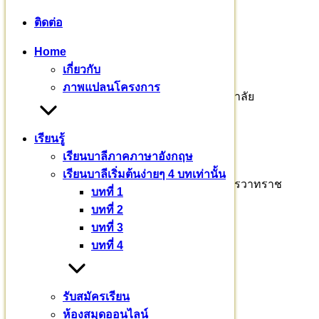
ๆ ขึ้นไป เทอญ
ติดต่อ
ขอเชิญสาธุชนร่วมบุญบารมี
Home
ธ.กรุงไทย สาขากำแพงแสน
เกี่ยวกับ
ภาพแปลนโครงการ
ชื่อบัญชี มหาวชิราลงกรณบาลีเถรวาทราชวิทยาลัย
เลขที่ : 726-0-76552-6
เรียนรู้
พระธรรมวชิราจารย์ รศ.ดร.
เรียนบาลีภาคภาษาอังกฤษ
เรียนบาลีเริ่มต้นง่ายๆ 4 บทเท่านั้น
รักษาการผู้อำนวยการ มหาวชิราลงกรณบาลีเถรวาทราช
บทที่ 1
วิทยาลัย
บทที่ 2
บทที่ 3
๐๙๒ – ๖๙๔ – ๘๘๘๓
บทที่ 4
รศ.ดร. เวทย์ บรรณกรกุล
ผู้รับผิดชอบโครงการ
รับสมัครเรียน
ห้องสมุดออนไลน์
๐๘๑ – ๙๔๓ – ๒๖๖๕