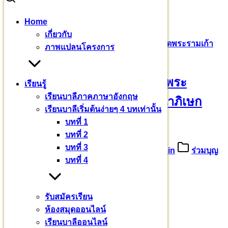
Skip
Home
to
Search
Search
เกี่ยวกับ
content
for:
ขออนุโมทนาบุญ คณะนักศึกษาพระอภิธรรม วัดพระรามเก้า
ภาพแปลนโครงการ
กาญจนาภิเษก กรุงเทพมหานคร
ขออนุโมทนาบุญ คณะนักศึกษาพระ
เรียนรู้
เรียนบาลีภาคภาษาอังกฤษ
อภิธรรม วัดพระรามเก้ากาญจนาภิเษก
เรียนบาลีเริ่มต้นง่ายๆ 4 บทเท่านั้น
กรุงเทพมหานคร
บทที่ 1
บทที่ 2
บทที่ 3
16 มิถุนายน 2567
5 มีนาคม 2025
admin
ร่วมบุญ
บทที่ 4
บารมี
มหาวชิราลงกรณ
รับสมัครเรียน
บาลีเถรวาทราชวิทยาลัย
ห้องสมุดออนไลน์
เรียนบาลีออนไลน์
๑๕ มิถุนายน ๒๕๖๗