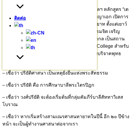
จัดการศึกษาบาลีพระไตรปิฎก อรรถกถา ฎีกา ฯลฯ หลักสูตร “เต
ปิฏกบาลีศากยสีหะ” ตั้งแต่ขั้นพื้นฐาน จนถึงปริญญาเอก เปิดการ
ติดต่อ
เรียนสอน Pali English Program สร้างศาสนทายาท ตั้งแต่เยาว์
วัย เพื่อให้เข้าถึงพระไตรปิฎกอย่างจริงจัง ฝึกอบรมจิต เจริญ
ปัญญา ด้วยพระกรรมฐานเผยแผ่พระศาสนาสู่สากล เป็นสถาน
ศึกษา International Pali Siha Samanera King College สำหรับ
สามเณรแห่งแรกในประเทศไทย สร้างด้วยปัจจัยบริจาคพุทธ
บริษัท สร้างขึ้นด้วยศรัทธา ความเชื่อ
– เชื่อว่า ปริยัติศาสนา เป็นเหตุยั่งยืนแห่งพระสัทธรรม
– เชื่อว่า ปริยัติ คือ การศึกษาบาลีพระไตรปิฎก
– เชื่อว่า วงศ์ปริยัติ จะต้องเริ่มต้นที่กลุ่มคัมภีร์บาลีสัททาวิเสส
โบราณ
– เชื่อว่า หากเริ่มสร้างสามเณรศาสนทายาทในปีนี้ อีก ๒๐ ปีข้าง
หน้า จะเป็นผู้ทำงานศาสนาต่อจากเรา