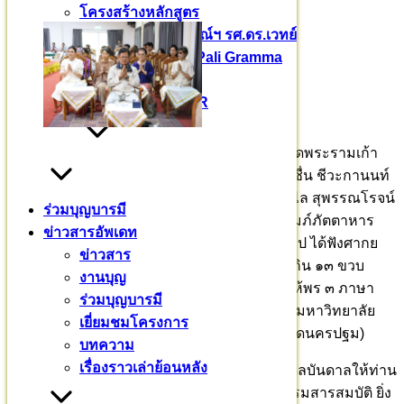
โครงสร้างหลักสูตร
หนังสือบาลีไวยากรณ์ฯ รศ.ดร.เวทย์
Kaccayana Pali Gramma
PALI Part 1
PALI PRIMER
ขออนุโมทนาบุญ คณะนักศึกษาพระอภิธรรม วัดพระรามเก้า
กาญจนาภิเษก กรุงเทพมหานคร นำโดย พี่ชวนชื่น ชีวะกานนท์
พันเอกนายแพทย์อณุศิษย์ พรมมาตย์ พี่พรรณพิไล สุพรรณโรจน์
ร่วมบุญบารมี
และคณะ ทำบุญถวายปัจจัย ๔๕,๐๐๐ บาท อุปถัมภ์ภัตตาหาร
ข่าวสารอัพเดท
เพล พระสงฆ์และศากยบุตรสามเณรสีหะ ๑๒๐ รูป ได้ฟังศากย
ข่าวสาร
บุตรสามเณรสีหะ ทั้งหมด อายุเพียง ๙ ขวบ ไม่เกิน ๑๓ ขวบ
งานบุญ
สามเณรตัวเล็ก ๆ ทำวัตรสวดมนต์ อนุโมทนา ให้พร ๓ ภาษา
ร่วมบุญบารมี
Pali Thai English เป็นแห่งแรกในประเทศไทย
(มหาวิทยาลัย
เยี่ยมชมโครงการ
สามเณรแห่งนี้ ตั้งอยู่ที่ อำเภอกำแพงแสน จังหวัดนครปฐม)
บทความ
เรื่องราวเล่าย้อนหลัง
ขออำนาจคุณพระศรีรัตนตรัย บุญกุศลทั้งมวล ดลบันดาลให้ท่าน
จงเจริญด้วยอายุ วรรณะ สุขะ พละ ปฏิภาณ ธรรมสารสมบัติ ยิ่ง