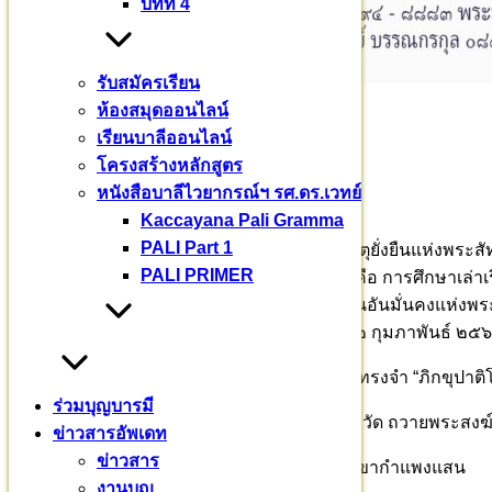
บทที่ 4
รับสมัครเรียน
ห้องสมุดออนไลน์
บุญพระปริยัติศาสนา
เรียนบาลีออนไลน์
อุปถัมภ์พระสงฆ์ทั่วประเทศ
โครงสร้างหลักสูตร
หนังสือบาลีไวยากรณ์ฯ รศ.ดร.เวทย์
๑๙๗ รูป จาก ๒๙ จังหวัด
Kaccayana Pali Gramma
PALI Part 1
พระวินัย การบัญญัติสิกขาบท ปาติโมกข์ เป็นเหตุยั่งยืนแห่งพ
PALI PRIMER
บัญญัติพระปาติโมกข์ เข้าสู่ระบบปริยัติศาสนา คือ การศึกษาเล่
เยว สาสนสฺส มูลํ พระปริยัตินั่นเทียว เป็นรากฐานอันมั่นคงแ
จำพระปาฏิโมกข์ ระหว่างวันที่ ๒๖ มกราคม – ๒ กุมภาพันธ์ ๒๕
บัดนี้ มีพระสงฆ์จาก ๒๙ จังหวัดทั่วประเทศ สวดทรงจำ “ภิกขุ
ร่วมบุญบารมี
ขอเชิญสาธุชน อุปถัมภ์ เรือนว่าง กลด เครื่องจำวัด ถวายพระสง
ข่าวสารอัพเดท
ข่าวสาร
ร่วมบุญบารมี สร้างศาสนทายาท ธ.กรุงไทย สาขากำแพงแสน
งานบุญ