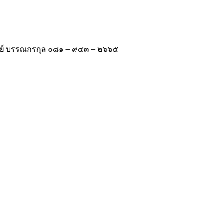
วทย์ บรรณกรกุล ๐๘๑ – ๙๔๓ – ๒๖๖๕