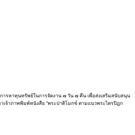
รหาทุนทรัพย์ในการจัดงาน ๗ วัน ๗ คืน เพื่อส่งเสริมสนับสนุน
ลังหาเจ้าภาพพิมพ์หนังสือ “พระปาติโมกข์ ตามแนวพระไตรปิฎก