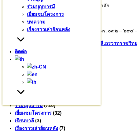
ชื่อบัญชี มหาวชิราลงกรณบาลีเถรวาทราชวิทยาลัย
ร่วมบุญบารมี
เยี่ยมชมโครงการ
เลขที่ : 726-0-76552-6
บทความ
เรื่องราวเล่าย้อนหลัง
ติดต่อร่วมบุญอุปถัมภ์ พระธรรมวชิราจารย์ รศ.ดร. ๐๙๒ – ๖
Pali English
บาลีเถรวาท
มหาวชิราลงกรณ​บาลี​เถรวาท​ราช​วิทยา
ติดต่อ
หมวดหมู่
ข่าวสาร
(235)
งานบุญ
(18)
บทความ
(80)
พระมหากรุณาธิคุณ
(76)
ร่วมบุญบารมี
(720)
เยี่ยมชมโครงการ
(32)
เรียนบาลี
(3)
เรื่องราวเล่าย้อนหลัง
(7)