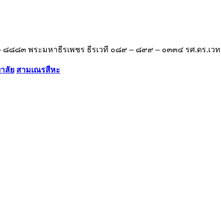
๙๔ – ๘๘๘๓ พระมหาธีรเพชร ธีรเวที ๐๘๙ – ๘๙๙ – ๐๓๓๔ รศ.ดร.เ
ลัย​
สามเณรสีหะ