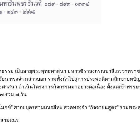
ระสัทธรรม เป็นอายุพระพุทธศาสนา มหาวชิราลงกรณบาลีเถรวาทราชวิ
าเรียน ทรงจำ กล่าวบอก รวมทั้งนำไปสู่การประพฤติตามสิกขาบทบัญญั
ห่งพระศาสนา ดำเนินโครงการกิจกรรมมาอย่างต่อเนื่อง ตั้งแต่เข้
๖๗ รวม ๗ วัน
ปาติโมกข์” ศากยบุตรสามเณรสีหะ สวดทรงจำ “กัจจายนสูตร” รวมพ
ฆ์สามเณร