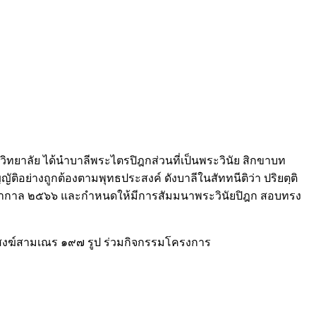
ทยาลัย ได้นำบาลีพระไตรปิฎกส่วนที่เป็นพระวินัย สิกขาบท
ติอย่างถูกต้องตามพุทธประสงค์ ดังบาลีในสัททนีติว่า ปริยตฺติ
าพรรษากาล ๒๕๖๖ และกำหนดให้มีการสัมมนาพระวินัยปิฎก สอบทรง
ระสงฆ์สามเณร ๑๙๗ รูป ร่วมกิจกรรมโครงการ