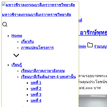
Skip
to
Search
Search
มหา​วชิราลงกรณ​บาลี​เถรวาท​ราชวิทยาลัย
content
for:
ขออนุโมทนาบุญ คุณกิ่งกาญจน์ อารักษ์พุทธนันท์
ขออนุโมทนาบุญ คุณกิ่งกาญจน์ อารักษ์พุทธ
Home
เกี่ยวกับ
24 มกราคม 2567
27 มกราคม 2024
admin
ร่วมบุญ
ภาพแปลนโครงการ
ผู้มีพระรัตนตรัยเป็นที่พึ่ง
เรียนรู้
อุปถัมภ์พระปริยัติศาสนา
เรียนบาลีภาคภาษาอังกฤษ
คุณกิ่งกาญจน์ อารักษ์พุทธนันท์ ประธานมูลนิธิตามรอยบาทพระศ
เรียนบาลีเริ่มต้นง่ายๆ 4 บทเท่านั้น
พระสงฆ์ให้ได้รับความรู้เกี่ยวกับพระวินัยปิฎก เห็นคุณประโยช
บทที่ 1
บาลี – ไทย” ท่านรับอุปถัมภ์ค่าจัดพิมพ์ทั้งหมด ๑๔๕,๐๐๐ บาท
บทที่ 2
บทที่ 3
บทที่ 4