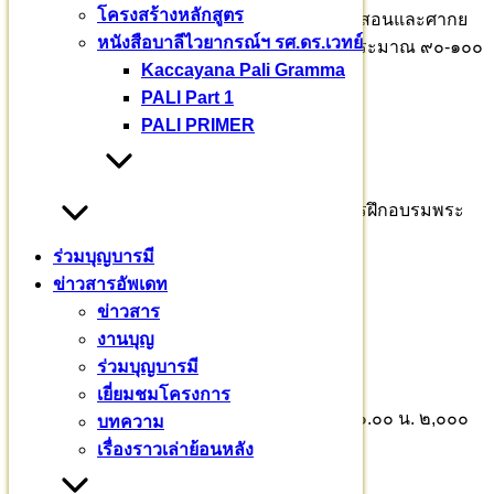
โครงสร้างหลักสูตร
พรรษานี้ พระอาจารย์/พี่เลี้ยง/พระปฏิโมกข์ /ครูสอนและศากย
หนังสือบาลีไวยากรณ์ฯ รศ.ดร.เวทย์
บุตรสามเณรสีหะอีก ๕๖ รูป คงจะมีจำพรรษาประมาณ ๙๐-๑๐๐
Kaccayana Pali Gramma
รูป
PALI Part 1
PALI PRIMER
—————-
และ ในวันที่ ๖-๑๒ กรกฎาคม ๒๕๖๖ มีโครงการฝึกอบรมพระ
ธรรมวิทยากร/พระพี่เลี้ยง จำนวน ๙๐ รูป
ร่วมบุญบารมี
จึงขอเชิญร่วมสนับสนุนเป็นเจ้าภาพ
ข่าวสารอัพเดท
ข่าวสาร
ถวายภัตตาหารเช้า เวลา ๐๗.๓๐ น. ๒,๐๐๐ บาท
งานบุญ
ร่วมบุญบารมี
ถวายภัตตาหารเพล เวลา ๑๑.๐๐ น. ๗,๐๐๐ บาท
เยี่ยมชมโครงการ
และถวายน้ำปานะ เวลา ๑๖.๓๐ น. และ เวลา ๒๑.๐๐ น. ๒,๐๐๐
บทความ
บาท
เรื่องราวเล่าย้อนหลัง
ร่วมรับเป็นเจ้าภาพภัตตาหารเช้า-เพล-น้ำปานะ