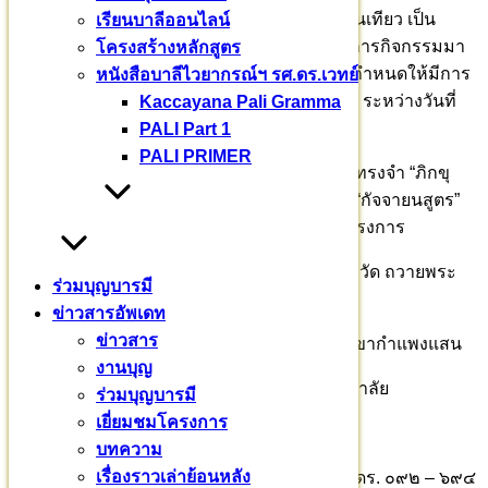
สัททนีติว่า ปริยตฺติเยว สาสนสฺส มูลํ พระปริยัตินั่นเทียว เป็น
เรียนบาลีออนไลน์
รากฐานอันมั่นคงแห่งพระศาสนา ดำเนินโครงการกิจกรรมมา
โครงสร้างหลักสูตร
อย่างต่อเนื่อง ตั้งแต่เข้าพรรษากาล ๒๕๖๖ และกำหนดให้มีการ
หนังสือบาลีไวยากรณ์ฯ รศ.ดร.เวทย์
สัมมนาพระวินัยปิฎก สอบทรงจำพระปาฏิโมกข์ ระหว่างวันที่
Kaccayana Pali Gramma
๒๖ มกราคม – ๒ กุมภาพันธ์ ๒๕๖๗ รวม ๗ วัน
PALI Part 1
PALI PRIMER
บัดนี้ มีพระสงฆ์จาก ๒๙ จังหวัดทั่วประเทศ สวดทรงจำ “ภิกขุ
ปาติโมกข์” ศากยบุตรสามเณรสีหะ สวดทรงจำ “กัจจายนสูตร”
รวมพระสงฆ์สามเณร ๑๙๗ รูป ร่วมกิจกรรมโครงการ
ขอเชิญสาธุชน อุปถัมภ์ เรือนว่าง กลด เครื่องจำวัด ถวายพระ
ร่วมบุญบารมี
สงฆ์สามเณร
ข่าวสารอัพเดท
ข่าวสาร
ร่วมบุญบารมี สร้างศาสนทายาท ธ.กรุงไทย สาขากำแพงแสน
งานบุญ
ชื่อบัญชี มหาวชิราลงกรณบาลีเถรวาทราชวิทยาลัย
ร่วมบุญบารมี
เยี่ยมชมโครงการ
เลขที่ : 726-0-76552-6
บทความ
เรื่องราวเล่าย้อนหลัง
ติดต่อร่วมบุญอุปถัมภ์ พระธรรมวชิราจารย์ รศ.ดร. ๐๙๒ – ๖๙๔