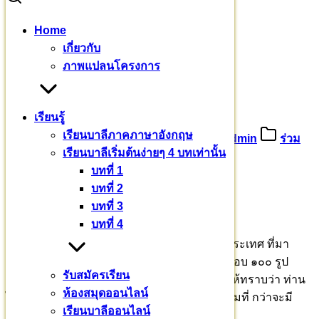
Skip
Home
to
Search
Search
เกี่ยวกับ
content
for:
ขออนุโมทนาบุญ คุณสายหยุด
ภาพแปลนโครงการ
ขออนุโมทนาบุญ คุณสายหยุด
เรียนรู้
เรียนบาลีภาคภาษาอังกฤษ
26 มกราคม 2567
27 มกราคม 2024
admin
ร่วม
เรียนบาลีเริ่มต้นง่ายๆ 4 บทเท่านั้น
บุญบารมี
บทที่ 1
ผู้ให้ที่พักอาศัย
บทที่ 2
บทที่ 3
ชื่อว่า “ให้ทุกอย่าง”
บทที่ 4
พระสงฆ์สามเณร ๑๙๗ รูป จาก ๒๙ จังหวัดทั่วประเทศ ที่มา
ประชุม ล้วนเป็นผู้ใฝ่การศึกษาพระธรรมวินัย เกือบ ๑๐๐ รูป
รับสมัครเรียน
สมัครสอบสวดทรงจำพระปาฏิโมกข์ นั่นแสดงให้ทราบว่า ท่าน
ห้องสมุดออนไลน์
ได้ใช้ศรัทธา วิริยะ สติ สมาธิ ปัญญา มาอย่างเต็มที่ กว่าจะมี
เรียนบาลีออนไลน์
ความสามารถทรงจำบทพระบาลีไว้ได้