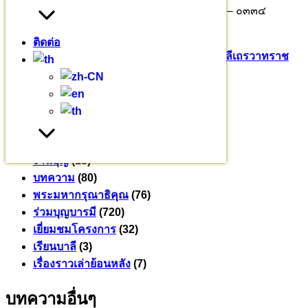
– ๘๘๘๓ พระมหาธีรเพชร ธีรเวที ๐๘๙ – ๘๙๙ – ๐๓๓๔
รศ.ดร.เวทย์ บรรณกรกุล ๐๘๑ – ๙๔๓ – ๒๖๖๕
ติดต่อ
Pali English
บาลีเถรวาท
มหาวชิราลงกรณ​บาลี​เถรวาท​ราช​
วิทยาลัย​
สามเณรสีหะ
หมวดหมู่
ข่าวสาร
(235)
งานบุญ
(18)
บทความ
(80)
พระมหากรุณาธิคุณ
(76)
ร่วมบุญบารมี
(720)
เยี่ยมชมโครงการ
(32)
เรียนบาลี
(3)
เรื่องราวเล่าย้อนหลัง
(7)
บทความอื่นๆ