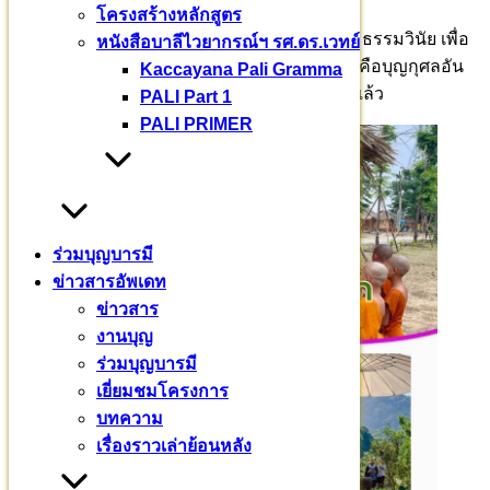
โครงสร้างหลักสูตร
กิจกรรมตลอด ๗ วัน ๗ คืน เป็นกิจกรรมเพื่อพระธรรมวินัย เพื่อ
หนังสือบาลีไวยากรณ์ฯ รศ.ดร.เวทย์
ยกย่องเชิดชูพระสงฆ์ผู้พากเพียรเรียนพระไตร นี่คือบุญกุศลอัน
Kaccayana Pali Gramma
ยิ่งใหญ่ มิใช่จะเกิดขึ้นได้ง่าย ๆ บุญเช่นนี้ มาถึงแล้ว
PALI Part 1
PALI PRIMER
ร่วมบุญบารมี
ข่าวสารอัพเดท
ข่าวสาร
งานบุญ
ร่วมบุญบารมี
เยี่ยมชมโครงการ
บทความ
เรื่องราวเล่าย้อนหลัง