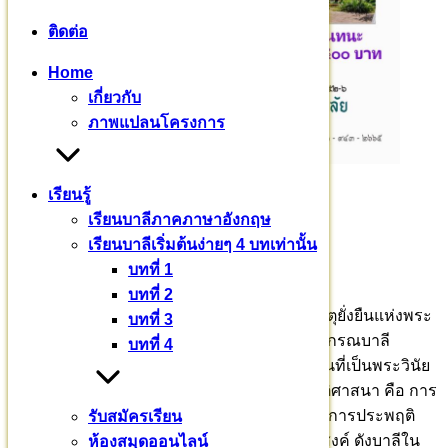
ติดต่อ
Home
เกี่ยวกับ
ภาพแปลนโครงการ
บุญพระปริยัติศาสนา
เรียนรู้
เรียนบาลีภาคภาษาอังกฤษ
อุปถัมภ์พระสงฆ์ทั่วประเทศ
เรียนบาลีเริ่มต้นง่ายๆ 4 บทเท่านั้น
บทที่ 1
๑๙๗ รูป จาก ๒๙ จังหวัด
บทที่ 2
พระวินัย การบัญญัติสิกขาบท ปาติโมกข์ เป็นเหตุยั่งยืนแห่งพระ
บทที่ 3
สัทธรรม เป็นอายุพระพุทธศาสนา มหาวชิราลงกรณบาลี
บทที่ 4
เถรวาทราชวิทยาลัย ได้นำบาลีพระไตรปิฎกส่วนที่เป็นพระวินัย
สิกขาบทบัญญัติพระปาติโมกข์ เข้าสู่ระบบปริยัติศาสนา คือ การ
ศึกษาเล่าเรียน ทรงจำ กล่าวบอก รวมทั้งนำไปสู่การประพฤติ
รับสมัครเรียน
ตามสิกขาบทบัญญัติอย่างถูกต้องตามพุทธประสงค์ ดังบาลีใน
ห้องสมุดออนไลน์