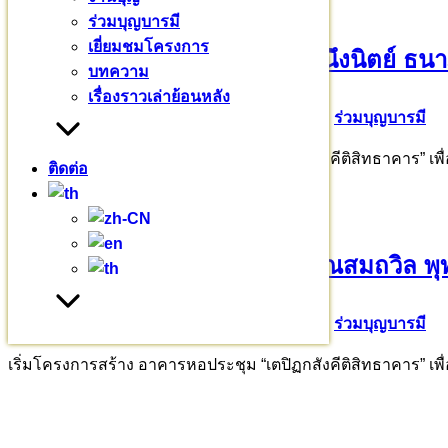
ร่วมบุญบารมี
เยี่ยมชมโครงการ
ขออนุโมทนาบุญคุณนิธิศ คุณคนึงนิตย์ ธ
บทความ
เรื่องราวเล่าย้อนหลัง
11 กุมภาพันธ์ 2569
11 กุมภาพันธ์ 2026
ร่วมบุญบารมี
เริ่มโครงการสร้าง อาคารหอประชุม “เตปิฏกสังคีติสิทธาคาร” เ
ติดต่อ
ขออนุโมทนาบุญ คุณธนาคม คุณสมถวิล พุ
11 กุมภาพันธ์ 2569
11 กุมภาพันธ์ 2026
ร่วมบุญบารมี
เริ่มโครงการสร้าง อาคารหอประชุม “เตปิฏกสังคีติสิทธาคาร” เ