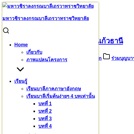
Skip
to
Search
Search
มหา​วชิราลงกรณ​บาลี​เถรวาท​ราชวิทยาลัย
content
for:
ขออนุโมทนาบุญ คุณเปรมจิตร์ แก้วธานี
ขออนุโมทนาบุญ คุณเปรมจิตร์ แก้วธานี
Home
เกี่ยวกับ
11 กันยายน 2568
8 ตุลาคม 2025
admin
ร่วมบุญบา
ภาพแปลนโครงการ
ขออนุโมทนาบุญ
เรียนรู้
คุณเปรมจิตร์ แก้วธานี
เรียนบาลีภาคภาษาอังกฤษ
อุปถัมภ์เสาไม้สัก เสาเอก ๑ ต้น
เรียนบาลีเริ่มต้นง่ายๆ 4 บทเท่านั้น
บทที่ 1
๒๐,๐๐๐ บาท
บทที่ 2
บทที่ 3
ภัตตัคคะ โรงแห่งภัตต์
บทที่ 4
สมเด็จพระพุฒาจารย์