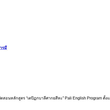
ารมี
สอนหลักสูตร “เตปิฏกบาลีศากยสีหะ” Pali English Program ตั้งแต่