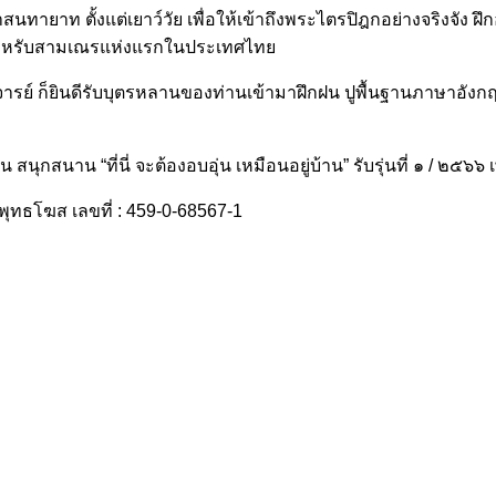
สนทายาท ตั้งแต่เยาว์วัย เพื่อให้เข้าถึงพระไตรปิฎกอย่างจริงจั
าสำหรับสามเณรแห่งแรกในประเทศไทย
ราจารย์ ก็ยินดีรับบุตรหลานของท่านเข้ามาฝึกฝน ปูพื้นฐานภาษาอ
กสนาน “ที่นี่ จะต้องอบอุ่น เหมือนอยู่บ้าน” รับรุ่นที่ ๑ / ๒๕๖๖ เพ
พุทธโฆส เลขที่ : 459-0-68567-1