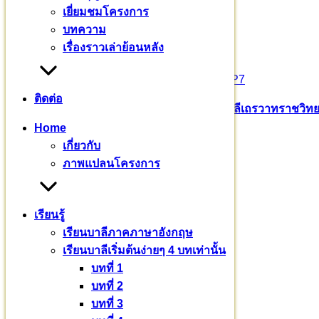
เยี่ยมชมโครงการ
๐๖๒ – ๒๖๒ – ๒๖๙๓
บทความ
เรื่องราวเล่าย้อนหลัง
ป้ายชื่อทางเข้ามหาวชิราลงกรณ
>>>
https://goo.gl/maps/Gvg6QCLbeALD7huP7
ติดต่อ
Pali English
บาลีเถรวาท
มหาวชิราลงกรณ​บาลี​เถรวาท​ราช​วิทยา
Home
หมวดหมู่
เกี่ยวกับ
ภาพแปลนโครงการ
ข่าวสาร
(235)
งานบุญ
(18)
เรียนรู้
บทความ
(80)
เรียนบาลีภาคภาษาอังกฤษ
พระมหากรุณาธิคุณ
(76)
เรียนบาลีเริ่มต้นง่ายๆ 4 บทเท่านั้น
ร่วมบุญบารมี
(720)
บทที่ 1
เยี่ยมชมโครงการ
(32)
บทที่ 2
เรียนบาลี
(3)
บทที่ 3
เรื่องราวเล่าย้อนหลัง
(7)