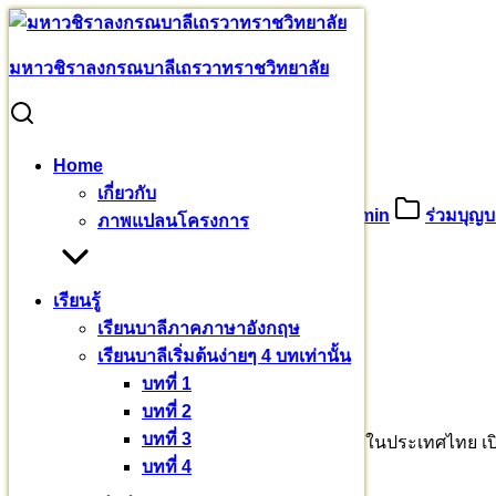
Skip
to
Search
Search
มหา​วชิราลงกรณ​บาลี​เถรวาท​ราชวิทยาลัย
content
for:
ขออนุโมทนาบุญ คุณเอกกำกร
ขออนุโมทนาบุญ คุณเอกกำกร
Home
เกี่ยวกับ
29 ธันวาคม 2565
8 มกราคม 2023
admin
ร่วมบุญบ
ภาพแปลนโครงการ
โครงการสร้าง
เรียนรู้
มหาวชิราลงกรณ
เรียนบาลีภาคภาษาอังกฤษ
บาลีเถรวาทราชวิทยาลัย
เรียนบาลีเริ่มต้นง่ายๆ 4 บทเท่านั้น
บทที่ 1
บทที่ 2
บทที่ 3
ที่นี่ จะเป็นราชวิทยาลัยสำหรับสามเณรแห่งแรกในประเทศไทย เปิด
บทที่ 4
เอก