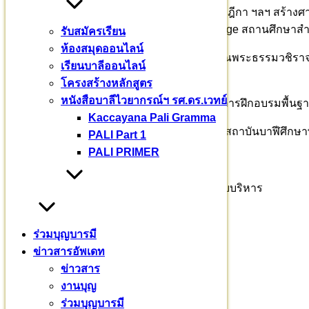
ที่นี่ จะจัดการศึกษาบาลีพระไตรปิฎก อรรถกถา ฎีกา ฯลฯ สร้างศา
สากล International Pali Siha Samanera College สถานศึกษ
รับสมัครเรียน
ห้องสมุดออนไลน์
ปีนี้ แม้ยังไม่เปิดเป็นทางการ ท่านอาจารย์เจ้าคุณพระธรรมวชิ
เรียนบาลีออนไลน์
อังกฤษ Pali English Program
โครงสร้างหลักสูตร
หนังสือบาลีไวยากรณ์ฯ รศ.ดร.เวทย์
ขณะนี้ มีศากยบุตรสามเณรสีหะ ๑๒ รูป เริ่มรับการฝึกอบรมพื้นฐาน สนุ
Kaccayana Pali Gramma
ร่วมบุญบารมี : ธ.กรุงไทย สาขาศาลายา มูลนิธิสถาบันบาฬีศึกษา
PALI Part 1
PALI PRIMER
ติดต่อสอบถาม
พระธรรม​วชิรา​จารย์​ รศ.ดร.ผู้ช่วยอธิการบดีฝ่ายบริหาร
๐๙๒ – ๖๙๔ – ๘๘๘๓
ร่วมบุญบารมี
รศ.ดร. เวทย์ บรรณกรกุล
ข่าวสารอัพเดท
ข่าวสาร
๐๘๑ – ๙๔๓ – ๒๖๖๕
งานบุญ
แม่ชีจิราภรณ์ ชวะศิริ
ร่วมบุญบารมี