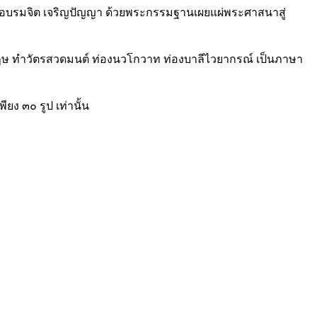
ง ฝึกอบรมจิต เจริญปัญญา ด้วยพระกรรมฐานเผยแผ่พระศาสนาสู่
ังกฤษ ทำวัตรสวดมนต์ ท่องนวโกวาท ท่องบาลีไวยากรณ์ เป็นภาษา
ียง ๓๐ รูป เท่านั้น