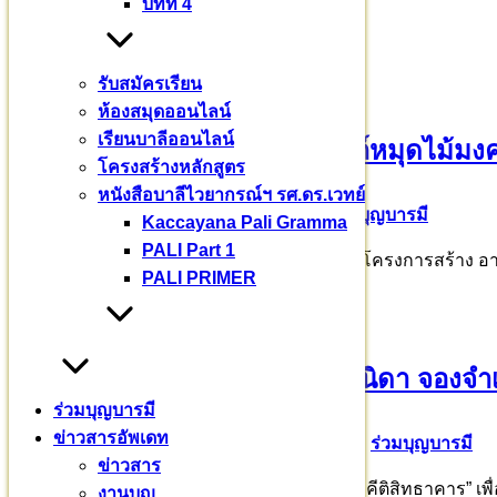
บทที่ 4
บทความอื่นๆ
รับสมัครเรียน
ห้องสมุดออนไลน์
เรียนบาลีออนไลน์
ขออนุโมทนาบุญเจ้าภาพอุปถัมภ์หมุดไม้มง
โครงสร้างหลักสูตร
หนังสือบาลีไวยากรณ์ฯ รศ.ดร.เวทย์
26 มีนาคม 2569
26 มีนาคม 2026
ร่วมบุญบารมี
Kaccayana Pali Gramma
PALI Part 1
มหาวชิราลงกรณบาลีเถรวาทราชวิทยาลัย เริ่มโครงการสร้าง อาค
PALI PRIMER
ขออนุโมทนาบุญคุณธนญ คุณวนิดา จองจำเ
ร่วมบุญบารมี
ข่าวสารอัพเดท
11 กุมภาพันธ์ 2569
11 กุมภาพันธ์ 2026
ร่วมบุญบารมี
ข่าวสาร
เริ่มโครงการสร้าง อาคารหอประชุม “เตปิฏกสังคีติสิทธาคาร” เ
งานบุญ