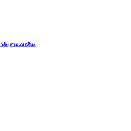
ลัย​
สามเณรสีหะ