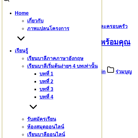
Skip
Home
to
Search
Search
เกี่ยวกับ
content
for:
ขออนุโมทนาบุญ ดร.ณัฏฐนันท์ พร้อมคุณพ่อ และครอบครัว
ภาพแปลนโครงการ
ขออนุโมทนาบุญ ดร.ณัฏฐนันท์ พร้อมคุณ
เรียนรู้
พ่อ และครอบครัว
เรียนบาลีภาคภาษาอังกฤษ
เรียนบาลีเริ่มต้นง่ายๆ 4 บทเท่านั้น
2 มกราคม 2566
8 มกราคม 2023
admin
ร่วมบุญ
บทที่ 1
บารมี
บทที่ 2
บทที่ 3
อีก ๒ เดือน ๒๒ วัน
บทที่ 4
ครบ ๒ ปี
โครงการสร้าง
รับสมัครเรียน
ห้องสมุดออนไลน์
มหาวชิราลงกรณ
เรียนบาลีออนไลน์