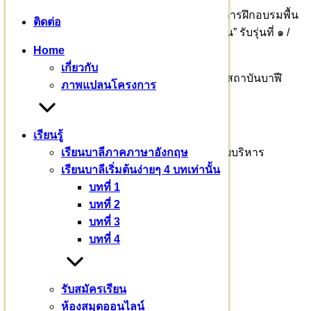
ขณะนี้ มีศากยบุตรสามเณรสีหะ ๑๒ รูป เริ่มรับการฝึกอบรมพื้น
ติดต่อ
ฐาน สนุกสนาน “ที่นี่ จะต้องอบอุ่น เหมือนอยู่บ้าน” รับรุ่นที่ ๑ /
๒๕๖๖ เพียง ๓๐ รูป เท่านั้น
Home
เกี่ยวกับ
ร่วมบุญบารมี : ธ.กรุงไทย สาขาศาลายา มูลนิธิสถาบันบาฬี
ภาพแปลนโครงการ
ศึกษาพุทธโฆส เลขที่ : 459-0-68567-1
ติดต่อสอบถาม
เรียนรู้
พระธรรม​วชิรา​จารย์​ รศ.ดร.ผู้ช่วยอธิการบดีฝ่ายบริหาร
เรียนบาลีภาคภาษาอังกฤษ
เรียนบาลีเริ่มต้นง่ายๆ 4 บทเท่านั้น
๐๙๒ – ๖๙๔ – ๘๘๘๓
บทที่ 1
บทที่ 2
รศ.ดร. เวทย์ บรรณกรกุล
บทที่ 3
๐๘๑ – ๙๔๓ – ๒๖๖๕
บทที่ 4
แม่ชีจิราภรณ์ ชวะศิริ
รับสมัครเรียน
๐๖๒ – ๒๖๒ – ๒๖๙๓
ห้องสมุดออนไลน์