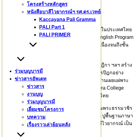
โครงสร้างหลักสูตร
บาลีเถรวาทราชวิทยาลัย
หนังสือบาลีไวยากรณ์ฯ รศ.ดร.เวทย์
Kaccayana Pali Gramma
PALI Part 1
ที่นี่ จะเป็นราชวิทยาลัยสำหรับสามเณรแห่งแรกในประเทศไทย
PALI PRIMER
เปิดสอนหลักสูตร “เตปิฏกบาลีศากยสีหะ” Pali English Program
ตั้งแต่ขั้นพื้นฐาน ระดับมัธยมศึกษา หลักสูตรต่อเนื่องจนถึงชั้น
ปริญญาเอก
ที่นี่ จะจัดการศึกษาบาลีพระไตรปิฎก อรรถกถา ฎีกา ฯลฯ สร้าง
ร่วมบุญบารมี
ศาสนทายาท ตั้งแต่เยาว์วัย เพื่อให้เข้าถึงพระไตรปิฎกอย่าง
ข่าวสารอัพเดท
จริงจัง ฝึกอบรมจิต เจริญปัญญา ด้วยพระกรรมฐานเผยแผ่พระ
ข่าวสาร
ศาสนาสู่สากล International Pali Siha Samanera College
งานบุญ
สถานศึกษาสำหรับสามเณรแห่งแรกในประเทศไทย
ร่วมบุญบารมี
ปีนี้ แม้ยังไม่เปิดเป็นทางการ ท่านอาจารย์เจ้าคุณพระธรรมวชิร
เยี่ยมชมโครงการ
าจารย์ ก็ยินดีรับบุตรหลานของท่านเข้ามาฝึกฝน ปูพื้นฐานภาษา
บทความ
อังกฤษ ทำวัตรสวดมนต์ ท่องนวโกวาท ท่องบาลีไวยากรณ์ เป็น
เรื่องราวเล่าย้อนหลัง
ภาษาอังกฤษ Pali English Program