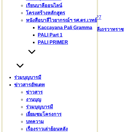
ป้ายชื่อทางเข้ามหาวชิราลงกรณ
เรียนบาลีออนไลน์
โครงสร้างหลักสูตร
>>>
https://goo.gl/maps/Gvg6QCLbeALD7huP7
หนังสือบาลีไวยากรณ์ฯ รศ.ดร.เวทย์
Kaccayana Pali Gramma
Pali English
บาลีเถรวาท
มหาวชิราลงกรณ​บาลี​เถรวาท​ราช​
PALI Part 1
วิทยาลัย​
สามเณรสีหะ
PALI PRIMER
หมวดหมู่
ข่าวสาร
(235)
งานบุญ
(18)
ร่วมบุญบารมี
บทความ
(80)
ข่าวสารอัพเดท
พระมหากรุณาธิคุณ
(76)
ข่าวสาร
ร่วมบุญบารมี
(720)
งานบุญ
เยี่ยมชมโครงการ
(32)
ร่วมบุญบารมี
เรียนบาลี
(3)
เยี่ยมชมโครงการ
เรื่องราวเล่าย้อนหลัง
(7)
บทความ
เรื่องราวเล่าย้อนหลัง