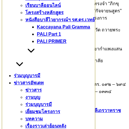
บัดนี้ มีพระสงฆ์จาก ๒๙ จังหวัดทั่วประเทศ สวดทรงจำ “ภิกขุ
เรียนบาลีออนไลน์
ปาติโมกข์” ศากยบุตรสามเณรสีหะ สวดทรงจำ “กัจจายนสูตร”
โครงสร้างหลักสูตร
รวมพระสงฆ์สามเณร ๑๙๗ รูป ร่วมกิจกรรมโครงการ
หนังสือบาลีไวยากรณ์ฯ รศ.ดร.เวทย์
Kaccayana Pali Gramma
ขอเชิญสาธุชน อุปถัมภ์ เรือนว่าง กลด เครื่องจำวัด ถวายพระ
PALI Part 1
สงฆ์สามเณร
PALI PRIMER
ร่วมบุญบารมี สร้างศาสนทายาท ธ.กรุงไทย สาขากำแพงแสน
ชื่อบัญชี มหาวชิราลงกรณบาลีเถรวาทราชวิทยาลัย
เลขที่ : 726-0-76552-6
ร่วมบุญบารมี
ข่าวสารอัพเดท
ติดต่อร่วมบุญอุปถัมภ์ พระธรรมวชิราจารย์ รศ.ดร. ๐๙๒ – ๖๙๔
ข่าวสาร
– ๘๘๘๓ พระมหาธีรเพชร ธีรเวที ๐๘๙ – ๘๙๙ – ๐๓๓๔
งานบุญ
รศ.ดร.เวทย์ บรรณกรกุล ๐๘๑ – ๙๔๓ – ๒๖๖๕
ร่วมบุญบารมี
Pali English
บาลีเถรวาท
มหาวชิราลงกรณ​บาลี​เถรวาท​ราช​
เยี่ยมชมโครงการ
วิทยาลัย​
สามเณรสีหะ
บทความ
เรื่องราวเล่าย้อนหลัง