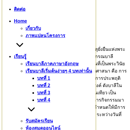
ติดต่อ
Home
เกี่ยวกับ
ภาพแปลนโครงการ
พระวินัย การบัญญัติสิกขาบท ปาติโมกข์ เป็นเหตุยั่งยืนแห่งพระ
สัทธรรม เป็นอายุพระพุทธศาสนา มหาวชิราลงกรณบาลี
เรียนรู้
เถรวาทราชวิทยาลัย ได้นำบาลีพระไตรปิฎกส่วนที่เป็นพระวินัย
เรียนบาลีภาคภาษาอังกฤษ
สิกขาบทบัญญัติพระปาติโมกข์ เข้าสู่ระบบปริยัติศาสนา คือ การ
เรียนบาลีเริ่มต้นง่ายๆ 4 บทเท่านั้น
ศึกษาเล่าเรียน ทรงจำ กล่าวบอก รวมทั้งนำไปสู่การประพฤติ
บทที่ 1
ตามสิกขาบทบัญญัติอย่างถูกต้องตามพุทธประสงค์ ดังบาลีใน
บทที่ 2
สัททนีติว่า ปริยตฺติเยว สาสนสฺส มูลํ พระปริยัตินั่นเทียว เป็น
บทที่ 3
รากฐานอันมั่นคงแห่งพระศาสนา ดำเนินโครงการกิจกรรมมา
บทที่ 4
อย่างต่อเนื่อง ตั้งแต่เข้าพรรษากาล ๒๕๖๖ และกำหนดให้มีการ
สัมมนาพระวินัยปิฎก สอบทรงจำพระปาฏิโมกข์ ระหว่างวันที่
รับสมัครเรียน
๒๖ มกราคม – ๒ กุมภาพันธ์ ๒๕๖๗ รวม ๗ วัน
ห้องสมุดออนไลน์