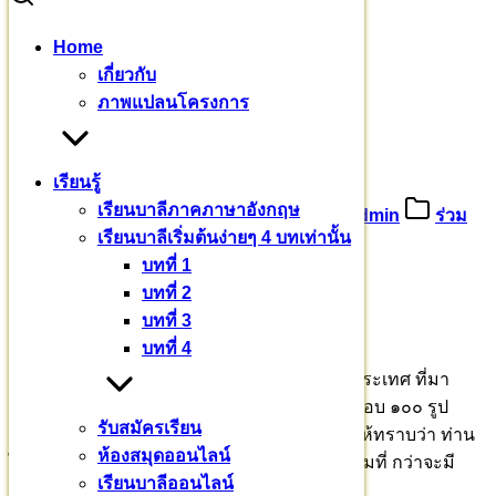
Skip
Home
to
Search
Search
เกี่ยวกับ
content
for:
ขออนุโมทนาบุญ ดร.ศิริพรรณ
ภาพแปลนโครงการ
ขออนุโมทนาบุญ ดร.ศิริพรรณ
เรียนรู้
เรียนบาลีภาคภาษาอังกฤษ
26 มกราคม 2567
27 มกราคม 2024
admin
ร่วม
เรียนบาลีเริ่มต้นง่ายๆ 4 บทเท่านั้น
บุญบารมี
บทที่ 1
ผู้ให้ที่พักอาศัย
บทที่ 2
บทที่ 3
ชื่อว่า “ให้ทุกอย่าง”
บทที่ 4
พระสงฆ์สามเณร ๑๙๗ รูป จาก ๒๙ จังหวัดทั่วประเทศ ที่มา
ประชุม ล้วนเป็นผู้ใฝ่การศึกษาพระธรรมวินัย เกือบ ๑๐๐ รูป
รับสมัครเรียน
สมัครสอบสวดทรงจำพระปาฏิโมกข์ นั่นแสดงให้ทราบว่า ท่าน
ห้องสมุดออนไลน์
ได้ใช้ศรัทธา วิริยะ สติ สมาธิ ปัญญา มาอย่างเต็มที่ กว่าจะมี
เรียนบาลีออนไลน์
ความสามารถทรงจำบทพระบาลีไว้ได้