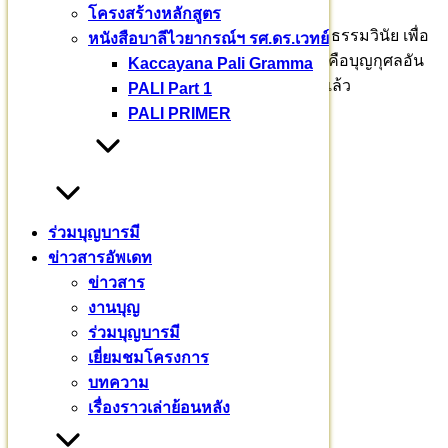
โครงสร้างหลักสูตร
กิจกรรมตลอด ๗ วัน ๗ คืน เป็นกิจกรรมเพื่อพระธรรมวินัย เพื่อ
หนังสือบาลีไวยากรณ์ฯ รศ.ดร.เวทย์
ยกย่องเชิดชูพระสงฆ์ผู้พากเพียรเรียนพระไตร นี่คือบุญกุศลอัน
Kaccayana Pali Gramma
ยิ่งใหญ่ มิใช่จะเกิดขึ้นได้ง่าย ๆ บุญเช่นนี้ มาถึงแล้ว
PALI Part 1
PALI PRIMER
บุญพระปริยัติศาสนา
อุปถัมภ์พระสงฆ์ทั่วประเทศ
๑๙๗ รูป จาก ๒๙ จังหวัด
ร่วมบุญบารมี
ข่าวสารอัพเดท
ข่าวสาร
งานบุญ
ร่วมบุญบารมี
เยี่ยมชมโครงการ
บทความ
เรื่องราวเล่าย้อนหลัง