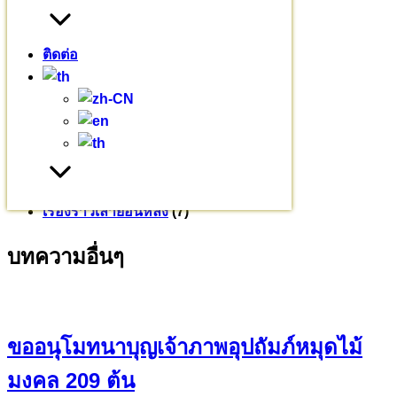
หมวดหมู่
ติดต่อ
ข่าวสาร
(235)
งานบุญ
(18)
บทความ
(80)
พระมหากรุณาธิคุณ
(76)
ร่วมบุญบารมี
(720)
เยี่ยมชมโครงการ
(32)
เรียนบาลี
(3)
เรื่องราวเล่าย้อนหลัง
(7)
บทความอื่นๆ
ขออนุโมทนาบุญเจ้าภาพอุปถัมภ์หมุดไม้
มงคล 209 ต้น