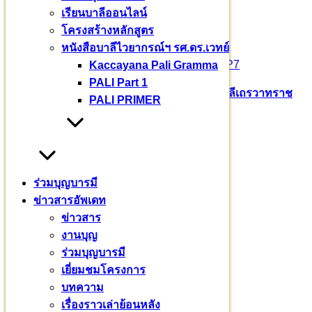
๐๖๒ – ๒๖๒ – ๒๖๙๓
เรียนบาลีออนไลน์
โครงสร้างหลักสูตร
ป้ายชื่อทางเข้ามหาวชิราลงกรณ
หนังสือบาลีไวยากรณ์ฯ รศ.ดร.เวทย์
>>>
https://goo.gl/maps/Gvg6QCLbeALD7huP7
Kaccayana Pali Gramma
PALI Part 1
Pali English
บาลีเถรวาท
มหาวชิราลงกรณ​บาลี​เถรวาท​ราช​
PALI PRIMER
วิทยาลัย​
สามเณรสีหะ
หมวดหมู่
ข่าวสาร
(235)
ร่วมบุญบารมี
งานบุญ
(18)
ข่าวสารอัพเดท
บทความ
(80)
ข่าวสาร
พระมหากรุณาธิคุณ
(76)
งานบุญ
ร่วมบุญบารมี
(720)
ร่วมบุญบารมี
เยี่ยมชมโครงการ
(32)
เยี่ยมชมโครงการ
เรียนบาลี
(3)
บทความ
เรื่องราวเล่าย้อนหลัง
(7)
เรื่องราวเล่าย้อนหลัง