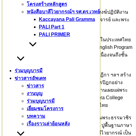
โครงสร้างหลักสูตร
หนังสือบาลีไวยากรณ์ฯ รศ.ดร.เวทย์
เจ้าภาพถวายภัตตาหาร เช้า เพล น้ำปานะ พระสงฆ์ปฏิบัติงาน
Kaccayana Pali Gramma
วันละ ๓ – ๕ รูป โดยการนำของพระธรรมวชิราจารย์ และพระ
PALI Part 1
สงฆ์สามเณรผู้จำพรรษา ๑๕ รูป รวม ๒๐ รูป
PALI PRIMER
ที่นี่ จะเป็นราชวิทยาลัยสำหรับสามเณรแห่งแรกในประเทศไทย
เปิดสอนหลักสูตร “เตปิฏกบาลีศากยสีหะ” Pali English Program
ตั้งแต่ขั้นพื้นฐาน ระดับมัธยมศึกษา หลักสูตรต่อเนื่องจนถึงชั้น
ปริญญาเอก
ร่วมบุญบารมี
ที่นี่ จะจัดการศึกษาบาลีพระไตรปิฎก อรรถกถา ฎีกา ฯลฯ สร้าง
ข่าวสารอัพเดท
ศาสนทายาท ตั้งแต่เยาว์วัย เพื่อให้เข้าถึงพระไตรปิฎกอย่าง
ข่าวสาร
จริงจัง ฝึกอบรมจิต เจริญปัญญา ด้วยพระกรรมฐานเผยแผ่พระ
งานบุญ
ศาสนาสู่สากล International Pali Siha Samanera College
ร่วมบุญบารมี
สถานศึกษาสำหรับสามเณรแห่งแรกในประเทศไทย
เยี่ยมชมโครงการ
บทความ
ปีนี้ แม้ยังไม่เปิดเป็นทางการ ท่านอาจารย์เจ้าคุณพระธรรมวชิร
เรื่องราวเล่าย้อนหลัง
าจารย์ ก็ยินดีรับบุตรหลานของท่านเข้ามาฝึกฝน ปูพื้นฐานภาษา
อังกฤษ ทำวัตรสวดมนต์ ท่องนวโกวาท ท่องบาลีไวยากรณ์ เป็น