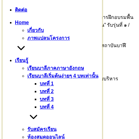
ภาษาอังกฤษ Pali English Program
ติดต่อ
ขณะนี้ มีศากยบุตรสามเณรสีหะ ๑๒ รูป เริ่มรับการฝึกอบรมพื้น
Home
ฐาน สนุกสนาน “ที่นี่ จะต้องอบอุ่น เหมือนอยู่บ้าน” รับรุ่นที่ ๑ /
เกี่ยวกับ
๒๕๖๖ เพียง ๓๐ รูป เท่านั้น
ภาพแปลนโครงการ
ร่วมบุญบารมี : ธ.กรุงไทย สาขาศาลายา มูลนิธิสถาบันบาฬี
ศึกษาพุทธโฆส เลขที่ : 459-0-68567-1
เรียนรู้
ติดต่อสอบถาม
เรียนบาลีภาคภาษาอังกฤษ
เรียนบาลีเริ่มต้นง่ายๆ 4 บทเท่านั้น
พระธรรม​วชิรา​จารย์​ รศ.ดร.ผู้ช่วยอธิการบดีฝ่ายบริหาร
บทที่ 1
๐๙๒ – ๖๙๔ – ๘๘๘๓
บทที่ 2
บทที่ 3
รศ.ดร. เวทย์ บรรณกรกุล
บทที่ 4
๐๘๑ – ๙๔๓ – ๒๖๖๕
รับสมัครเรียน
แม่ชีจิราภรณ์ ชวะศิริ
ห้องสมุดออนไลน์