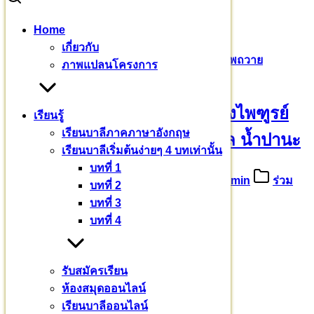
Skip
Home
to
Search
Search
เกี่ยวกับ
content
for:
ขออนุโมทนาบุญ ดร.สกล เหลืองไพฑูรย์ เจ้าภาพถวาย
ภาพแปลนโครงการ
ภัตตาหาร เช้า เพล น้ำปานะ
ขออนุโมทนาบุญ ดร.สกล เหลืองไพฑูรย์
เรียนรู้
เรียนบาลีภาคภาษาอังกฤษ
เจ้าภาพถวายภัตตาหาร เช้า เพล น้ำปานะ
เรียนบาลีเริ่มต้นง่ายๆ 4 บทเท่านั้น
บทที่ 1
17 กันยายน 2565
25 กันยายน 2022
admin
ร่วม
บทที่ 2
บุญบารมี
บทที่ 3
บทที่ 4
มหาวชิราลงกรณ
รับสมัครเรียน
บาลีเถรวาทราชวิทยาลัย
ห้องสมุดออนไลน์
เรียนบาลีออนไลน์
ขออนุโมทนาบุญ