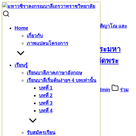
Skip
to
Search
Search
content
for:
ขอ​อนุโมทนา​บุญ​ ท่านอาจารย์​พระมหากิตติ​ กิตฺติญาโณ​ และ
Home
คณะจากวัดพระธรรม​กาย​ ปทุมธานี
เกี่ยวกับ
ภาพแปลนโครงการ
ขอ​อนุโมทนา​บุญ​ ท่านอาจารย์​พระมหา
กิตติ​ กิตฺติญาโณ​ และคณะจากวัดพระ
เรียนรู้
ธรรม​กาย​ ปทุมธานี
เรียนบาลีภาคภาษาอังกฤษ
เรียนบาลีเริ่มต้นง่ายๆ 4 บทเท่านั้น
บทที่ 1
5 กรกฎาคม 2566
6 กรกฎาคม 2023
admin
ร่วม
บทที่ 2
บุญบารมี
บทที่ 3
มหาวชิราลงกรณ
บทที่ 4
บาลี​เถรวาท​ราช​วิทยาลัย
รับสมัครเรียน