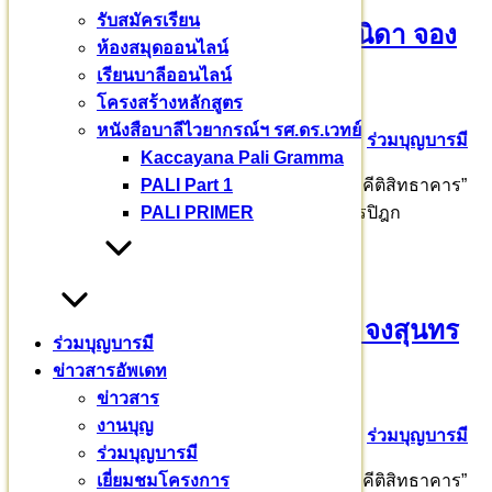
ขออนุโมทนาบุญเจ้าภาพอุปถัมภ์หมุดไม้
รับสมัครเรียน
มงคล 209 ต้น
ห้องสมุดออนไลน์
เรียนบาลีออนไลน์
โครงสร้างหลักสูตร
26 มีนาคม 2569
26 มีนาคม 2026
ร่วมบุญบารมี
หนังสือบาลีไวยากรณ์ฯ รศ.ดร.เวทย์
มหาวชิราลงกรณบาลีเถรวาทราชวิทยาลัย เริ่มโครงการสร้าง
Kaccayana Pali Gramma
อาคารหอประชุม “เตปิฏกสังคีติสิทธาคาร” เพื่อเป็นอาคาร
PALI Part 1
รองรับงาน
PALI PRIMER
ขออนุโมทนาบุญคุณธนญ คุณวนิดา จอง
ร่วมบุญบารมี
จำเริญ และครอบครัว
ข่าวสารอัพเดท
ข่าวสาร
งานบุญ
11 กุมภาพันธ์ 2569
11 กุมภาพันธ์ 2026
ร่วมบุญบารมี
ร่วมบุญบารมี
เริ่มโครงการสร้าง อาคารหอประชุม “เตปิฏกสังคีติสิทธาคาร”
เยี่ยมชมโครงการ