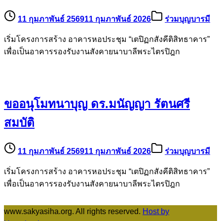
11 กุมภาพันธ์ 2569
11 กุมภาพันธ์ 2026
ร่วมบุญบารมี
เริ่มโครงการสร้าง อาคารหอประชุม “เตปิฏกสังคีติสิทธาคาร”
เพื่อเป็นอาคารรองรับงานสังคายนาบาลีพระไตรปิฎก
ขออนุโมทนาบุญ คุณธนาคม คุณสมถวิล
พุทธธงชัยและครอบครัว
11 กุมภาพันธ์ 2569
11 กุมภาพันธ์ 2026
ร่วมบุญบารมี
เริ่มโครงการสร้าง อาคารหอประชุม “เตปิฏกสังคีติสิทธาคาร”
เพื่อเป็นอาคารรองรับงานสังคายนาบาลีพระไตรปิฎก