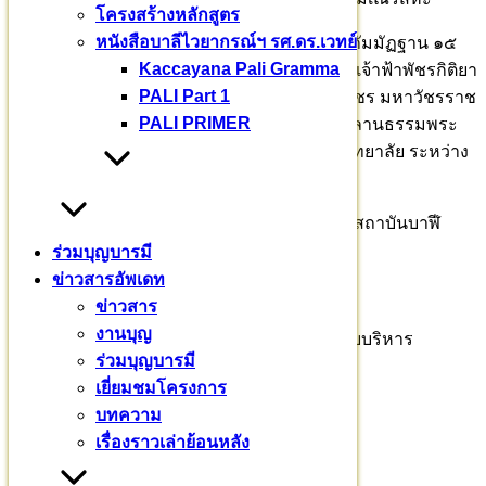
โครงสร้างหลักสูตร
หนังสือบาลีไวยากรณ์ฯ รศ.ดร.เวทย์
โครงการบรรพชา อุปสมบท ๙๙ รูป ปฏิบัติพระกัมมัฏฐาน ๑๕
Kaccayana Pali Gramma
วัน ถวายพระพรชัยมงคล สมเด็จพระเจ้าลูกเธอ เจ้าฟ้าพัชรกิติยา
PALI Part 1
ภา นเรนทิราเทพยวดี กรมหลวงราชสาริณีสิริพัชร มหาวัชรราช
PALI PRIMER
ธิดา ณ อุปัฏฐานศาลาพระราชวชิรเวที อุทยานลานธรรมพระ
กัมมัฏฐาน มหาวชิราลงกรณบาลีเถรวาทราชวิทยาลัย ระหว่าง
วันที่ ๑๙ มกราคม – ๓ กุมภาพันธ์ ๒๕๖๖
ร่วมบุญบารมี : ธ.กรุงไทย สาขาศาลายา มูลนิธิสถาบันบาฬี
ศึกษาพุทธโฆส เลขที่ : 459-0-68567-1
ร่วมบุญบารมี
ข่าวสารอัพเดท
ติดต่อสอบถาม
ข่าวสาร
งานบุญ
พระธรรม​วชิรา​จารย์​ รศ.ดร.ผู้ช่วยอธิการบดีฝ่ายบริหาร
ร่วมบุญบารมี
๐๙๒ – ๖๙๔ – ๘๘๘๓
เยี่ยมชมโครงการ
บทความ
รศ.ดร. เวทย์ บรรณกรกุล
เรื่องราวเล่าย้อนหลัง
๐๘๑ – ๙๔๓ – ๒๖๖๕