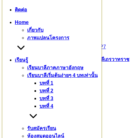
แม่ชีจิราภรณ์ ชวะศิริ
ติดต่อ
๐๖๒ – ๒๖๒ – ๒๖๙๓
Home
เกี่ยวกับ
ป้ายชื่อทางเข้ามหาวชิราลงกรณ
ภาพแปลนโครงการ
>>>
https://goo.gl/maps/Gvg6QCLbeALD7huP7
Pali English
บาลีเถรวาท
มหาวชิราลงกรณ​บาลี​เถรวาท​ราช​
เรียนรู้
วิทยาลัย​
สามเณรสีหะ
เรียนบาลีภาคภาษาอังกฤษ
เรียนบาลีเริ่มต้นง่ายๆ 4 บทเท่านั้น
หมวดหมู่
บทที่ 1
บทที่ 2
บทที่ 3
ข่าวสาร
(235)
บทที่ 4
งานบุญ
(18)
บทความ
(80)
พระมหากรุณาธิคุณ
(76)
รับสมัครเรียน
ร่วมบุญบารมี
(720)
ห้องสมุดออนไลน์
เยี่ยมชมโครงการ
(32)