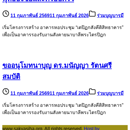
11 กุมภาพันธ์ 2569
11 กุมภาพันธ์ 2026
ร่วมบุญบารมี
เริ่มโครงการสร้าง อาคารหอประชุม “เตปิฏกสังคีติสิทธาคาร”
เพื่อเป็นอาคารรองรับงานสังคายนาบาลีพระไตรปิฎก
ขออนุโมทนาบุญ ดร.มนัญญา รัตนศรี
สมบัติ
11 กุมภาพันธ์ 2569
11 กุมภาพันธ์ 2026
ร่วมบุญบารมี
เริ่มโครงการสร้าง อาคารหอประชุม “เตปิฏกสังคีติสิทธาคาร”
เพื่อเป็นอาคารรองรับงานสังคายนาบาลีพระไตรปิฎก
www.sakyasiha.org. All rights reserved.
Host by