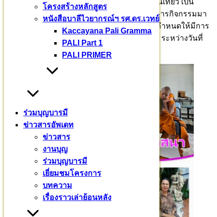
สัททนีติว่า ปริยตฺติเยว สาสนสฺส มูลํ พระปริยัตินั่นเทียว เป็น
โครงสร้างหลักสูตร
รากฐานอันมั่นคงแห่งพระศาสนา ดำเนินโครงการกิจกรรมมา
หนังสือบาลีไวยากรณ์ฯ รศ.ดร.เวทย์
อย่างต่อเนื่อง
ตั้งแต่เข้าพรรษากาล ๒๕๖๖ และกำหนดให้มีการ
Kaccayana Pali Gramma
สัมมนาพระวินัยปิฎก สอบทรงจำพระปาฏิโมกข์ ระหว่างวันที่
PALI Part 1
๒๖ มกราคม – ๒ กุมภาพันธ์ ๒๕๖๗ รวม ๗ วัน
PALI PRIMER
ร่วมบุญบารมี
ข่าวสารอัพเดท
ข่าวสาร
งานบุญ
ร่วมบุญบารมี
เยี่ยมชมโครงการ
บทความ
เรื่องราวเล่าย้อนหลัง