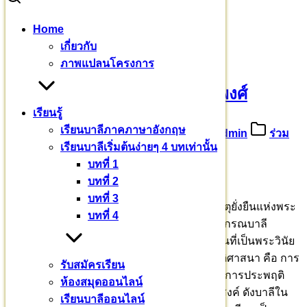
Skip
Home
to
Search
Search
เกี่ยวกับ
content
for:
ขออนุโมทนาบุญ พระมหากันตพงศ์
ภาพแปลนโครงการ
ขออนุโมทนาบุญ พระมหากันตพงศ์
เรียนรู้
เรียนบาลีภาคภาษาอังกฤษ
23 มกราคม 2567
27 มกราคม 2024
admin
ร่วม
เรียนบาลีเริ่มต้นง่ายๆ 4 บทเท่านั้น
บุญบารมี
บทที่ 1
บุญพระปริยัติศาสนา
บทที่ 2
บทที่ 3
พระวินัย การบัญญัติสิกขาบท ปาติโมกข์ เป็นเหตุยั่งยืนแห่งพระ
บทที่ 4
สัทธรรม เป็นอายุพระพุทธศาสนา มหาวชิราลงกรณบาลี
เถรวาทราชวิทยาลัย ได้นำบาลีพระไตรปิฎกส่วนที่เป็นพระวินัย
สิกขาบทบัญญัติพระปาติโมกข์ เข้าสู่ระบบปริยัติศาสนา คือ การ
รับสมัครเรียน
ศึกษาเล่าเรียน ทรงจำ กล่าวบอก รวมทั้งนำไปสู่การประพฤติ
ห้องสมุดออนไลน์
ตามสิกขาบทบัญญัติอย่างถูกต้องตามพุทธประสงค์ ดังบาลีใน
เรียนบาลีออนไลน์