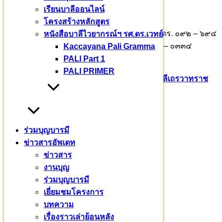
เรียนบาลีออนไลน์
เลขที่ : 726-0-76552-6
โครงสร้างหลักสูตร
ติดต่อร่วมบุญอุปถัมภ์ พระธรรมวชิราจารย์ รศ.ดร. ๐๙๒ – ๖๙๔
หนังสือบาลีไวยากรณ์ฯ รศ.ดร.เวทย์
– ๘๘๘๓ พระมหาธีรเพชร ธีรเวที ๐๘๙ – ๘๙๙ – ๐๓๓๔
Kaccayana Pali Gramma
รศ.ดร.เวทย์ บรรณกรกุล ๐๘๑ – ๙๔๓ – ๒๖๖๕
PALI Part 1
PALI PRIMER
Pali English
บาลีเถรวาท
มหาวชิราลงกรณ​บาลี​เถรวาท​ราช​
วิทยาลัย​
สามเณรสีหะ
หมวดหมู่
ร่วมบุญบารมี
ข่าวสาร
(235)
ข่าวสารอัพเดท
งานบุญ
(18)
ข่าวสาร
บทความ
(80)
งานบุญ
พระมหากรุณาธิคุณ
(76)
ร่วมบุญบารมี
ร่วมบุญบารมี
(720)
เยี่ยมชมโครงการ
เยี่ยมชมโครงการ
(32)
บทความ
เรียนบาลี
(3)
เรื่องราวเล่าย้อนหลัง