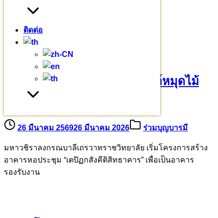
เรื่องราวเล่าย้อนหลัง
(7)
บทความอื่นๆ
ติดต่อ
ขออนุโมทนาบุญเจ้าภาพอุปถัมภ์หมุดไม้
มงคล 209 ต้น
26 มีนาคม 2569
26 มีนาคม 2026
ร่วมบุญบารมี
มหาวชิราลงกรณบาลีเถรวาทราชวิทยาลัย เริ่มโครงการสร้าง
อาคารหอประชุม “เตปิฏกสังคีติสิทธาคาร” เพื่อเป็นอาคาร
รองรับงาน