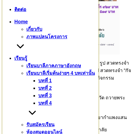
ติดต่อ
Home
เกี่ยวกับ
ภาพแปลนโครงการ
เรียนรู้
บัดนี้ มีพระสงฆ์จาก ๒๔ จังหวัดทั่วประเทศ ๑๑๕ รูป สวดทรงจำ
เรียนบาลีภาคภาษาอังกฤษ
“ภิกขุปาติโมกข์” ศากยบุตรสามเณรสีหะ ๕๗ รูป สวดทรงจำ “กัจ
เรียนบาลีเริ่มต้นง่ายๆ 4 บทเท่านั้น
จายนสูตร” รวมพระสงฆ์สามเณร ๑๗๒ รูป ร่วมกิจกรรม
บทที่ 1
โครงการ
บทที่ 2
บทที่ 3
ขอเชิญสาธุชน อุปถัมภ์ เรือนว่าง กลด เครื่องจำวัด ถวายพระ
บทที่ 4
สงฆ์สามเณร
ร่วมบุญบารมี สร้างศาสนทายาท ธ.กรุงไทย สาขากำแพงแสน
รับสมัครเรียน
ชื่อบัญชี มหาวชิราลงกรณบาลีเถรวาทราชวิทยาลัย
ห้องสมุดออนไลน์