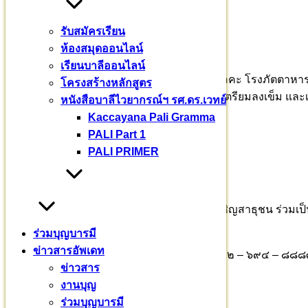
สมเด็จพระพุฒาจารย์
รับสมัครเรียน
ห้องสมุดออนไลน์
(โต พรหมรังสี) พื้นที่แห่งใหม่
เรียนบาลีออนไลน์
จากความดำริ พระธรรมวชิราจารย์ สร้างภัตตัคคะ โรงภัตตาหารส
โครงสร้างหลักสูตร
ดำเนินการปรับพื้นที่เพื่อการก่อสร้างแล้ว วันนี้ เตรียมลงเข็ม 
หนังสือบาลีไวยากรณ์ฯ รศ.ดร.เวทย์
Kaccayana Pali Gramma
PALI Part 1
PALI PRIMER
>>> กลุ่มเสาเอก ๕๒ ต้น ๆ ละ ๒๐,๐๐๐ บาท
>>> กลุ่มเสารอบนอก ๓๘ ต้น ๆ ละ ๗,๐๐๐ บาท
จักมีพิธียกเสาไม้สักทอง ภัตตัคคะ เร็ว ๆ นี้ ขอเชิญสาธุชน ร่ว
0-76552-6
ร่วมบุญบารมี
ข่าวสารอัพเดท
ติดต่อสอบถาม พระธรรมวชิราจารย์ รศ.ดร. ๐๙๒ – ๖๙๔ – ๘๘๘๓
ข่าวสาร
– ๕๔๑๔
งานบุญ
ร่วมบุญบารมี
หมวดหมู่