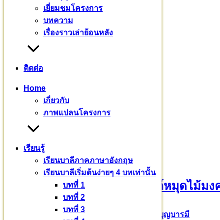
เยี่ยมชมโครงการ
บทความ
ข่าวสาร
(235)
เรื่องราวเล่าย้อนหลัง
งานบุญ
(18)
บทความ
(80)
พระมหากรุณาธิคุณ
(76)
ติดต่อ
ร่วมบุญบารมี
(720)
เยี่ยมชมโครงการ
(32)
Home
เรียนบาลี
(3)
เกี่ยวกับ
เรื่องราวเล่าย้อนหลัง
(7)
ภาพแปลนโครงการ
บทความอื่นๆ
เรียนรู้
เรียนบาลีภาคภาษาอังกฤษ
เรียนบาลีเริ่มต้นง่ายๆ 4 บทเท่านั้น
ขออนุโมทนาบุญเจ้าภาพอุปถัมภ์หมุดไม้มง
บทที่ 1
บทที่ 2
บทที่ 3
26 มีนาคม 2569
26 มีนาคม 2026
ร่วมบุญบารมี