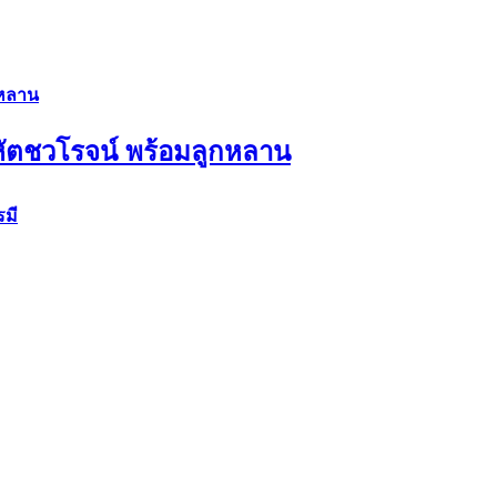
กหลาน
หัตชวโรจน์ พร้อมลูกหลาน
รมี