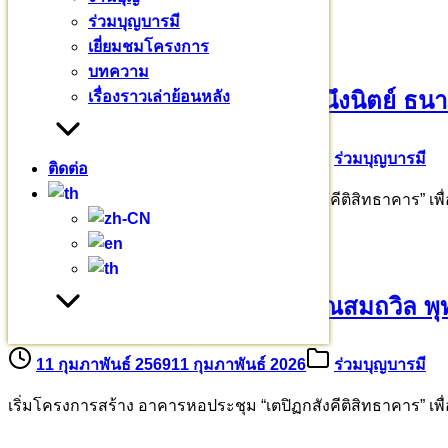
ร่วมบุญบารมี
เยี่ยมชมโครงการ
บทความ
ขออนุโมทนาบุญคุณนิธิศ คุณคนึงนิตย์ ธ
เรื่องราวเล่าย้อนหลัง
11 กุมภาพันธ์ 2569
11 กุมภาพันธ์ 2026
ร่วมบุญบารมี
ติดต่อ
เริ่มโครงการสร้าง อาคารหอประชุม “เตปิฏกสังคีติสิทธาคาร” เ
ขออนุโมทนาบุญ คุณธนาคม คุณสมถวิล พุ
11 กุมภาพันธ์ 2569
11 กุมภาพันธ์ 2026
ร่วมบุญบารมี
เริ่มโครงการสร้าง อาคารหอประชุม “เตปิฏกสังคีติสิทธาคาร” เ