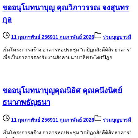
ขออนุโมทนาบุญ คุณวิภาวรรณ จงสุนทร
กุล
11 กุมภาพันธ์ 2569
11 กุมภาพันธ์ 2026
ร่วมบุญบารมี
เริ่มโครงการสร้าง อาคารหอประชุม “เตปิฏกสังคีติสิทธาคาร”
เพื่อเป็นอาคารรองรับงานสังคายนาบาลีพระไตรปิฎก
ขออนุโมทนาบุญคุณนิธิศ คุณคนึงนิตย์
ธนาภพธัญธนา
11 กุมภาพันธ์ 2569
11 กุมภาพันธ์ 2026
ร่วมบุญบารมี
เริ่มโครงการสร้าง อาคารหอประชุม “เตปิฏกสังคีติสิทธาคาร”