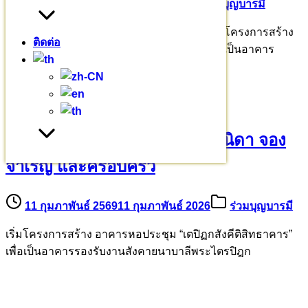
26 มีนาคม 2569
26 มีนาคม 2026
ร่วมบุญบารมี
มหาวชิราลงกรณบาลีเถรวาทราชวิทยาลัย เริ่มโครงการสร้าง
ติดต่อ
อาคารหอประชุม “เตปิฏกสังคีติสิทธาคาร” เพื่อเป็นอาคาร
รองรับงาน
ขออนุโมทนาบุญคุณธนญ คุณวนิดา จอง
จำเริญ และครอบครัว
11 กุมภาพันธ์ 2569
11 กุมภาพันธ์ 2026
ร่วมบุญบารมี
เริ่มโครงการสร้าง อาคารหอประชุม “เตปิฏกสังคีติสิทธาคาร”
เพื่อเป็นอาคารรองรับงานสังคายนาบาลีพระไตรปิฎก