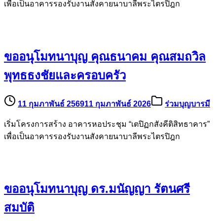
เพื่อเป็นอาคารรองรับงานสังคายนาบาลีพระไตรปิฎก
ขออนุโมทนาบุญ คุณธนาคม คุณสมถวิล
พุทธธงชัยและครอบครัว
11 กุมภาพันธ์ 2569
11 กุมภาพันธ์ 2026
ร่วมบุญบารมี
เริ่มโครงการสร้าง อาคารหอประชุม “เตปิฏกสังคีติสิทธาคาร”
เพื่อเป็นอาคารรองรับงานสังคายนาบาลีพระไตรปิฎก
ขออนุโมทนาบุญ ดร.มนัญญา รัตนศรี
สมบัติ