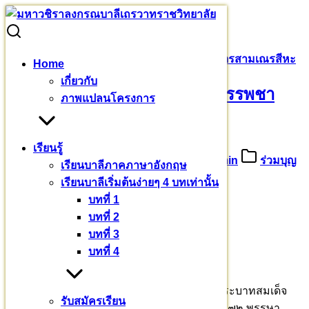
Skip
to
Search
Search
content
for:
ขอเชิญอุปถัมภ์รับเป็นเจ้าภาพ บรรพชาศากยบุตรสามเณรสีหะ
Home
เกี่ยวกับ
ขอเชิญอุปถัมภ์รับเป็นเจ้าภาพ บรรพชา
ภาพแปลนโครงการ
ศากยบุตรสามเณรสีหะ
เรียนรู้
23 มีนาคม 2567
26 มีนาคม 2024
admin
ร่วมบุญ
เรียนบาลีภาคภาษาอังกฤษ
บารมี
เรียนบาลีเริ่มต้นง่ายๆ 4 บทเท่านั้น
บทที่ 1
ขอเชิญอุปถัมภ์รับเป็นเจ้าภาพ
บทที่ 2
บรรพชาศากยบุตรสามเณรสีหะ
บทที่ 3
บทที่ 4
ภาคฤดูร้อน รุ่นที่ ๒/๒๕๖๗
ในปีพุทธศักราช ๒๕๖๗ ซึ่งเป็นปีมหามงคล ที่พระบาทสมเด็จ
รับสมัครเรียน
พระเจ้าอยู่หัว ทรงเจริญพระชนมพรรษา ๖ รอบ ๗๒ พรรษา