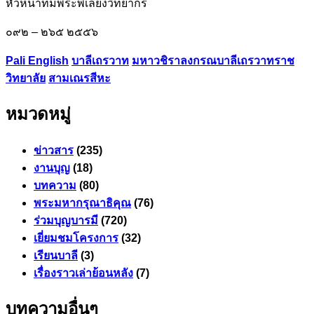
หัวหน้าทีมพระพี่เลี้ยงวิทยากร
๐๙๒ – ๒๖๕ ๒๕๕๖
Pali English
บาลีเถรวาท
มหาวชิราลงกรณ​บาลี​เถรวาท​ราช​
วิทยาลัย​
สามเณรสีหะ
หมวดหมู่
ข่าวสาร
(235)
งานบุญ
(18)
บทความ
(80)
พระมหากรุณาธิคุณ
(76)
ร่วมบุญบารมี
(720)
เยี่ยมชมโครงการ
(32)
เรียนบาลี
(3)
เรื่องราวเล่าย้อนหลัง
(7)
บทความอื่นๆ