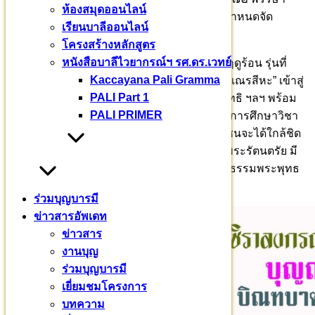
ห้องสมุดออนไลน์
มหาวชิราลงกรณบาลีเถรวาทราชวิทยาลัย จึงกำหนดจัด
เรียนบาลีออนไลน์
กิจกรรมเฉลิมพระเกียรติตลอดปี
โครงสร้างหลักสูตร
หนังสือบาลีไวยากรณ์ฯ รศ.ดร.เวทย์
โครงการบรรพชาศากยบุตรสามเณรสีหะ ภาคฤดูร้อน รุ่นที่
Kaccayana Pali Gramma
๒/๒๕๖๗ เพื่อเตรียมความพร้อม “ศากยบุตรสามเณรสีหะ” เข้าสู่
PALI Part 1
การศึกษาคัมภีร์บาลีเถรวาท กัจจายนะ ปทรูปสิทธิ ฯลฯ พร้อม
PALI PRIMER
ทั้งปรับพื้นฐานวิชาสามัญที่สำคัญและจำเป็นในการศึกษาวิชา
ทั่วไป จัดเพื่อให้ศากยบุตรสามเณรสีหะ และยุวชนจะได้ใกล้ชิด
กับพระพุทธศาสนา มีความรักความศรัทธาต่อพระรัตนตรัย มี
พื้นฐานการดำเนินชีวิตได้อย่างถูกต้องตามหลักธรรมพระพุทธ
ศาสนา
ร่วมบุญบารมี
ข่าวสารอัพเดท
ข่าวสาร
งานบุญ
ร่วมบุญบารมี
เยี่ยมชมโครงการ
บทความ