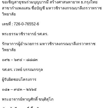
ขอเชิญสาธุชนร่วมบุญบารมี สร้างศาสนทายาท ธ.กรุงไทย
สาขากำแพงแสน ชื่อบัญชี มหาวชิราลงกรณบาลีเถรวาทราช
วิทยาลัย
เลขที่ : 726-0-76552-6
พระธรรม​วชิรา​จารย์​ รศ.ดร.
รักษาการผู้อำนวยการ มหาวชิราลงกรณบาลีเถรวาทราช
วิทยาลัย
๐๙๒ – ๖๙๔ – ๘๘๘๓
รศ.ดร. เวทย์ บรรณกรกุล
ผู้รับผิดชอบโครงการ
๐๘๑ – ๙๔๓ – ๒๖๖๕
พระอาจารย์หาญศักดิ์ ขนฺติสุโภ