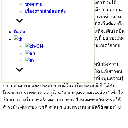
ศากยบุตรสามเณรสีหะ และยุวชนที่เข้าร่วมโครงการ จะได้
บทความ
ฝึกฝนอบรมตนเอง ให้เป็นผู้มีวินัย มีความเคารพ มีความอดทน
เรื่องราวเล่าย้อนหลัง
มีอุปนิสัยกิริยามารยาทอันงดงาม มีความกตัญญูกตเวที ตลอด
จนมุ่งเน้นการฝึกสมาธิ สวดมนต์เจริญภาวนาให้มีจิตใจที่ผ่องใส
มีสติ ปัญญา ซึ่งเป็นพื้นฐานที่มั่นคงของบุตรหลานที่จะเติบโตขึ้น
ติดต่อ
เป็นทั้งคนเก่งและคนดีในอนาคต อีกทั้งกุศลผลบุญนี้ ย่อมบังเกิด
ขึ้นแก่บิดามารดาและผู้สนับสนุนการบรรพชาสามเณร “ศากย
บุตรสามเณรสีหะ” ทุกคน
มหาวชิราลงกรณบาลีเถรวาทราชวิทยาลัย ตระหนักถึงความ
สำคัญของการปลูกฝังศีลธรรม จรรยา สัมมาปฏิบัติ แก่เยาวชน
ของชาติ โดยเล็งเห็นความสำคัญของการพัฒนาเพิ่มพูนความรู้
ความสามารถ และประสบการณ์ในจารีตประเพณี จึงได้จัด
โครงการบรรพชาภาคฤดูร้อน “ศากยบุตรสามเณรสีหะ” เพื่อให้
เป็นแนวทางในการสร้างศาสนทายาทสืบทอดพระสัทธรรมให้
ดำรงมั่น คู่สถาบัน ชาติ ศาสนา และพระมหากษัตริย์ ตลอดไป