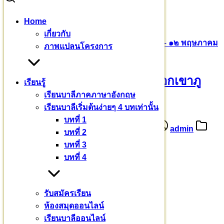
Skip
Home
to
Search
Search
เกี่ยวกับ
content
for:
ความทรงจำ ณ วัดถ้ำพระ ฯ เทือกเขาภูพาน ๕ – ๑๒ พฤษภาคม
ภาพแปลนโครงการ
๒๕๖๖
ความทรงจำ ณ วัดถ้ำพระ ฯ เทือกเขาภู
เรียนรู้
เรียนบาลีภาคภาษาอังกฤษ
พาน ๕ – ๑๒ พฤษภาคม ๒๕๖๖
เรียนบาลีเริ่มต้นง่ายๆ 4 บทเท่านั้น
บทที่ 1
16 พฤษภาคม 2566
16 พฤษภาคม 2023
admin
บทที่ 2
ข่าวสาร
บทที่ 3
บทที่ 4
ความทรงจำ ณ วัดถ้ำพระ ฯ
เทือกเขาภูพาน
รับสมัครเรียน
กุฉินารายณ์ กาฬสินธุ์
ห้องสมุดออนไลน์
เรียนบาลีออนไลน์
๕ – ๑๒ พฤษภาคม ๒๕๖๖