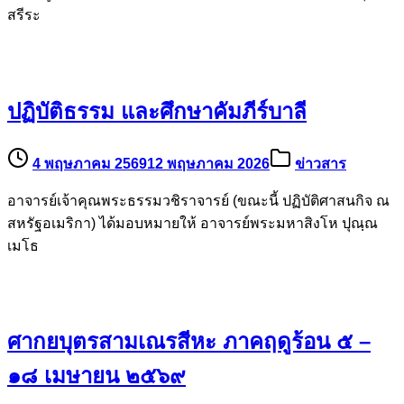
8 มิถุนายน 2569
5 กรกฎาคม 2026
ข่าวสาร
ตรงกับวันแรม ๘ ค่ำ เดือน ๖ (เดือน ๗ อธิกมาส) หรือหลังวัน
วิสาขบูชา ๘ วัน เป็นวันที่ระลึกถึง การถวายพระเพลิงพระพุทธ
สรีระ
ปฏิบัติธรรม และศึกษาคัมภีร์บาลี
4 พฤษภาคม 2569
12 พฤษภาคม 2026
ข่าวสาร
อาจารย์เจ้าคุณพระธรรมวชิราจารย์ (ขณะนี้ ปฏิบัติศาสนกิจ ณ
สหรัฐอเมริกา) ได้มอบหมายให้ อาจารย์พระมหาสิงโห ปุณฺณ
เมโธ