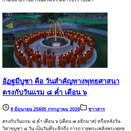
17 มิถุนายน 2569
5 กรกฎาคม 2026
ข่าวสาร
แด่ สมเด็จพระเจ้าลูกเธอ เจ้าฟ้าพัชรกิติยาภา นเรนทิราเทพยวดี
กรมหลวงราชสาริณีสิริพัชร มหาวัชรราชธิดา
อัฏฐมีบูชา คือ วันสำคัญทางพุทธศาสนา
ตรงกับวันแรม ๘ ค่ำ เดือน ๖