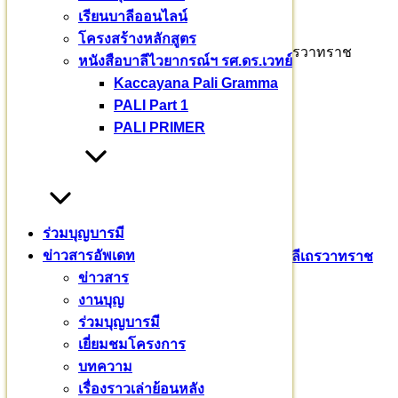
เรียนบาลีออนไลน์
เลขที่บัญชี : 726-0-74493-6
โครงสร้างหลักสูตร
หนังสือบาลีไวยากรณ์ฯ รศ.ดร.เวทย์
ติดต่อสอบถาม
Kaccayana Pali Gramma
พระธรรมวชิราจารย์ รศ.ดร.
PALI Part 1
PALI PRIMER
รักษาการผู้อำนวยการ มหาวชิราลงกรณบาลีเถรวาทราช
วิทยาลัย
๐๙๒ – ๖๙๔ – ๘๘๘๓
ร่วมบุญบารมี
รศ.ดร. เวทย์ บรรณกรกุล
ข่าวสารอัพเดท
ผู้รับผิดชอบโครงการ
ข่าวสาร
งานบุญ
๐๘๑ – ๙๔๓ – ๒๖๖๕
ร่วมบุญบารมี
Pali English
บาลีเถรวาท
มหาวชิราลงกรณ​บาลี​เถรวาท​ราช​
เยี่ยมชมโครงการ
วิทยาลัย​
สามเณรสีหะ
บทความ
เรื่องราวเล่าย้อนหลัง