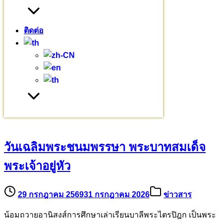
หมวดหมู่
ติดต่อ
ข่าวสาร
(235)
งานบุญ
(18)
บทความ
(80)
พระมหากรุณาธิคุณ
(76)
ร่วมบุญบารมี
(720)
เยี่ยมชมโครงการ
(32)
เรียนบาลี
(3)
เรื่องราวเล่าย้อนหลัง
(7)
บทความอื่นๆ
วันเฉลิมพระชนมพรรษา พระบาทสมเด็จ
พระเจ้าอยู่หัว