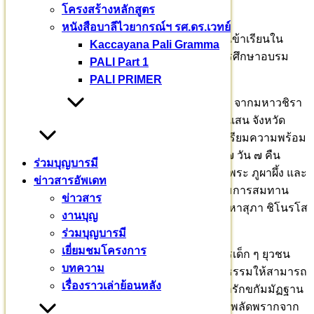
โครงสร้างหลักสูตร
หนังสือบาลีไวยากรณ์ฯ รศ.ดร.เวทย์
Kaccayana Pali Gramma
PALI Part 1
PALI PRIMER
ก่อนจะเป็นศากยบุตรสามเณรสีหะโดยสมบูรณ์ เข้าเรียนใน
หลักสูตร “เตปิฏกบาลีศากยสีหะ” จะต้องผ่านการศึกษาอบรม
“พระอารักขกัมมัฏฐาน”
ร่วมบุญบารมี
พระธรรมวชิราจารย์ นำศากยบุตรสามเณรสีหะ จากมหาวชิรา
ข่าวสารอัพเดท
ลงกรณบาลีเถรวาทราชวิทยาลัย อำเภอกำแพงแสน จังหวัด
ข่าวสาร
นครปฐม อบรมหลักสูตร “อารักขกัมมัฏฐาน” เตรียมความพร้อม
งานบุญ
เข้าสู่หลักสูตร เตปิฏกบาลีศากยสีหะ” เป็นเวลา ๗ วัน ๗ คืน
ร่วมบุญบารมี
ระหว่างวันที่ ๕ – ๑๒ พฤษภาคม ๒๕๖๖ ณ ภูถ้ำพระ ภูผาผึ้ง และ
เยี่ยมชมโครงการ
ป่าช้านาน้อย เทือกเขาภูพาน กาฬสินธุ์ ฝึกอบรมการสมทาน
บทความ
ธุดงควัตร และปฏิบัติพระกัมมัฏฐาน โดย พระมหาสุภา ชิโนรโส
เรื่องราวเล่าย้อนหลัง
ป.ธ.๙ สามเณรนาคหลวงปี ๒๕๓๕