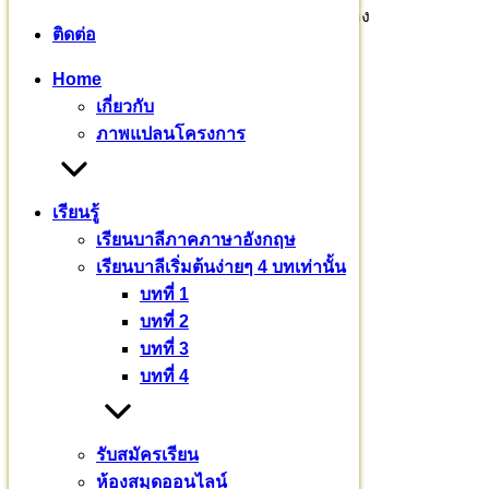
ในขณะที่หมู่มนุษย์​พากันหลับไหล​ แต่มีสามเณร​เด็ก​ ๆ​ ยุวชน
ติดต่อ
กลุ่มหนึ่ง​ กำลังฝึกตน​ อบรมบ่มเพาะในเส้นทางธรรม​ให้สามารถ
ดำรงชีวิต​ในเพศบรรพชิต​ต่อไปได้​ เข้าใจหลักอารักขกัมมัฏฐาน​
Home
ปฏิบัติเลือกนำมาใช้ได้อย่างเหมาะสม​ หากแม้นพลัดพรากจาก
เกี่ยวกับ
พระศาสนา​ ก็จะมีหลักธรรมไว้ปกปักรักษา​ตนเอง​
ภาพแปลนโครงการ
อสุภกัมมัฏฐาน​ ฝึกต่อสู้​กับความรัก
เรียนรู้
เมตตา​ ฝึกระงับดับโทสะ
เรียนบาลีภาคภาษาอังกฤษ
มรณานุสสติ​ ป้องกันความประมาท
เรียนบาลีเริ่มต้นง่ายๆ 4 บทเท่านั้น
บทที่ 1
พุทธานุสสติ​ สำหรับสร้างพลังใจ
บทที่ 2
เชิญ​บริจาค​สมทบตามศรัทธา
บทที่ 3
บทที่ 4
สนับสนุนอุปถัมภ์โครงการ
ธนาคารกรุงไทย สาขากำแพงแสน
รับสมัครเรียน
ชื่อบัญชี : กองทุนพัฒนาศากยบุตรสามเณรสีหะ
ห้องสมุดออนไลน์