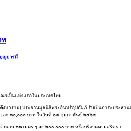
าท
บุญบารมี
ามเณรเป็นแห่งแรกในประเทศไทย
ึงษาราม) ประธานมูลนิธิพระอินทร์อุปถัมภ์ รับเป็นภาระประธาน
ๆ ละ ๓๐,๐๐๐ บาท ในวันที่ ๒๘ กุมภาพันธ์ ๒๕๖๕
ัมภ์จำนวน ๓๓ เมตร ๆ ละ ๒๐๐,๐๐๐ บาท หรือบริจาคตามศรัทธา