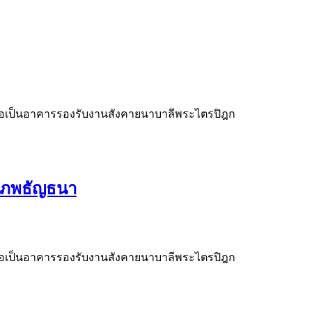
พื่อเป็นอาคารรองรับงานสังคายนาบาลีพระไตรปิฎก
นาภพธัญธนา
พื่อเป็นอาคารรองรับงานสังคายนาบาลีพระไตรปิฎก