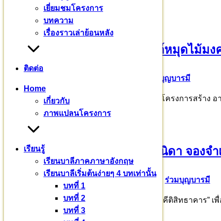
เยี่ยมชมโครงการ
บทความ
เรื่องราวเล่าย้อนหลัง
ขออนุโมทนาบุญเจ้าภาพอุปถัมภ์หมุดไม้มง
ติดต่อ
26 มีนาคม 2569
26 มีนาคม 2026
ร่วมบุญบารมี
Home
มหาวชิราลงกรณบาลีเถรวาทราชวิทยาลัย เริ่มโครงการสร้าง อาค
เกี่ยวกับ
ภาพแปลนโครงการ
เรียนรู้
ขออนุโมทนาบุญคุณธนญ คุณวนิดา จองจำเ
เรียนบาลีภาคภาษาอังกฤษ
เรียนบาลีเริ่มต้นง่ายๆ 4 บทเท่านั้น
11 กุมภาพันธ์ 2569
11 กุมภาพันธ์ 2026
ร่วมบุญบารมี
บทที่ 1
บทที่ 2
เริ่มโครงการสร้าง อาคารหอประชุม “เตปิฏกสังคีติสิทธาคาร” เ
บทที่ 3