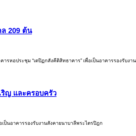
คล 209 ต้น
ารหอประชุม “เตปิฏกสังคีติสิทธาคาร” เพื่อเป็นอาคารรองรับงาน
ริญ และครอบครัว
พื่อเป็นอาคารรองรับงานสังคายนาบาลีพระไตรปิฎก