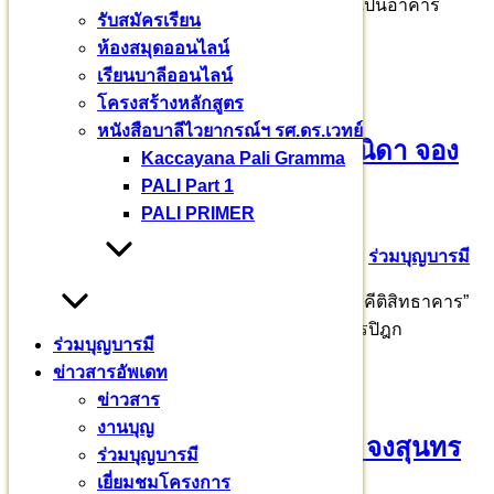
อาคารหอประชุม “เตปิฏกสังคีติสิทธาคาร” เพื่อเป็นอาคาร
รับสมัครเรียน
รองรับงาน
ห้องสมุดออนไลน์
เรียนบาลีออนไลน์
โครงสร้างหลักสูตร
หนังสือบาลีไวยากรณ์ฯ รศ.ดร.เวทย์
ขออนุโมทนาบุญคุณธนญ คุณวนิดา จอง
Kaccayana Pali Gramma
PALI Part 1
จำเริญ และครอบครัว
PALI PRIMER
11 กุมภาพันธ์ 2569
11 กุมภาพันธ์ 2026
ร่วมบุญบารมี
เริ่มโครงการสร้าง อาคารหอประชุม “เตปิฏกสังคีติสิทธาคาร”
เพื่อเป็นอาคารรองรับงานสังคายนาบาลีพระไตรปิฎก
ร่วมบุญบารมี
ข่าวสารอัพเดท
ข่าวสาร
งานบุญ
ขออนุโมทนาบุญ คุณวิภาวรรณ จงสุนทร
ร่วมบุญบารมี
เยี่ยมชมโครงการ
กุล