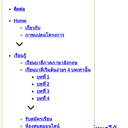
Pali English
บาลีเถรวาท
สามเณรสีหะ
ติดต่อ
หมวดหมู่
Home
เกี่ยวกับ
ภาพแปลนโครงการ
ข่าวสาร
(235)
งานบุญ
(18)
บทความ
(80)
เรียนรู้
พระมหากรุณาธิคุณ
(76)
เรียนบาลีภาคภาษาอังกฤษ
ร่วมบุญบารมี
(720)
เรียนบาลีเริ่มต้นง่ายๆ 4 บทเท่านั้น
เยี่ยมชมโครงการ
(32)
บทที่ 1
เรียนบาลี
(3)
บทที่ 2
เรื่องราวเล่าย้อนหลัง
(7)
บทที่ 3
บทความอื่นๆ
บทที่ 4
รับสมัครเรียน
ห้องสมุดออนไลน์