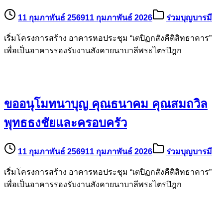
11 กุมภาพันธ์ 2569
11 กุมภาพันธ์ 2026
ร่วมบุญบารมี
เริ่มโครงการสร้าง อาคารหอประชุม “เตปิฏกสังคีติสิทธาคาร”
เพื่อเป็นอาคารรองรับงานสังคายนาบาลีพระไตรปิฎก
ขออนุโมทนาบุญ คุณธนาคม คุณสมถวิล
พุทธธงชัยและครอบครัว
11 กุมภาพันธ์ 2569
11 กุมภาพันธ์ 2026
ร่วมบุญบารมี
เริ่มโครงการสร้าง อาคารหอประชุม “เตปิฏกสังคีติสิทธาคาร”
เพื่อเป็นอาคารรองรับงานสังคายนาบาลีพระไตรปิฎก