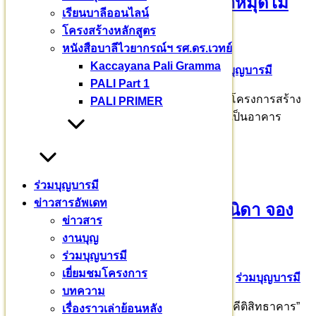
ขออนุโมทนาบุญเจ้าภาพอุปถัมภ์หมุดไม้
เรียนบาลีออนไลน์
มงคล 209 ต้น
โครงสร้างหลักสูตร
หนังสือบาลีไวยากรณ์ฯ รศ.ดร.เวทย์
Kaccayana Pali Gramma
26 มีนาคม 2569
26 มีนาคม 2026
ร่วมบุญบารมี
PALI Part 1
มหาวชิราลงกรณบาลีเถรวาทราชวิทยาลัย เริ่มโครงการสร้าง
PALI PRIMER
อาคารหอประชุม “เตปิฏกสังคีติสิทธาคาร” เพื่อเป็นอาคาร
รองรับงาน
ร่วมบุญบารมี
ข่าวสารอัพเดท
ขออนุโมทนาบุญคุณธนญ คุณวนิดา จอง
ข่าวสาร
จำเริญ และครอบครัว
งานบุญ
ร่วมบุญบารมี
เยี่ยมชมโครงการ
11 กุมภาพันธ์ 2569
11 กุมภาพันธ์ 2026
ร่วมบุญบารมี
บทความ
เริ่มโครงการสร้าง อาคารหอประชุม “เตปิฏกสังคีติสิทธาคาร”
เรื่องราวเล่าย้อนหลัง