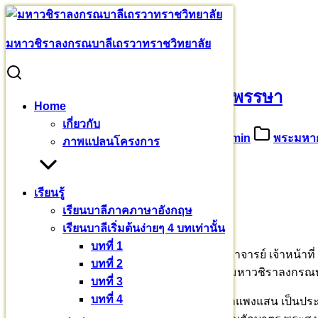
Skip
to
Search
Search
มหา​วชิราลงกรณ​บาลี​เถรวาท​ราชวิทยาลัย
content
for:
ทรงพระเจริญ วันเฉลิมพระชนมพรรษา
ทรงพระเจริญ วันเฉลิมพระชนมพรรษา
Home
เกี่ยวกับ
4 มิถุนายน 2569
5 กรกฎาคม 2026
admin
พระมหาก
ภาพแปลนโครงการ
ทรงพระเจริญ
เรียนรู้
วันเฉลิมพระชนมพรรษา
เรียนบาลีภาคภาษาอังกฤษ
สมเด็จพระนางเจ้า ฯ พระบรมราชินี
เรียนบาลีเริ่มต้นง่ายๆ 4 บทเท่านั้น
บทที่ 1
พระธรรมวชิราจารย์ นำคณะสงฆ์ ผู้บริหาร คณาจารย์ เจ้าหน้าท
บทที่ 2
นางเจ้าฯ พระบรมราชินี ๓ มิถุนายน ๒๕๖๙ ณ มหาวชิราลงกรณ
บทที่ 3
บทที่ 4
นายเกียรติศักดิ์ ธนาวรรณโอภาส นายอำเภอกำแพงแสน เป็นประธ