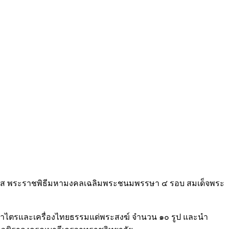
นโอกาส พระราชพิธีมหามงคลเฉลิมพระชนมพรรษา ๔ รอบ สมเด็จพระ
ผ้าไตรและเครื่องไทยธรรมแด่พระสงฆ์ จำนวน ๑๐ รูป และนำ