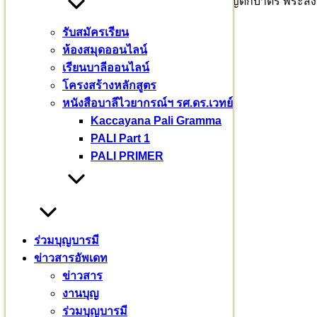
หัวหน้าส่วนราชการ พ่อค้าประชาชน ร่วมทำบุญตักบาตร พระ
รับสมัครเรียน
ห้องสมุดออนไลน์
เรียนบาลีออนไลน์
โครงสร้างหลักสูตร
หนังสือบาลีไวยากรณ์ฯ รศ.ดร.เวทย์
default
Kaccayana Pali Gramma
หมวดหมู่
PALI Part 1
PALI PRIMER
ข่าวสาร
(235)
งานบุญ
(18)
บทความ
(80)
พระมหากรุณาธิคุณ
(76)
ร่วมบุญบารมี
ร่วมบุญบารมี
(720)
ข่าวสารอัพเดท
เยี่ยมชมโครงการ
(32)
ข่าวสาร
เรียนบาลี
(3)
งานบุญ
เรื่องราวเล่าย้อนหลัง
(7)
ร่วมบุญบารมี