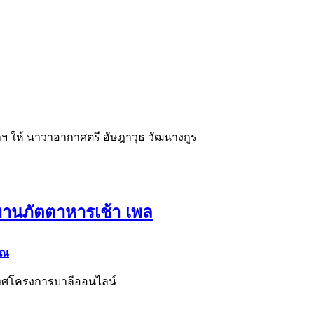
ฯ ให้ นาวาอากาศตรี อัษฎาวุธ วัฒนางกูร
านภัตตาหารเช้า เพล
ุณ
ิเทศโครงการบาลีออนไลน์