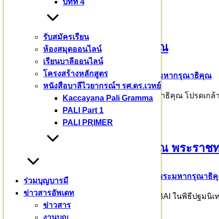
บทที่ 4
รับสมัครเรียน
น้อมสำนึกในพระมหากรุณาธิคุณ
ห้องสมุดออนไลน์
เรียนบาลีออนไลน์
โครงสร้างหลักสูตร
25 มีนาคม 2569
26 มีนาคม 2026
พระมหากรุณาธิคุณ
หนังสือบาลีไวยากรณ์ฯ รศ.ดร.เวทย์
พระบาทสมเด็จพระเจ้าอยู่หัว ทรงพระมหากรุณาธิคุณ โปรดเกล้า
Kaccayana Pali Gramma
PALI Part 1
PALI PRIMER
น้อมสำนึกในพระมหากรุณาธิคุณ พระราชท
28 มกราคม 2569
11 กุมภาพันธ์ 2026
พระมหากรุณาธิค
ร่วมบุญบารมี
ข่าวสารอัพเดท
ปฐมนิเทศ “บาลีออนไลน์” พุทธปัญญาประดิษฐ์ BAI ในพิธีปฐมน
ข่าวสาร
งานบุญ