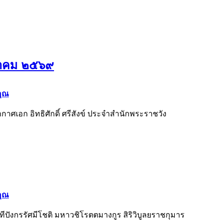
ภาคม ๒๕๖๙
คุณ
ศเอก อิทธิศักดิ์ ศรีสังข์ ประจำสำนักพระราชวัง
คุณ
าทีปังกรรัศมีโชติ มหาวชิโรตตมางกูร สิริวิบูลยราชกุมาร