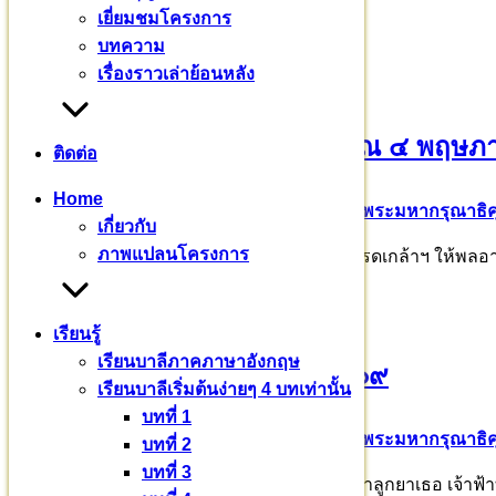
เยี่ยมชมโครงการ
บทความอื่นๆ
บทความ
เรื่องราวเล่าย้อนหลัง
น้อมสำนึกในพระมหากรุณาธิคุณ ๔ พฤษ
ติดต่อ
Home
6 พฤษภาคม 2569
12 พฤษภาคม 2026
พระมหากรุณาธิ
เกี่ยวกับ
ภาพแปลนโครงการ
พระบาทสมเด็จพระเจ้าอยู่หัว ทรงพระกรุณาโปรดเกล้าฯ ให้พลอากา
เรียนรู้
เรียนบาลีภาคภาษาอังกฤษ
ทรงพระเจริญ ๒๙ เมษายน ๒๕๖๙
เรียนบาลีเริ่มต้นง่ายๆ 4 บทเท่านั้น
บทที่ 1
3 พฤษภาคม 2569
12 พฤษภาคม 2026
พระมหากรุณาธิ
บทที่ 2
บทที่ 3
เนื่องในโอกาสวันคล้ายวันประสูติ สมเด็จพระเจ้าลูกยาเธอ เจ้าฟ้