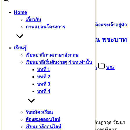
Skip
Home
to
Search
Search
เกี่ยวกับ
content
for:
น้อมสำนึกในพระมหากรุณาธิคุณ พระบาทสมเด็จพระเจ้าอยู่หัว
ภาพแปลนโครงการ
น้อมสำนึกในพระมหากรุณาธิคุณ พระบาท
เรียนรู้
สมเด็จพระเจ้าอยู่หัว
เรียนบาลีภาคภาษาอังกฤษ
เรียนบาลีเริ่มต้นง่ายๆ 4 บทเท่านั้น
13 ตุลาคม 2567
5 มีนาคม 2025
admin
พระ
บทที่ 1
มหากรุณาธิคุณ
บทที่ 2
บทที่ 3
น้อมสำนึกในพระมหากรุณาธิคุณ
บทที่ 4
พระบาทสมเด็จพระเจ้าอยู่หัว
๑๓ ตุลาคม ๒๕๖๗
รับสมัครเรียน
ห้องสมุดออนไลน์
ทรงพระกรุณาโปรดเกล้า ฯ ให้ นาวาอากาศตรีอัษฎาวุธ วัฒนา
เรียนบาลีออนไลน์
งกูร ประจำสำนักพระราชวังพิเศษ ตำแหน่งประเภทบริหาร