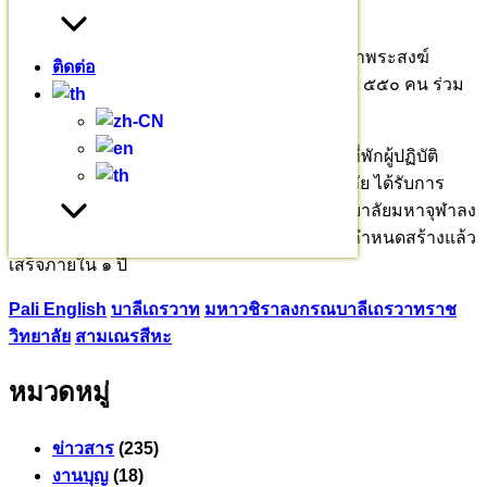
การนี้ พระธรรมวชิราจารย์ ประธานฝ่ายสงฆ์ นำพระสงฆ์
ติดต่อ
สามเณร ข้าราชการ พ่อค้าประชาชน ประมาณ ๕๕๐ คน ร่วม
ในพิธีดังกล่าว
อาคารหอพักพระวิปัสสนาจารย์นานาชาติและที่พักผู้ปฏิบัติ
ธรรม มหาวชิราลงกรณบาลีเถรวาทราชวิทยาลัย ได้รับการ
จัดสรรงบประมาณจากรัฐบาล โดยผ่านมหาวิทยาลัยมหาจุฬาลง
กรณราชวิทยาลัย ประจำปีงบประมาณ ๒๕๖๘ กำหนดสร้างแล้ว
เสร็จภายใน ๑ ปี
Pali English
บาลีเถรวาท
มหาวชิราลงกรณ​บาลี​เถรวาท​ราช​
วิทยาลัย​
สามเณรสีหะ
หมวดหมู่
ข่าวสาร
(235)
งานบุญ
(18)