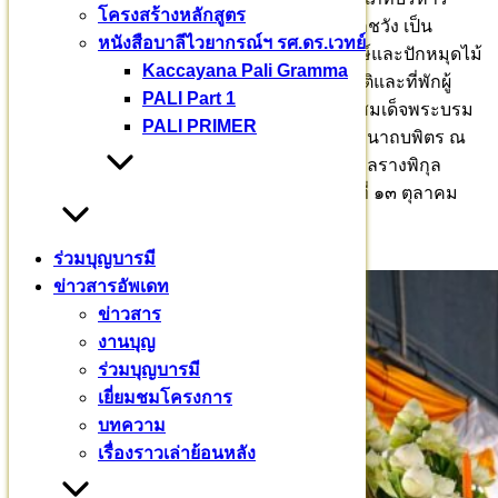
โครงสร้างหลักสูตร
ระดับสูง ราชการบริหารส่วนกลาง สำนักพระราชวัง เป็น
หนังสือบาลีไวยากรณ์ฯ รศ.ดร.เวทย์
ประธานฝ่ายฆราวาสในพิธีวางแผ่นดวงศิลาฤกษ์และปักหมุดไม้
Kaccayana Pali Gramma
มงคล อาคารหอพักพระวิปัสสนาจารย์นานาชาติและที่พักผู้
PALI Part 1
ปฏิบัติธรรม ถวายเป็นพระราชกุศลแด่พระบาทสมเด็จพระบรม
PALI PRIMER
ชนกาธิเบศร มหาภูมิพลอดุลยเดชมหาราช บรมนาถบพิตร ณ
มหาวชิราลงกรณบาลีเถรวาทราชวิทยาลัย ตำบลรางพิกุล
อำเภอกำแพงแสน จังหวัดนครปฐม วันอาทิตย์ ที่ ๑๓ ตุลาคม
๒๕๖๗
ร่วมบุญบารมี
ข่าวสารอัพเดท
ข่าวสาร
งานบุญ
ร่วมบุญบารมี
เยี่ยมชมโครงการ
บทความ
เรื่องราวเล่าย้อนหลัง