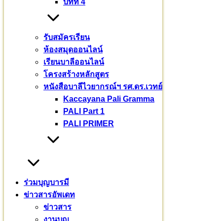
บทที่ 4
รับสมัครเรียน
ห้องสมุดออนไลน์
เรียนบาลีออนไลน์
โครงสร้างหลักสูตร
หนังสือบาลีไวยากรณ์ฯ รศ.ดร.เวทย์
Kaccayana Pali Gramma
PALI Part 1
PALI PRIMER
ร่วมบุญบารมี
ข่าวสารอัพเดท
ข่าวสาร
งานบุญ