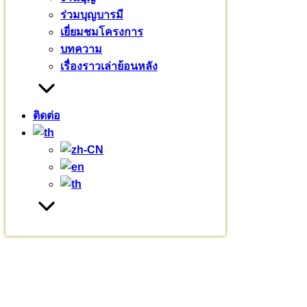
ร่วมบุญบารมี
เยี่ยมชมโครงการ
บทความ
เรื่องราวเล่าย้อนหลัง
ติดต่อ