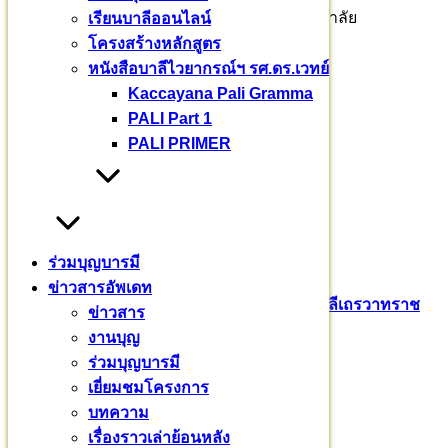
เรียนบาลีออนไลน์
ร่วมบุญอุปถัมภ์การศึกษา คัมภีร์บาลีเถรวาท พื้นฐานบาลีพระ
โครงสร้างหลักสูตร
ไตรปิฎก ได้ที่
หนังสือบาลีไวยากรณ์ฯ รศ.ดร.เวทย์
Kaccayana Pali Gramma
ธ.กรุงไทย สาขากำแพงแสน
PALI Part 1
ชื่อบัญชี มหาวชิราลงกรณบาลีเถรวาทราชวิทยาลัย
PALI PRIMER
เลขที่ : 726-0-76552-6
ผู้รับผิดชอบโครงการ
พระธรรมวชิราจารย์ รศ.ดร.
ร่วมบุญบารมี
ข่าวสารอัพเดท
๐๙๒ – ๖๙๔ – ๘๘๘๓
ข่าวสาร
งานบุญ
รศ.ดร. เวทย์ บรรณกรกุล
ร่วมบุญบารมี
๐๘๑ – ๙๔๓ – ๒๖๖๕
เยี่ยมชมโครงการ
บทความ
Pali English
บาลีเถรวาท
มหาวชิราลงกรณ​บาลี​เถรวาท​ราช​
เรื่องราวเล่าย้อนหลัง
วิทยาลัย​
สามเณรสีหะ