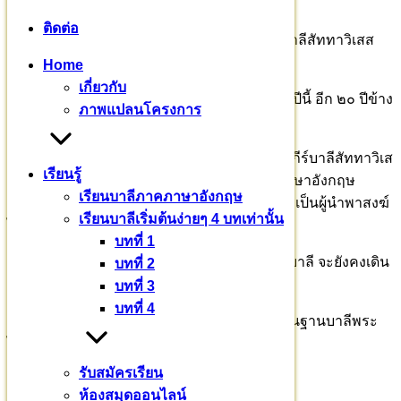
สามเณรแห่งแรกในประเทศไทย สร้างด้วยปัจจัยบริจาคพุทธ
ติดต่อ
บริษัท สร้างขึ้นด้วยศรัทธา ความเชื่อ
Home
– เชื่อว่า ปริยัติศาสนา เป็นเหตุยั่งยืนแห่งพระสัทธรรม
เกี่ยวกับ
– เชื่อว่า ปริยัติ คือ การศึกษาบาลีพระไตรปิฎก
ภาพแปลนโครงการ
– เชื่อว่า วงศ์ปริยัติ จะต้องเริ่มต้นที่กลุ่มคัมภีร์บาลีสัททาวิเสส
โบราณ
เรียนรู้
เรียนบาลีภาคภาษาอังกฤษ
– เชื่อว่า หากเริ่มสร้างสามเณรศาสนทายาทในปีนี้ อีก ๒๐ ปีข้าง
เรียนบาลีเริ่มต้นง่ายๆ 4 บทเท่านั้น
หน้า จะเป็นผู้ทำงานศาสนาต่อจากเรา
บทที่ 1
– เชื่อว่า หากส่งเสริมให้มีการเรียนการสอนคัมภีร์บาลีสัททาวิเส
บทที่ 2
สโบราณผสมผสานความรู้พื้นฐานทั่วไปภาคภาษาอังกฤษ
บทที่ 3
สามเณรวันนี้ จะเป็น พระมหาเถร ในอนาคต จะเป็นผู้นำพาสงฆ์
บทที่ 4
ไทยสู่นานาชาติ
“วงศ์บาลีปริยัติ” การศึกษาตามลำดับวงศ์คัมภีร์บาลี จะยังคงเดิน
รับสมัครเรียน
หน้าต่อไป ด้วยพลังศรัทธาของพุทธบริษัท
ห้องสมุดออนไลน์