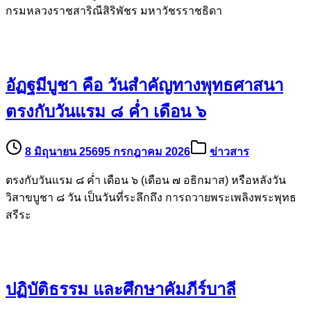
สัตตมวาร น้อมถวายพระกุศล
17 มิถุนายน 2569
5 กรกฎาคม 2026
ข่าวสาร
แด่ สมเด็จพระเจ้าลูกเธอ เจ้าฟ้าพัชรกิติยาภา นเรนทิราเทพยวดี
กรมหลวงราชสาริณีสิริพัชร มหาวัชรราชธิดา
อัฏฐมีบูชา คือ วันสำคัญทางพุทธศาสนา
ตรงกับวันแรม ๘ ค่ำ เดือน ๖
8 มิถุนายน 2569
5 กรกฎาคม 2026
ข่าวสาร
ตรงกับวันแรม ๘ ค่ำ เดือน ๖ (เดือน ๗ อธิกมาส) หรือหลังวัน
วิสาขบูชา ๘ วัน เป็นวันที่ระลึกถึง การถวายพระเพลิงพระพุทธ
สรีระ