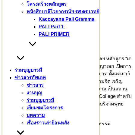
โครงสร้างหลักสูตร
ขบวนแห่องค์ผ้ากฐิน
หนังสือบาลีไวยากรณ์ฯ รศ.ดร.เวทย์
Kaccayana Pali Gramma
PALI Part 1
PALI PRIMER
<<<>>>
มหาวชิราลงกรณ
ร่วมบุญบารมี
ข่าวสารอัพเดท
บาลีเถรวาทราชวิทยาลัย
ข่าวสาร
งานบุญ
จัดการศึกษาบาลีพระไตรปิฎก อรรถกถา ฎีกา ฯลฯ หลักสูตร “เต
ร่วมบุญบารมี
ปิฏกบาลีศากยสีหะ” ตั้งแต่ขั้นพื้นฐาน จนถึงปริญญาเอก เปิดการ
เยี่ยมชมโครงการ
เรียนสอน Pali English Program สร้างศาสนทายาท ตั้งแต่เยาว์
บทความ
วัย เพื่อให้เข้าถึงพระไตรปิฎกอย่างจริงจัง ฝึกอบรมจิต เจริญ
เรื่องราวเล่าย้อนหลัง
ปัญญา ด้วยพระกรรมฐานเผยแผ่พระศาสนาสู่สากล เป็นสถาน
ศึกษา International Pali Siha Samanera King College สำหรับ