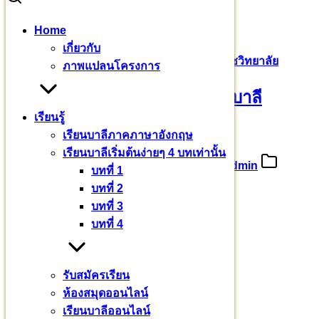
Skip
Home
to
Search
Search
เกี่ยวกับ
content
for:
บุญกฐินปีที่ ๓ มหาวชิราลงกรณบาลีเถรวาทราชวิทยาลัย
ภาพแปลนโครงการ
บุญกฐินปีที่ ๓ มหาวชิราลงกรณบาลี
เรียนรู้
เถรวาทราชวิทยาลัย
เรียนบาลีภาคภาษาอังกฤษ
เรียนบาลีเริ่มต้นง่ายๆ 4 บทเท่านั้น
10 พฤศจิกายน 2567
5 มีนาคม 2025
admin
บทที่ 1
ข่าวสาร
บทที่ 2
บทที่ 3
บุญกฐินปีที่ ๓
บทที่ 4
มหาวชิราลงกรณ
บาลีเถรวาทราชวิทยาลัย
รับสมัครเรียน
ห้องสมุดออนไลน์
วันที่ ๙ พฤศจิกายน ๒๕๖๗
เรียนบาลีออนไลน์