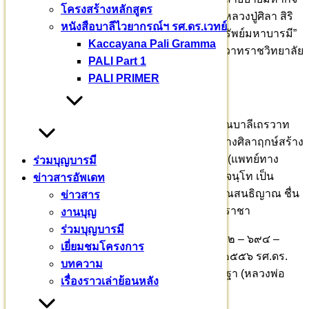
โครงสร้างหลักสูตร
จายนสูตร โดยศากยบุตรสามเณรสีหะ ๒๐๐ รูป หลวงปู่ศิลา สิริ
หนังสือบาลีไวยากรณ์ฯ รศ.ดร.เวทย์
จนฺโท เมตตาอธิษฐานจิตเดี่ยววัตถุมงคล “อริยทรัพย์มหาบารมี”
Kaccayana Pali Gramma
เสร็จแล้วพักจำวัด ณ มหาวชิราลงกรณบาลีเถรวาทราชวิทยาลัย
PALI Part 1
กำแพงแสน นครปฐม
PALI PRIMER
ภาคเช้า ๕ ธันวาคม ๒๕๖๘ ณ มหาวชิราลงกรณบาลีเถรวาท
ราชวิทยาลัย กำแพงแสน นครปฐม กำหนดพิธีวางศิลาฤกษ์สร้าง
ตึกสงฆ์อาพาธ โครงการสร้างโรงพยาบาลสงฆ์ (แพทย์ทาง
ร่วมบุญบารมี
เลือก) พระราชวัชรธรรมโสภณ หลวงปู่ศิลา สิริจนฺโท เป็น
ข่าวสารอัพเดท
ประธานวางศิลาฤกษ์ อุปถัมภ์สร้างถวายโดย คุณสนธิญาณ ชื่น
ข่าวสาร
ฤทัยในธรรม ประธานกรรมการมูลนิธิศรีธรรมราชา
งานบุญ
ร่วมบุญบารมี
ติดต่อสอบถาม พระธรรมวชิราจารย์ รศ.ดร. ๐๙๒ – ๖๙๔ –
เยี่ยมชมโครงการ
๘๘๘๓ พระหาญศักดิ์ ขนฺติสุโภ ๐๙๒ – ๒๖๕ – ๒๕๕๖ รศ.ดร.
บทความ
เวทย์ บรรณกรกุล ๐๘๑ – ๙๔๓ – ๒๖๖๕ พระจิรฐา (หลวงพ่อ
เรื่องราวเล่าย้อนหลัง
เดช) ๐๖๑ – ๐๑๙ – ๕๔๑๔