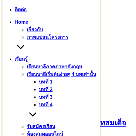
หมวดหมู่
ติดต่อ
Home
ข่าวสาร
(235)
เกี่ยวกับ
งานบุญ
(18)
ภาพแปลนโครงการ
บทความ
(80)
พระมหากรุณาธิคุณ
(76)
ร่วมบุญบารมี
(720)
เรียนรู้
เยี่ยมชมโครงการ
(32)
เรียนบาลีภาคภาษาอังกฤษ
เรียนบาลี
(3)
เรียนบาลีเริ่มต้นง่ายๆ 4 บทเท่านั้น
เรื่องราวเล่าย้อนหลัง
(7)
บทที่ 1
บทที่ 2
บทความอื่นๆ
บทที่ 3
บทที่ 4
วันเฉลิมพระชนมพรรษา พระบาทสมเด็จ
รับสมัครเรียน
พระเจ้าอยู่หัว
ห้องสมุดออนไลน์