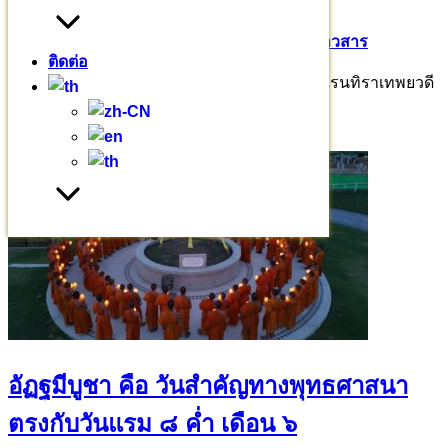
17 มิถุนายน 2569
5 กรกฎาคม 2026
ข่าวสาร
ติดต่อ
แด่ สมเด็จพระเจ้าลูกเธอ เจ้าฟ้าพัชรกิติยาภา นเรนทิราเทพยวดี
กรมหลวงราชสาริณีสิริพัชร มหาวัชรราชธิดา
อัฏฐมีบูชา คือ วันสำคัญทางพุทธศาสนา
ตรงกับวันแรม ๘ ค่ำ เดือน ๖