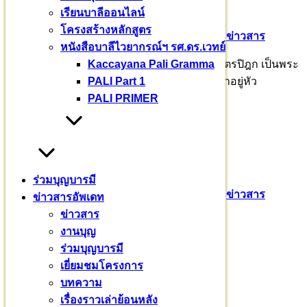
เรียนบาลีออนไลน์
โครงสร้างหลักสูตร
29 กรกฎาคม 2569
31 กรกฎาคม 2026
ข่าวสาร
หนังสือบาลีไวยากรณ์ฯ รศ.ดร.เวทย์
Kaccayana Pali Gramma
น้อมถวายอานิสงส์การศึกษาเล่าเรียนบาลีพระไตรปิฎก เป็นพระ
PALI Part 1
ราชกุศล เฉลิมพระเกียรติพระบาทสมเด็จพระเจ้าอยู่หัว
PALI PRIMER
บาลีปริยัติศาสน์ บาลีออนไลน์
ร่วมบุญบารมี
28 กรกฎาคม 2569
31 กรกฎาคม 2026
ข่าวสาร
ข่าวสารอัพเดท
ข่าวสาร
สอบวัดผล เตรียมพื้นฐาน
งานบุญ
ร่วมบุญบารมี
เยี่ยมชมโครงการ
บทความ
สัตตมวาร น้อมถวายพระกุศล
เรื่องราวเล่าย้อนหลัง