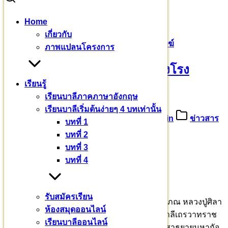
Skip
Home
to
Search
Search
เกี่ยวกับ
content
for:
หลวงปู่ศิลา สิริจันโท นำพาสร้างโรงพยาบาลสงฆ์
ภาพแปลนโครงการ
หลวงปู่ศิลา สิริจันโท นำพาสร้างโรง
เรียนรู้
พยาบาลสงฆ์
เรียนบาลีภาคภาษาอังกฤษ
เรียนบาลีเริ่มต้นง่ายๆ 4 บทเท่านั้น
18 ตุลาคม 2568
18 ตุลาคม 2025
admin
ข่าวสาร
บทที่ 1
บทที่ 2
หลวงปู่ศิลา สิริจันโท
บทที่ 3
นำพาสร้างโรงพยาบาลสงฆ์
บทที่ 4
๔
– ๕ ธันวาคม ๒๕๖๘
รับสมัครเรียน
ภาคเย็น วันที่ ๔ ธันวาคม พระราชวัชรธรรมโสภณ หลวงปู่ศิลา
ห้องสมุดออนไลน์
สิริจนฺโท กำหนดเดินทางถึงมหาวชิราลงกรณบาลีเถรวาทราช
เรียนบาลีออนไลน์
วิทยาลัย กำแพงแสน นครปฐม ประกอบพิธีสวดสาธยายมหากัจ