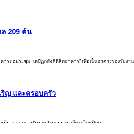
ริญ และครอบครัว
พื่อเป็นอาคารรองรับงานสังคายนาบาลีพระไตรปิฎก
พื่อเป็นอาคารรองรับงานสังคายนาบาลีพระไตรปิฎก