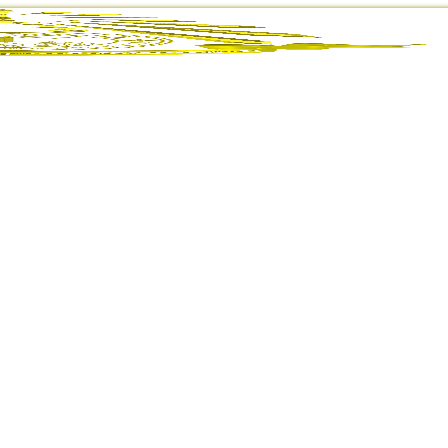
บารมี