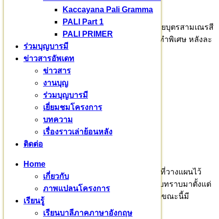
Kaccayana Pali Gramma
PALI Part 1
ขอเชิญร่วมบุญอุปถัมภ์สร้างเตียงนอนถวายศากยบุตรสามเณรสี
PALI PRIMER
หะ และพระพี่เลี้ยง จำนวน ๗๐ รูป เตียงเหล็กสั่งทำพิเศษ หลังละ
ร่วมบุญบารมี
๔,๗๐๐ บาท
ข่าวสารอัพเดท
ข่าวสาร
เชิญ​บริจาค​สมทบตามศรัทธา
งานบุญ
สนับสนุนอุปถัมภ์โครงการ
ร่วมบุญบารมี
เยี่ยมชมโครงการ
ธนาคารกรุงไทย สาขากำแพงแสน
บทความ
ชื่อบัญชี : กองทุนพัฒนาศากยบุตรสามเณรสีหะ
เรื่องราวเล่าย้อนหลัง
ติดต่อ
เลขที่บัญชี : 726-0-74493-6
Home
ในปีการศึกษาที่ ๑/๒๕๖๖ ตั้งเป้าหมายโครงการที่วางแผนไว้
เกี่ยวกับ
และได้ประกาศเจตนารมณ์ ให้สาธารณชนได้รับทราบมาตั้งแต่
ภาพแปลนโครงการ
ต้น “รับเข้าศึกษาได้เพียงปีละ ๓๐ รูป” เท่านั้น​ แต่ขณะนี้​มี
เรียนรู้
สามเณร​สมัครเข้าโครงการ​ ๖๐ รูป​
เรียนบาลีภาคภาษาอังกฤษ