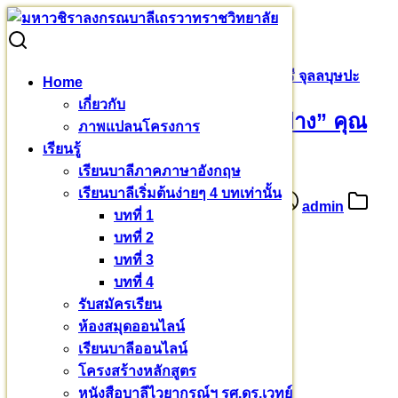
Skip
to
Search
Search
content
for:
ให้ที่พัก ที่อาศัย ชื่อว่า “ให้ทุกอย่าง” คุณจรูญศรี จุลลบุษปะ
Home
เกี่ยวกับ
ให้ที่พัก ที่อาศัย ชื่อว่า “ให้ทุกอย่าง” คุณ
ภาพแปลนโครงการ
เรียนรู้
จรูญศรี จุลลบุษปะ
เรียนบาลีภาคภาษาอังกฤษ
เรียนบาลีเริ่มต้นง่ายๆ 4 บทเท่านั้น
15 พฤษภาคม 2566
16 พฤษภาคม 2023
admin
บทที่ 1
ร่วมบุญบารมี
บทที่ 2
บทที่ 3
ให้ที่พัก ที่อาศัย
บทที่ 4
ชื่อว่า “ให้ทุกอย่าง”
รับสมัครเรียน
ห้องสมุดออนไลน์
สร้างเตียง ประจำที่พัก
เรียนบาลีออนไลน์
โครงสร้างหลักสูตร
ถวายศากยบุตรสามเณรสีหะ
หนังสือบาลีไวยากรณ์ฯ รศ.ดร.เวทย์