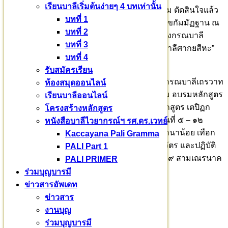
เรียนบาลีเริ่มต้นง่ายๆ 4 บทเท่านั้น
ท่านอาจารย์เจ้าคุณพระธรรมวชิราจารย์ และผม ตัดสินใจแล้ว
บทที่ 1
รับศากยบุตรสามเณรสีหะที่กำลังฝึกปฏิบัติอารักขกัมมัฏฐาน ณ
บทที่ 2
เทือกเขาภูพาน เข้าเป็นนักเรียนแห่งมหาวชิราลงกรณบาลี
บทที่ 3
เถรวาทราชวิทยาลัย เรียนในหลักสูตร “เตปิฏกบาลีศากยสีหะ”
บทที่ 4
Pali English Program ทุกรูป
รับสมัครเรียน
ศากยบุตรสามเณรสีหะทุกรูป จากมหาวชิราลงกรณบาลีเถรวาท
ห้องสมุดออนไลน์
ราชวิทยาลัย อำเภอกำแพงแสน จังหวัดนครปฐม อบรมหลักสูตร
เรียนบาลีออนไลน์
“อารักขกัมมัฏฐาน” เตรียมความพร้อมเข้าสู่หลักสูตร เตปิฏก
โครงสร้างหลักสูตร
บาลีศากยสีหะ” เป็นเวลา ๗ วัน ๗ คืน ระหว่างวันที่ ๕ – ๑๒
หนังสือบาลีไวยากรณ์ฯ รศ.ดร.เวทย์
พฤษภาคม ๒๕๖๖ ณ ภูถ้ำพระ ภูผาผึ้ง และป่าช้านาน้อย เทือก
Kaccayana Pali Gramma
เขาภูพาน กาฬสินธุ์ ฝึกอบรมการสมทานธุดงควัตร และปฏิบัติ
PALI Part 1
พระกัมมัฏฐาน โดย พระมหาสุภา ชิโนรโส ป.ธ.๙ สามเณรนาค
PALI PRIMER
หลวงปี ๒๕๓๕
ร่วมบุญบารมี
ข่าวสารอัพเดท
ติดต่อสอบถาม
ข่าวสาร
งานบุญ
พระธรรมวชิราจารย์ รศ.ดร.
ร่วมบุญบารมี