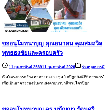
ขออนุโมทนาบุญ คุณธนาคม คุณสมถวิล
พุทธธงชัยและครอบครัว
11 กุมภาพันธ์ 2569
11 กุมภาพันธ์ 2026
ร่วมบุญบารมี
เริ่มโครงการสร้าง อาคารหอประชุม “เตปิฏกสังคีติสิทธาคาร”
เพื่อเป็นอาคารรองรับงานสังคายนาบาลีพระไตรปิฎก
ขออนุโมทนาบุญ ดร.มนัญญา รัตนศรี