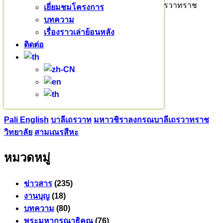
รักษาการผู้อำนวยการ มหาวชิราลงกรณบาลีเถรวาทราช
เยี่ยมชมโครงการ
วิทยาลัย
บทความ
เรื่องราวเล่าย้อนหลัง
๐๙๒ – ๖๙๔ – ๘๘๘๓
ติดต่อ
รศ.ดร. เวทย์ บรรณกรกุล
ผู้รับผิดชอบโครงการ
๐๘๑ – ๙๔๓ – ๒๖๖๕
Pali English
บาลีเถรวาท
มหาวชิราลงกรณ​บาลี​เถรวาท​ราช​
วิทยาลัย​
สามเณรสีหะ
หมวดหมู่
ข่าวสาร
(235)
งานบุญ
(18)
บทความ
(80)
พระมหากรุณาธิคุณ
(76)